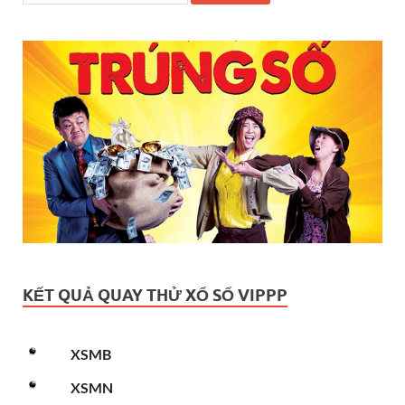
KẾT QUẢ QUAY THỬ XỔ SỐ VIPPP
XSMB
XSMN