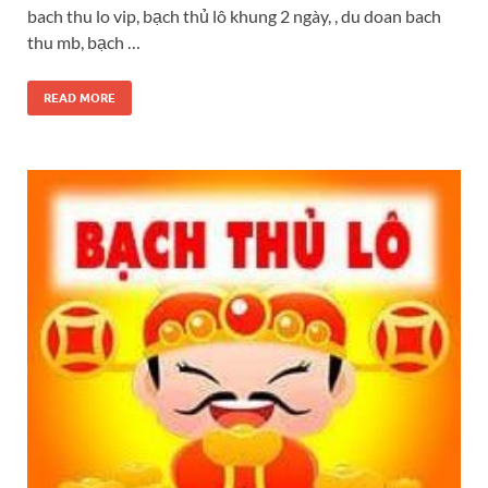
bach thu lo vip, bạch thủ lô khung 2 ngày, , du doan bach
thu mb, bạch …
READ MORE