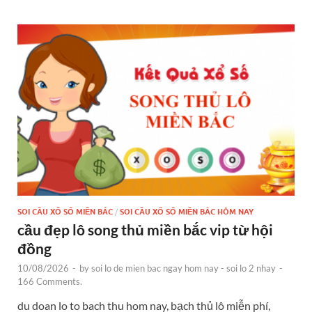
SOI CẦU XỔ SỐ MIỀN BẮC
/
SOI CẦU XỔ SỐ MIỀN BẮC HÔM NAY
cầu đẹp lô song thủ miền bắc vip từ hội
đồng
10/08/2026
-
by
soi lo de mien bac ngay hom nay - soi lo 2 nhay
-
166 Comments.
du doan lo to bach thu hom nay, bạch thủ lô miễn phí,