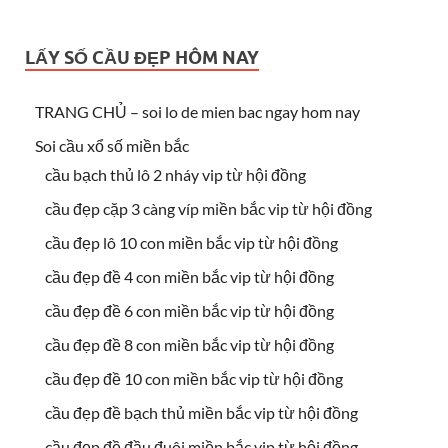
LẤY SỐ CẦU ĐẸP HÔM NAY
TRANG CHỦ – soi lo de mien bac ngay hom nay
Soi cầu xổ số miền bắc
cầu bạch thủ lô 2 nháy vip từ hội đồng
cầu đẹp cặp 3 càng víp miền bắc vip từ hội đồng
cầu đẹp lô 10 con miền bắc vip từ hội đồng
cầu đẹp đề 4 con miền bắc vip từ hội đồng
cầu đẹp đề 6 con miền bắc vip từ hội đồng
cầu đẹp đề 8 con miền bắc vip từ hội đồng
cầu đẹp đề 10 con miền bắc vip từ hội đồng
cầu đẹp đề bạch thủ miền bắc vip từ hội đồng
cầu đẹp đề đầu đuôi miền bắc vip từ hội đồng