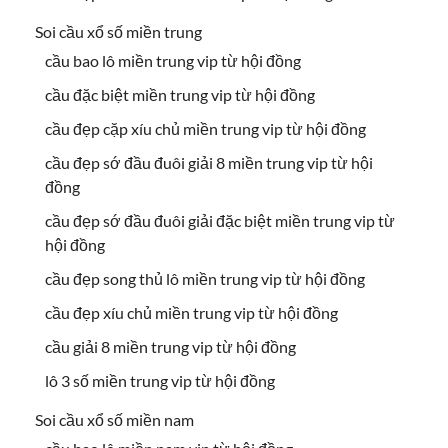
Soi cầu xổ số miền trung
cầu bao lô miền trung vip từ hội đồng
cầu đặc biệt miền trung vip từ hội đồng
cầu đẹp cặp xíu chủ miền trung vip từ hội đồng
cầu đẹp sớ đầu đuôi giải 8 miền trung vip từ hội
đồng
cầu đẹp sớ đầu đuôi giải đặc biệt miền trung vip từ
hội đồng
cầu đẹp song thủ lô miền trung vip từ hội đồng
cầu đẹp xíu chủ miền trung vip từ hội đồng
cầu giải 8 miền trung vip từ hội đồng
lô 3 số miền trung vip từ hội đồng
Soi cầu xổ số miền nam