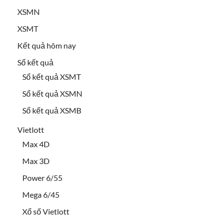
XSMN
XSMT
Kết quả hôm nay
Sổ kết quả
Sổ kết quả XSMT
Sổ kết quả XSMN
Sổ kết quả XSMB
Vietlott
Max 4D
Max 3D
Power 6/55
Mega 6/45
Xổ số Vietlott