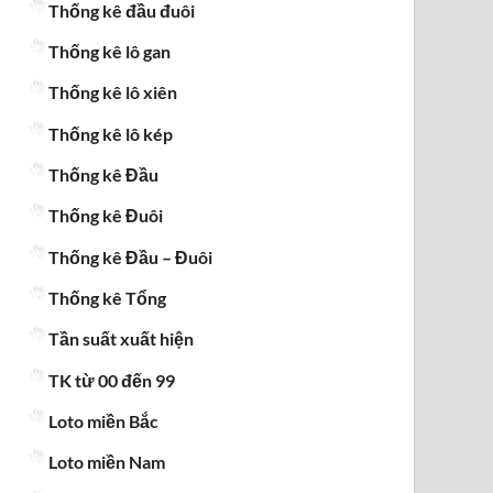
Thống kê đầu đuôi
Thống kê lô gan
Thống kê lô xiên
Thống kê lô kép
Thống kê Đầu
Thống kê Đuôi
Thống kê Đầu – Đuôi
Thống kê Tổng
Tần suất xuất hiện
TK từ 00 đến 99
Loto miền Bắc
Loto miền Nam