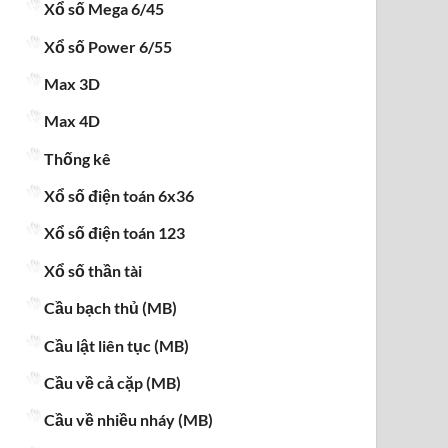
Xổ số Mega 6/45
Xổ số Power 6/55
Max 3D
Max 4D
Thống kê
Xổ số điện toán 6x36
Xổ số điện toán 123
Xổ số thần tài
Cầu bạch thủ (MB)
Cầu lật liên tục (MB)
Cầu về cả cặp (MB)
Cầu về nhiều nháy (MB)