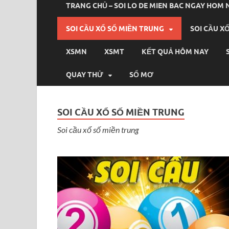
TRANG CHỦ – SOI LO DE MIEN BAC NGAY HOM 
SOI CẦU XỔ SỐ MIỀN TRUNG
SOI CẦU X
XSMN
XSMT
KẾT QUẢ HÔM NAY
QUAY THỬ
SỔ MƠ
SOI CẦU XỔ SỐ MIỀN TRUNG
Soi cầu xổ số miền trung