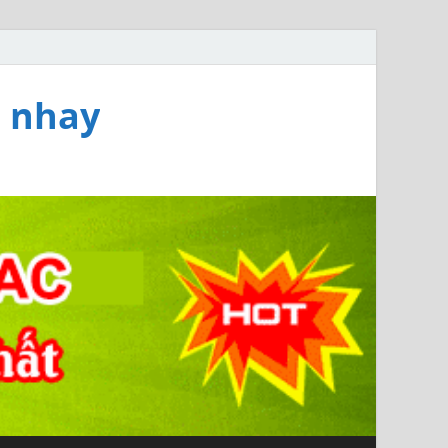
2 nhay