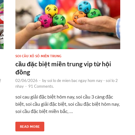
SOI CẦU XỔ SỐ MIỀN TRUNG
cầu đặc biệt miền trung vip từ hội
đồng
2
02/06/2026
-
by
soi lo de mien bac ngay hom nay - soi lo 2
nhay
-
91 Comments.
soi cau giải đặc biệt hôm nay, soi cầu 3 càng đặc
biệt, soi cầu giải đặc biệt, soi cầu đặc biệt hôm nay,
soi cầu đặc biệt miền bắc, …
READ MORE