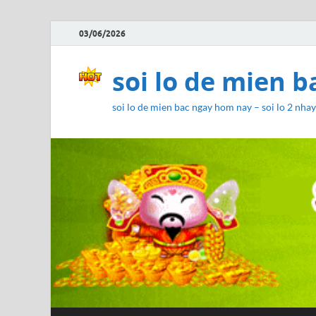
03/06/2026
soi lo de mien b
soi lo de mien bac ngay hom nay – soi lo 2 nhay