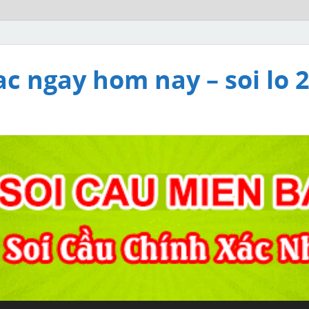
ac ngay hom nay – soi lo 