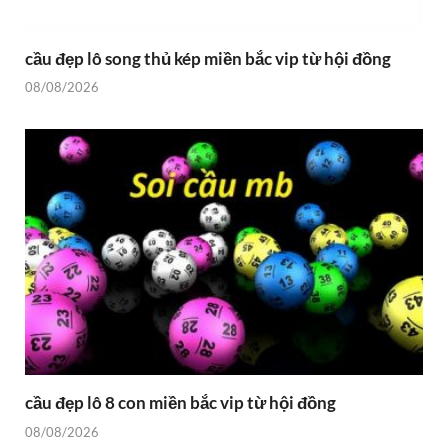
cầu đẹp lô song thủ kép miền bắc vip từ hội đồng
08/08/2026
cầu đẹp lô 8 con miền bắc vip từ hội đồng
08/08/2026