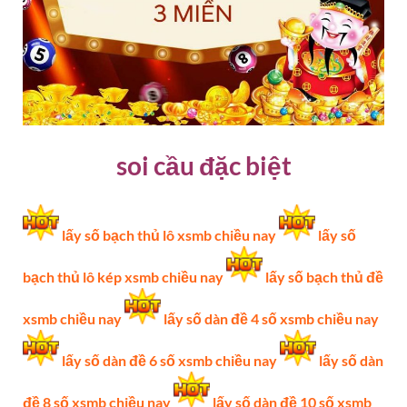
soi cầu đặc biệt
lấy số bạch thủ lô xsmb chiều nay
lấy số
bạch thủ lô kép xsmb chiều nay
lấy số bạch thủ đề
xsmb chiều nay
lấy số dàn đề 4 số xsmb chiều nay
lấy số dàn đề 6 số xsmb chiều nay
lấy số dàn
đề 8 số xsmb chiều nay
lấy số dàn đề 10 số xsmb