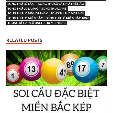
SONG THỦ LÔ LÀ GÌ
SONG THỦ LÔ LÀ NHƯ THẾ NÀO
SONG THỦ LÔ LÀ SAO
SONG THU LO MB
SONG THU LO MB HOM NAY
SONG THU LO MB LA GI
SONG THỦ LÔ MIỀN BẮC
SONG THỦ LÔ MIỀN BẮC 100K
THỐNG KÊ CẦU LÔ BẠCH THỦ MIỀN BẮC
RELATED POSTS