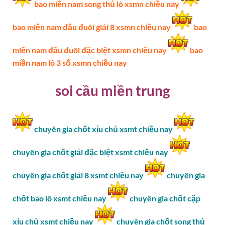
bao miền nam song thủ lô xsmn chiều nay
bao miền nam đầu đuôi giải 8 xsmn chiều nay
bao
miền nam đầu đuôi đặc biệt xsmn chiều nay
bao
miền nam lô 3 số xsmn chiều nay
soi cầu miền trung
chuyên gia chốt xỉu chủ xsmt chiều nay
chuyên gia chốt giải đặc biệt xsmt chiều nay
chuyên gia chốt giải 8 xsmt chiều nay
chuyên gia
chốt bao lô xsmt chiều nay
chuyên gia chốt cặp
xỉu chủ xsmt chiều nay
chuyên gia chốt song thủ