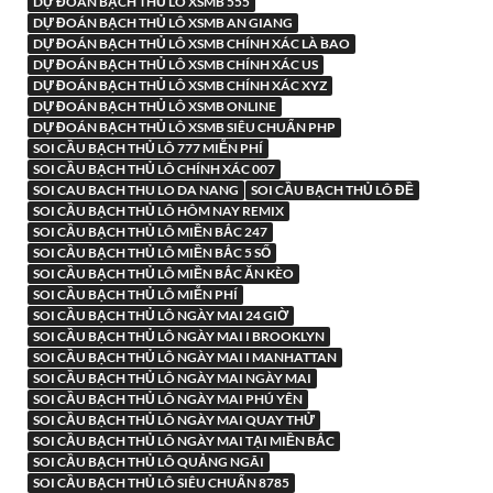
DỰ ĐOÁN BẠCH THỦ LÔ XSMB 555
DỰ ĐOÁN BẠCH THỦ LÔ XSMB AN GIANG
DỰ ĐOÁN BẠCH THỦ LÔ XSMB CHÍNH XÁC LÀ BAO
DỰ ĐOÁN BẠCH THỦ LÔ XSMB CHÍNH XÁC US
DỰ ĐOÁN BẠCH THỦ LÔ XSMB CHÍNH XÁC XYZ
DỰ ĐOÁN BẠCH THỦ LÔ XSMB ONLINE
DỰ ĐOÁN BẠCH THỦ LÔ XSMB SIÊU CHUẨN PHP
SOI CẦU BẠCH THỦ LÔ 777 MIỄN PHÍ
SOI CẦU BẠCH THỦ LÔ CHÍNH XÁC 007
SOI CAU BACH THU LO DA NANG
SOI CẦU BẠCH THỦ LÔ ĐỀ
SOI CẦU BẠCH THỦ LÔ HÔM NAY REMIX
SOI CẦU BẠCH THỦ LÔ MIỀN BẮC 247
SOI CẦU BẠCH THỦ LÔ MIỀN BẮC 5 SỐ
SOI CẦU BẠCH THỦ LÔ MIỀN BẮC ĂN KÈO
SOI CẦU BẠCH THỦ LÔ MIỄN PHÍ
SOI CẦU BẠCH THỦ LÔ NGÀY MAI 24 GIỜ
SOI CẦU BẠCH THỦ LÔ NGÀY MAI I BROOKLYN
SOI CẦU BẠCH THỦ LÔ NGÀY MAI I MANHATTAN
SOI CẦU BẠCH THỦ LÔ NGÀY MAI NGÀY MAI
SOI CẦU BẠCH THỦ LÔ NGÀY MAI PHÚ YÊN
SOI CẦU BẠCH THỦ LÔ NGÀY MAI QUAY THỬ
SOI CẦU BẠCH THỦ LÔ NGÀY MAI TẠI MIỀN BẮC
SOI CẦU BẠCH THỦ LÔ QUẢNG NGÃI
SOI CẦU BẠCH THỦ LÔ SIÊU CHUẨN 8785