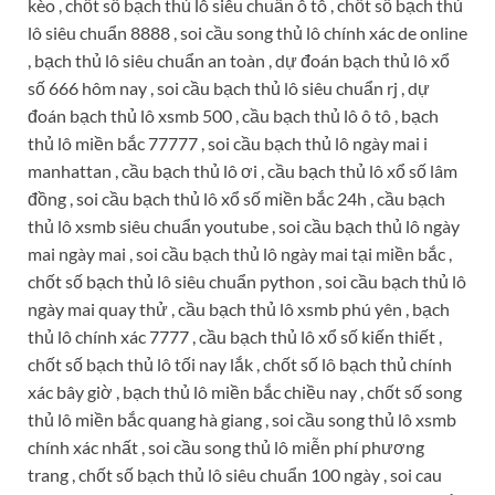
kèo , chốt số bạch thủ lô siêu chuẩn ô tô , chốt số bạch thủ
lô siêu chuẩn 8888 , soi cầu song thủ lô chính xác de online
, bạch thủ lô siêu chuẩn an toàn , dự đoán bạch thủ lô xổ
số 666 hôm nay , soi cầu bạch thủ lô siêu chuẩn rj , dự
đoán bạch thủ lô xsmb 500 , cầu bạch thủ lô ô tô , bạch
thủ lô miền bắc 77777 , soi cầu bạch thủ lô ngày mai i
manhattan , cầu bạch thủ lô ơi , cầu bạch thủ lô xổ số lâm
đồng , soi cầu bạch thủ lô xổ số miền bắc 24h , cầu bạch
thủ lô xsmb siêu chuẩn youtube , soi cầu bạch thủ lô ngày
mai ngày mai , soi cầu bạch thủ lô ngày mai tại miền bắc ,
chốt số bạch thủ lô siêu chuẩn python , soi cầu bạch thủ lô
ngày mai quay thử , cầu bạch thủ lô xsmb phú yên , bạch
thủ lô chính xác 7777 , cầu bạch thủ lô xổ số kiến thiết ,
chốt số bạch thủ lô tối nay lắk , chốt số lô bạch thủ chính
xác bây giờ , bạch thủ lô miền bắc chiều nay , chốt số song
thủ lô miền bắc quang hà giang , soi cầu song thủ lô xsmb
chính xác nhất , soi cầu song thủ lô miễn phí phương
trang , chốt số bạch thủ lô siêu chuẩn 100 ngày , soi cau