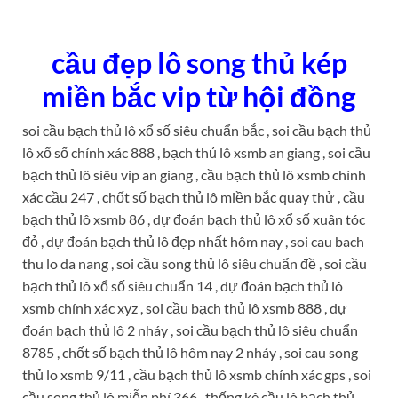
cầu đẹp lô song thủ kép
miền bắc vip từ hội đồng
soi cầu bạch thủ lô xổ số siêu chuẩn bắc , soi cầu bạch thủ
lô xổ số chính xác 888 , bạch thủ lô xsmb an giang , soi cầu
bạch thủ lô siêu vip an giang , cầu bạch thủ lô xsmb chính
xác cầu 247 , chốt số bạch thủ lô miền bắc quay thử , cầu
bạch thủ lô xsmb 86 , dự đoán bạch thủ lô xổ số xuân tóc
đỏ , dự đoán bạch thủ lô đẹp nhất hôm nay , soi cau bach
thu lo da nang , soi cầu song thủ lô siêu chuẩn đề , soi cầu
bạch thủ lô xổ số siêu chuẩn 14 , dự đoán bạch thủ lô
xsmb chính xác xyz , soi cầu bạch thủ lô xsmb 888 , dự
đoán bạch thủ lô 2 nháy , soi cầu bạch thủ lô siêu chuẩn
8785 , chốt số bạch thủ lô hôm nay 2 nháy , soi cau song
thủ lo xsmb 9/11 , cầu bạch thủ lô xsmb chính xác gps , soi
cầu song thủ lô miễn phí 366 , thống kê cầu lô bạch thủ