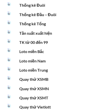
Thống kê Đuôi
Thống kê Đầu – Đuôi
Thống kê Tổng
Tần suất xuất hiện
TK từ 00 đến 99
Loto miền Bắc
Loto miền Nam
Loto miền Trung
Quay thử XSMB
Quay thử XSMN
Quay thử XSMT
Quay thử Vietlott