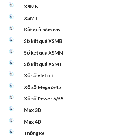
XSMN
XSMT
Kết quả hôm nay
Sổ kết quả XSMB
Sổ kết quả XSMN
Sổ kết quả XSMT
Xổ số vietlott
Xổ số Mega 6/45
Xổ số Power 6/55
Max 3D
Max 4D
Thống kê