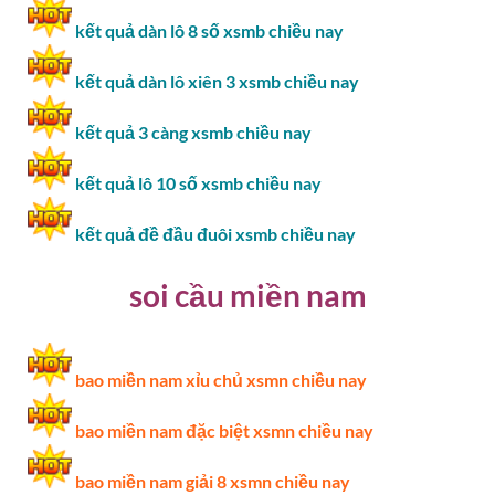
kết quả dàn lô 8 số xsmb chiều nay
kết quả dàn lô xiên 3 xsmb chiều nay
kết quả 3 càng xsmb chiều nay
kết quả lô 10 số xsmb chiều nay
kết quả đề đầu đuôi xsmb chiều nay
soi cầu miền nam
bao miền nam xỉu chủ xsmn chiều nay
bao miền nam đặc biệt xsmn chiều nay
bao miền nam giải 8 xsmn chiều nay