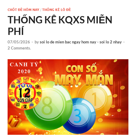
CHỐT ĐỀ HÔM NAY
/
THỐNG KÊ LÔ ĐỀ
THỐNG KÊ KQXS MIỄN
PHÍ
07/05/2026
-
by
soi lo de mien bac ngay hom nay - soi lo 2 nhay
-
2 Comments.