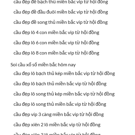
cầu đẹp đề bạch thủ miền bắc vip từ hội đồng
cầu đẹp đề đầu đuôi miền bắc vip từ hội đồng
cầu đẹp đề song thủ miền bắc vip từ hội đồng
cầu đẹp lô 4 con miền bắc vip từ hội đồng
cầu đẹp lô 6 con miền bắc vip từ hội đồng
cầu đẹp lô 8 con miền bắc vip từ hội đồng
Soi cầu xổ số miền bắc hôm nay
cầu đẹp lô bạch thủ kép miền bắc vip từ hội đồng
cầu đẹp lô bạch thủ miền bắc vip từ hội đồng
cầu đẹp lô song thủ kép miền bắc vip từ hội đồng
cầu đẹp lô song thủ miền bắc vip từ hội đồng
cầu đẹp víp 3 càng miền bắc vip từ hội đồng
cầu đẹp xiên 2 lô miền bắc vip từ hội đồng
cầu đẹp xiên 3 lô miền bắc vip từ hội đồng