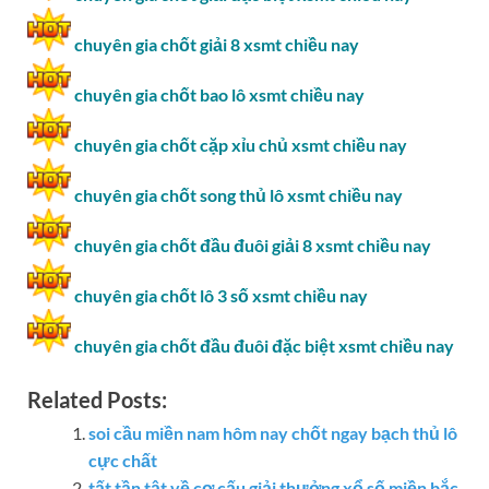
chuyên gia chốt giải 8 xsmt chiều nay
chuyên gia chốt bao lô xsmt chiều nay
chuyên gia chốt cặp xỉu chủ xsmt chiều nay
chuyên gia chốt song thủ lô xsmt chiều nay
chuyên gia chốt đầu đuôi giải 8 xsmt chiều nay
chuyên gia chốt lô 3 số xsmt chiều nay
chuyên gia chốt đầu đuôi đặc biệt xsmt chiều nay
Related Posts:
soi cầu miền nam hôm nay chốt ngay bạch thủ lô
cực chất
tất tần tật về cơ cấu giải thưởng xổ số miền bắc