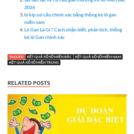
2026
bí kíp soi cầu chính xác bằng thống kê lô gan
miền nam
Lô Gan Là Gì ? Cách nhận biết, phân tích, thống
kê lô Gan chính xác
TAGGED
KẾT QUẢ XỔ SỐ MIỀN BẮC
KẾT QUẢ XỔ SỐ MIỀN NAM
KẾT QUẢ XỔ SỐ MIỀN TRUNG
RELATED POSTS