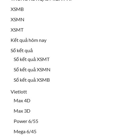
XSMB
XSMN
XSMT
Kết quả hôm nay
Sổ kết quả
Sổ kết quả XSMT
Sổ kết quả XSMN
Sổ kết quả XSMB
Vietlott
Max 4D
Max 3D
Power 6/55
Mega 6/45