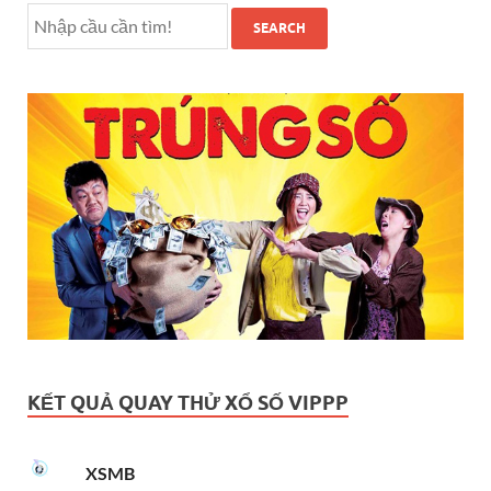
SEARCH
KẾT QUẢ QUAY THỬ XỔ SỐ VIPPP
XSMB