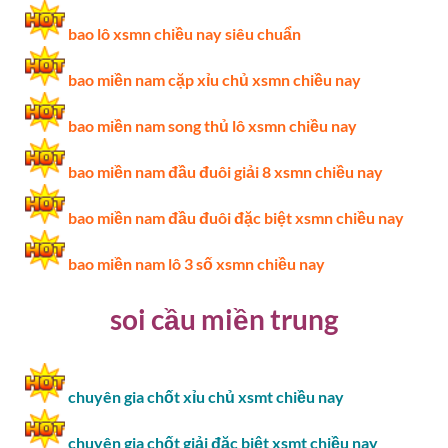
bao lô xsmn chiều nay siêu chuẩn
bao miền nam cặp xỉu chủ xsmn chiều nay
bao miền nam song thủ lô xsmn chiều nay
bao miền nam đầu đuôi giải 8 xsmn chiều nay
bao miền nam đầu đuôi đặc biệt xsmn chiều nay
bao miền nam lô 3 số xsmn chiều nay
soi cầu miền trung
chuyên gia chốt xỉu chủ xsmt chiều nay
chuyên gia chốt giải đặc biệt xsmt chiều nay