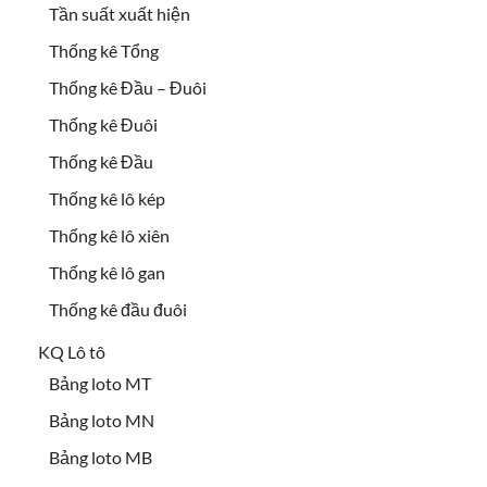
Tần suất xuất hiện
Thống kê Tổng
Thống kê Đầu – Đuôi
Thống kê Đuôi
Thống kê Đầu
Thống kê lô kép
Thống kê lô xiên
Thống kê lô gan
Thống kê đầu đuôi
KQ Lô tô
Bảng loto MT
Bảng loto MN
Bảng loto MB