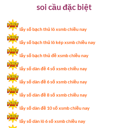
soi cầu đặc biệt
lấy số bạch thủ lô xsmb chiều nay
lấy số bạch thủ lô kép xsmb chiều nay
lấy số bạch thủ đề xsmb chiều nay
lấy số dàn đề 4 số xsmb chiều nay
lấy số dàn đề 6 số xsmb chiều nay
lấy số dàn đề 8 số xsmb chiều nay
lấy số dàn đề 10 số xsmb chiều nay
lấy số dàn lô 6 số xsmb chiều nay