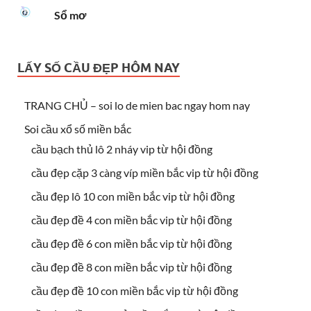
Sổ mơ
LẤY SỐ CẦU ĐẸP HÔM NAY
TRANG CHỦ – soi lo de mien bac ngay hom nay
Soi cầu xổ số miền bắc
cầu bạch thủ lô 2 nháy vip từ hội đồng
cầu đẹp cặp 3 càng víp miền bắc vip từ hội đồng
cầu đẹp lô 10 con miền bắc vip từ hội đồng
cầu đẹp đề 4 con miền bắc vip từ hội đồng
cầu đẹp đề 6 con miền bắc vip từ hội đồng
cầu đẹp đề 8 con miền bắc vip từ hội đồng
cầu đẹp đề 10 con miền bắc vip từ hội đồng