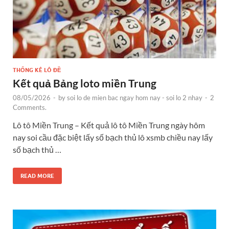
THỐNG KÊ LÔ ĐỀ
Kết quả Bảng loto miền Trung
08/05/2026
-
by
soi lo de mien bac ngay hom nay - soi lo 2 nhay
-
2
Comments.
Lô tô Miền Trung – Kết quả lô tô Miền Trung ngày hôm
nay soi cầu đặc biệt lấy số bạch thủ lô xsmb chiều nay lấy
số bạch thủ …
READ MORE