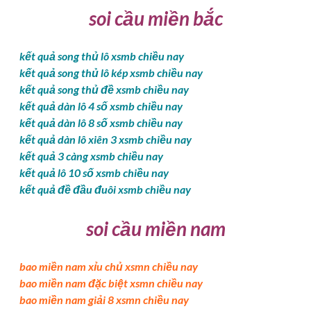
soi cầu miền bắc
kết quả song thủ lô xsmb chiều nay
kết quả song thủ lô kép xsmb chiều nay
kết quả song thủ đề xsmb chiều nay
kết quả dàn lô 4 số xsmb chiều nay
kết quả dàn lô 8 số xsmb chiều nay
kết quả dàn lô xiên 3 xsmb chiều nay
kết quả 3 càng xsmb chiều nay
kết quả lô 10 số xsmb chiều nay
kết quả đề đầu đuôi xsmb chiều nay
soi cầu miền nam
bao miền nam xỉu chủ xsmn chiều nay
bao miền nam đặc biệt xsmn chiều nay
bao miền nam giải 8 xsmn chiều nay