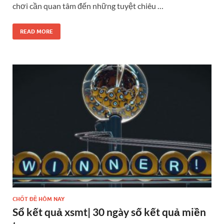
chơi cần quan tâm đến những tuyệt chiêu …
READ MORE
CHỐT ĐỀ HÔM NAY
Sổ kết quả xsmt| 30 ngày số kết quả miền