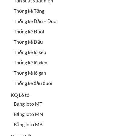
Tần suất xuất hiện
Thống kê Tổng
Thống kê Đầu – Đuôi
Thống kê Đuôi
Thống kê Đầu
Thống kê lô kép
Thống kê lô xiên
Thống kê lô gan
Thống kê đầu đuôi
KQ Lô tô
Bảng loto MT
Bảng loto MN
Bảng loto MB