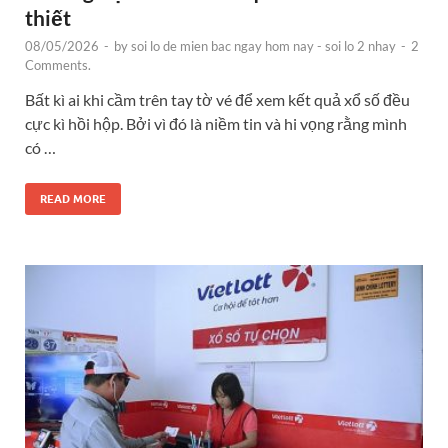
thiết
08/05/2026
-
by
soi lo de mien bac ngay hom nay - soi lo 2 nhay
-
2
Comments.
Bất kì ai khi cầm trên tay tờ vé để xem kết quả xổ số đều
cực kì hồi hộp. Bởi vì đó là niềm tin và hi vọng rằng mình
có …
READ MORE