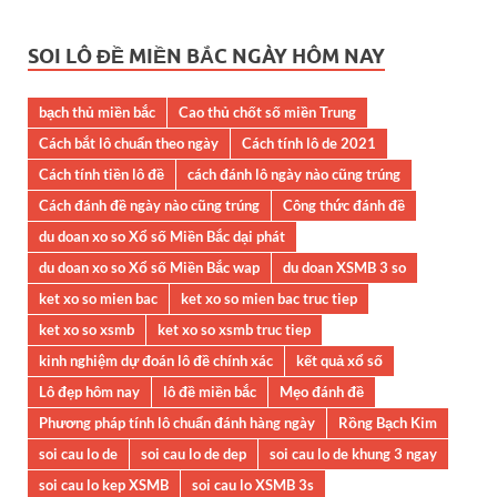
SOI LÔ ĐỀ MIỀN BẮC NGÀY HÔM NAY
bạch thủ miền bắc
Cao thủ chốt số miền Trung
Cách bắt lô chuẩn theo ngày
Cách tính lô de 2021
Cách tính tiền lô đề
cách đánh lô ngày nào cũng trúng
Cách đánh đề ngày nào cũng trúng
Công thức đánh đề
du doan xo so Xổ số Miền Bắc dại phát
du doan xo so Xổ số Miền Bắc wap
du doan XSMB 3 so
ket xo so mien bac
ket xo so mien bac truc tiep
ket xo so xsmb
ket xo so xsmb truc tiep
kinh nghiệm dự đoán lô đề chính xác
kết quả xổ số
Lô đẹp hôm nay
lô đề miền bắc
Mẹo đánh đề
Phương pháp tính lô chuẩn đánh hàng ngày
Rồng Bạch Kim
soi cau lo de
soi cau lo de dep
soi cau lo de khung 3 ngay
soi cau lo kep XSMB
soi cau lo XSMB 3s