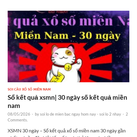
SOI CẦU XỔ SỐ MIỀN NAM
Sổ kết quả xsmn| 30 ngày số kết quả miền
nam
08/05/2026
-
by
soi lo de mien bac ngay hom nay - soi lo 2 nhay
-
2
Comments.
XSMN 30 ngày – Sổ kết quả xổ số miền nam 30 ngày gần