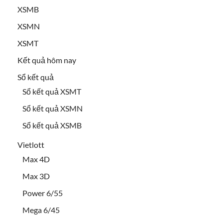
XSMB
XSMN
XSMT
Kết quả hôm nay
Sổ kết quả
Sổ kết quả XSMT
Sổ kết quả XSMN
Sổ kết quả XSMB
Vietlott
Max 4D
Max 3D
Power 6/55
Mega 6/45