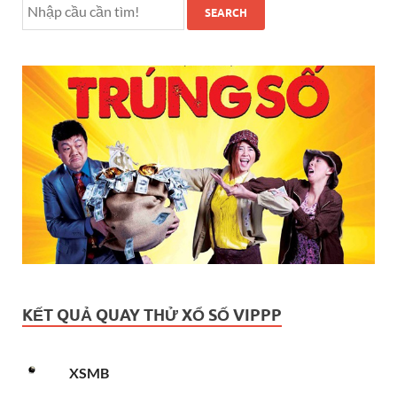
SEARCH
KẾT QUẢ QUAY THỬ XỔ SỐ VIPPP
XSMB