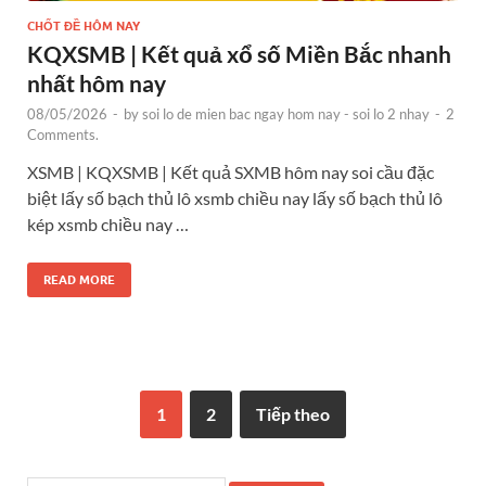
CHỐT ĐỀ HÔM NAY
KQXSMB | Kết quả xổ số Miền Bắc nhanh
nhất hôm nay
08/05/2026
-
by
soi lo de mien bac ngay hom nay - soi lo 2 nhay
-
2
Comments.
XSMB | KQXSMB | Kết quả SXMB hôm nay soi cầu đặc
biệt lấy số bạch thủ lô xsmb chiều nay lấy số bạch thủ lô
kép xsmb chiều nay …
READ MORE
1
2
Tiếp theo