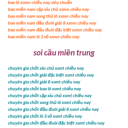
bao lô xsmn chiều nay siêu chuẩn
bao miền nam cặp xỉu chủ xsmn chiều nay
bao miền nam song thủ lô xsmn chiều nay
bao miền nam đầu đuôi giải 8 xsmn chiều nay
bao miền nam đầu đuôi đặc biệt xsmn chiều nay
bao miền nam lô 3 số xsmn chiều nay
soi cầu miền trung
chuyên gia chốt xỉu chủ xsmt chiều nay
chuyên gia chốt giải đặc biệt xsmt chiều nay
chuyên gia chốt giải 8 xsmt chiều nay
chuyên gia chốt bao lô xsmt chiều nay
chuyên gia chốt cặp xỉu chủ xsmt chiều nay
chuyên gia chốt song thủ lô xsmt chiều nay
chuyên gia chốt đầu đuôi giải 8 xsmt chiều nay
chuyên gia chốt lô 3 số xsmt chiều nay
chuyên gia chốt đầu đuôi đặc biệt xsmt chiều nay