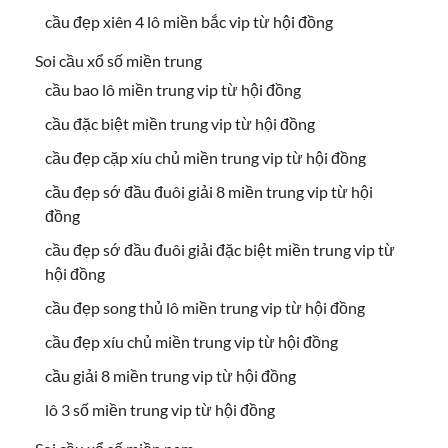
cầu đẹp xiên 4 lô miền bắc vip từ hội đồng
Soi cầu xổ số miền trung
cầu bao lô miền trung vip từ hội đồng
cầu đặc biệt miền trung vip từ hội đồng
cầu đẹp cặp xíu chủ miền trung vip từ hội đồng
cầu đẹp sớ đầu đuôi giải 8 miền trung vip từ hội
đồng
cầu đẹp sớ đầu đuôi giải đặc biệt miền trung vip từ
hội đồng
cầu đẹp song thủ lô miền trung vip từ hội đồng
cầu đẹp xíu chủ miền trung vip từ hội đồng
cầu giải 8 miền trung vip từ hội đồng
lô 3 số miền trung vip từ hội đồng