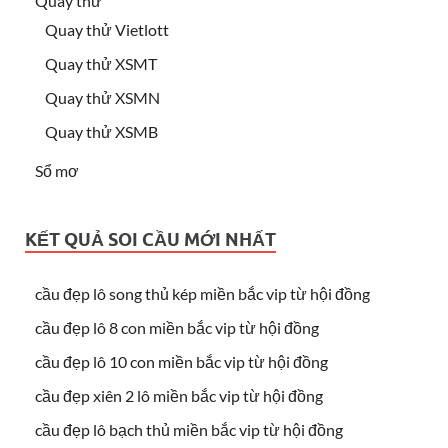
Quay thử
Quay thử Vietlott
Quay thử XSMT
Quay thử XSMN
Quay thử XSMB
Sổ mơ
KẾT QUẢ SOI CẦU MỚI NHẤT
cầu đẹp lô song thủ kép miền bắc vip từ hội đồng
cầu đẹp lô 8 con miền bắc vip từ hội đồng
cầu đẹp lô 10 con miền bắc vip từ hội đồng
cầu đẹp xiên 2 lô miền bắc vip từ hội đồng
cầu đẹp lô bạch thủ miền bắc vip từ hội đồng