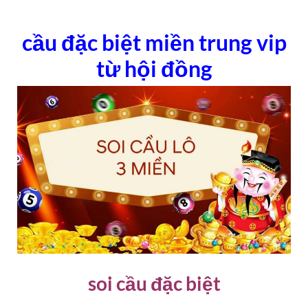
cầu đặc biệt miền trung vip
từ hội đồng
soi cầu đặc biệt