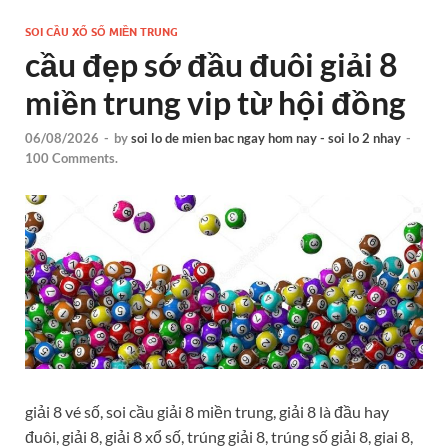
SOI CẦU XỔ SỐ MIỀN TRUNG
cầu đẹp sớ đầu đuôi giải 8
miền trung vip từ hội đồng
06/08/2026
-
by
soi lo de mien bac ngay hom nay - soi lo 2 nhay
-
100 Comments.
giải 8 vé số, soi cầu giải 8 miền trung, giải 8 là đầu hay
đuôi, giải 8, giải 8 xổ số, trúng giải 8, trúng số giải 8, giai 8,