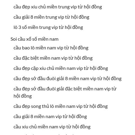
cầu đẹp xíu chủ miền trung vip từ hội đồng
cầu giải 8 miền trung vip từ hội đồng
lô 3 số miền trung vip từ hội đồng
Soi cầu xổ số miền nam
cầu bao lô miền nam vip từ hội đồng
cầu đặc biệt miền nam vip từ hội đồng
cầu đẹp cặp xíu chủ miền nam vip từ hội đồng
cầu đẹp sớ đầu đuôi giải 8 miền nam vip từ hội đồng
cầu đẹp sớ đầu đuôi giải đặc biệt miền nam vip từ
hội đồng
cầu đẹp song thủ lô miền nam vip từ hội đồng
cầu giải 8 miền nam vip từ hội đồng
cầu xíu chủ miền nam vip từ hội đồng