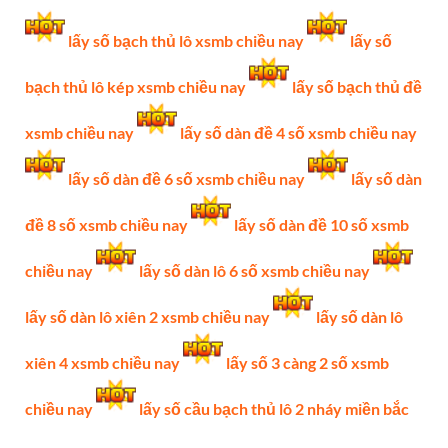
lấy số bạch thủ lô xsmb chiều nay
lấy số
bạch thủ lô kép xsmb chiều nay
lấy số bạch thủ đề
xsmb chiều nay
lấy số dàn đề 4 số xsmb chiều nay
lấy số dàn đề 6 số xsmb chiều nay
lấy số dàn
đề 8 số xsmb chiều nay
lấy số dàn đề 10 số xsmb
chiều nay
lấy số dàn lô 6 số xsmb chiều nay
lấy số dàn lô xiên 2 xsmb chiều nay
lấy số dàn lô
xiên 4 xsmb chiều nay
lấy số 3 càng 2 số xsmb
chiều nay
lấy số cầu bạch thủ lô 2 nháy miền bắc