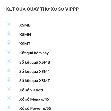
KẾT QUẢ QUAY THỬ XỔ SỐ VIPPP
XSMB
XSMN
XSMT
Kết quả hôm nay
Sổ kết quả XSMB
Sổ kết quả XSMN
Sổ kết quả XSMT
Xổ số vietlott
Xổ số Mega 6/45
Xổ số Power 6/55