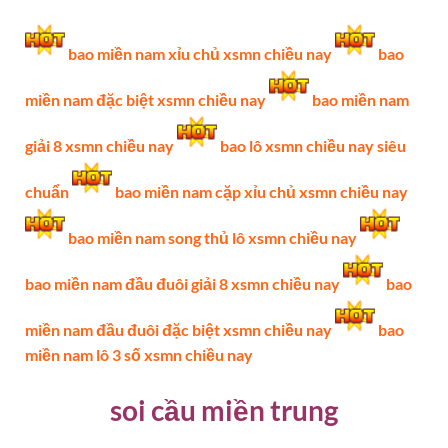
bao miền nam xỉu chủ xsmn chiều nay
bao
miền nam đặc biệt xsmn chiều nay
bao miền nam
giải 8 xsmn chiều nay
bao lô xsmn chiều nay siêu
chuẩn
bao miền nam cặp xỉu chủ xsmn chiều nay
bao miền nam song thủ lô xsmn chiều nay
bao miền nam đầu đuôi giải 8 xsmn chiều nay
bao
miền nam đầu đuôi đặc biệt xsmn chiều nay
bao
miền nam lô 3 số xsmn chiều nay
soi cầu miền trung