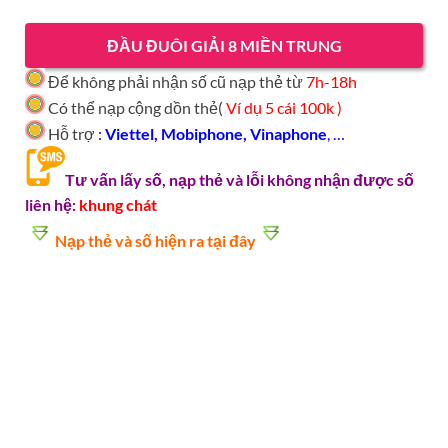
ĐẦU ĐUÔI GIẢI 8 MIỀN TRUNG
Để không phải nhận số cũ nạp thẻ từ
7h-18h
Có thể nạp cộng dồn thẻ(
Ví dụ 5 cái 100k )
Hỗ trợ
:
V
iettel, Mobiphone, Vinaphone
, …
Tư vấn lấy số, nạp thẻ và lỗi không nhận được số
liên hệ:
khung chát
Nạp thẻ và số hiện ra tại đây