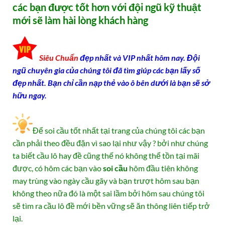
các bạn được tốt hơn với đội ngũ kỹ thuật
mới sẽ làm hài lòng khách hàng
Siêu Chuẩn
đẹp nhất và VIP nhất hôm nay. Đội
ngũ chuyên gia của chúng tôi đã tìm giúp các bạn lấy số
đẹp nhất. Bạn chỉ cần nạp thẻ vào ô bên dưới là bạn sẽ sở
hữu ngay.
Để soi cầu tốt nhất tại trang của chúng tôi các bạn
cần phải theo đều đặn vì sao lại như vậy ? bởi như chúng
ta biết cầu lô hay đề cũng thế nó không thể tồn tại mãi
được, có hôm các bạn vào
soi cầu
hôm đầu tiên không
may trùng vào ngày cầu gãy và bạn trượt hôm sau bạn
không theo nữa đó là một sai lầm bởi hôm sau chúng tôi
sẽ tìm ra cầu lô đề mới bền vững sẽ ăn thông liên tiếp trở
lại.