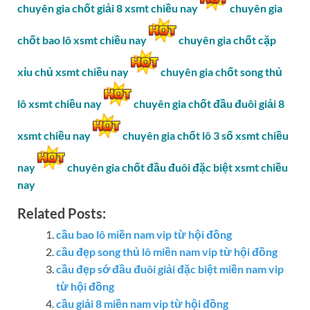
chuyên gia chốt giải 8 xsmt chiều nay
chuyên gia
chốt bao lô xsmt chiều nay
chuyên gia chốt cặp
xỉu chủ xsmt chiều nay
chuyên gia chốt song thủ
lô xsmt chiều nay
chuyên gia chốt đầu đuôi giải 8
xsmt chiều nay
chuyên gia chốt lô 3 số xsmt chiều
nay
chuyên gia chốt đầu đuôi đặc biệt xsmt chiều
nay
Related Posts:
cầu bao lô miền nam vip từ hội đồng
cầu đẹp song thủ lô miền nam vip từ hội đồng
cầu đẹp sớ đầu đuôi giải đặc biệt miền nam vip
từ hội đồng
cầu giải 8 miền nam vip từ hội đồng