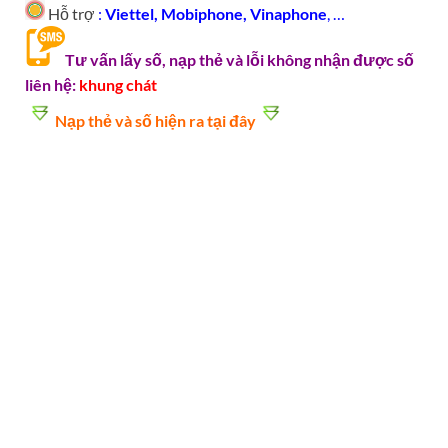
Hỗ trợ
:
V
iettel, Mobiphone, Vinaphone
, …
Tư vấn lấy số, nạp thẻ và lỗi không nhận được số
liên hệ:
khung chát
Nạp thẻ và số hiện ra tại đây