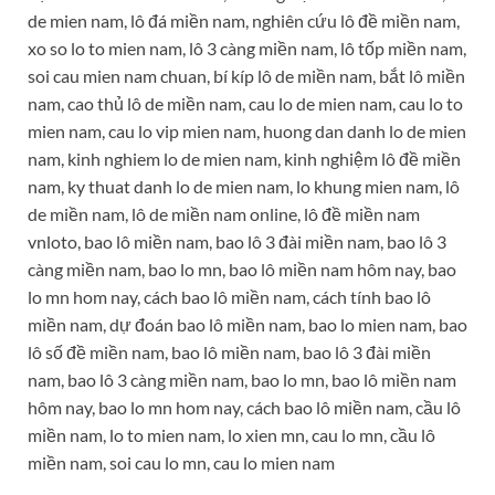
de mien nam, lô đá miền nam, nghiên cứu lô đề miền nam,
xo so lo to mien nam, lô 3 càng miền nam, lô tốp miền nam,
soi cau mien nam chuan, bí kíp lô de miền nam, bắt lô miền
nam, cao thủ lô de miền nam, cau lo de mien nam, cau lo to
mien nam, cau lo vip mien nam, huong dan danh lo de mien
nam, kinh nghiem lo de mien nam, kinh nghiệm lô đề miền
nam, ky thuat danh lo de mien nam, lo khung mien nam, lô
de miền nam, lô de miền nam online, lô đề miền nam
vnloto, bao lô miền nam, bao lô 3 đài miền nam, bao lô 3
càng miền nam, bao lo mn, bao lô miền nam hôm nay, bao
lo mn hom nay, cách bao lô miền nam, cách tính bao lô
miền nam, dự đoán bao lô miền nam, bao lo mien nam, bao
lô số đề miền nam, bao lô miền nam, bao lô 3 đài miền
nam, bao lô 3 càng miền nam, bao lo mn, bao lô miền nam
hôm nay, bao lo mn hom nay, cách bao lô miền nam, cầu lô
miền nam, lo to mien nam, lo xien mn, cau lo mn, cầu lô
miền nam, soi cau lo mn, cau lo mien nam