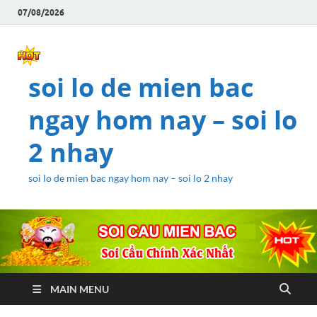
07/08/2026
soi lo de mien bac
ngay hom nay – soi lo
2 nhay
soi lo de mien bac ngay hom nay – soi lo 2 nhay
MAIN MENU