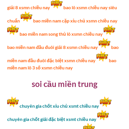
giải 8 xsmn chiều nay
bao lô xsmn chiều nay siêu
chuẩn
bao miền nam cặp xỉu chủ xsmn chiều nay
bao miền nam song thủ lô xsmn chiều nay
bao miền nam đầu đuôi giải 8 xsmn chiều nay
bao
miền nam đầu đuôi đặc biệt xsmn chiều nay
bao
miền nam lô 3 số xsmn chiều nay
soi cầu miền trung
chuyên gia chốt xỉu chủ xsmt chiều nay
chuyên gia chốt giải đặc biệt xsmt chiều nay