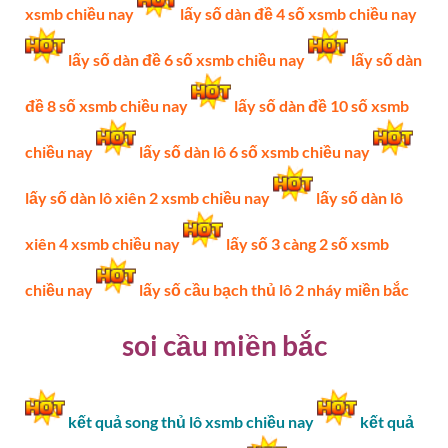
xsmb chiều nay
lấy số dàn đề 4 số xsmb chiều nay
lấy số dàn đề 6 số xsmb chiều nay
lấy số dàn
đề 8 số xsmb chiều nay
lấy số dàn đề 10 số xsmb
chiều nay
lấy số dàn lô 6 số xsmb chiều nay
lấy số dàn lô xiên 2 xsmb chiều nay
lấy số dàn lô
xiên 4 xsmb chiều nay
lấy số 3 càng 2 số xsmb
chiều nay
lấy số cầu bạch thủ lô 2 nháy miền bắc
soi cầu miền bắc
kết quả song thủ lô xsmb chiều nay
kết quả