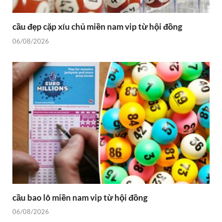
cầu đẹp cặp xíu chủ miền nam vip từ hội đồng
06/08/2026
cầu bao lô miền nam vip từ hội đồng
06/08/2026