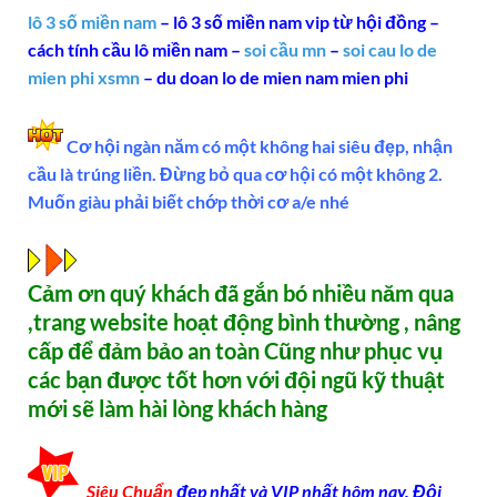
lô 3 số miền nam
– lô 3 số miền nam vip từ hội đồng –
cách tính cầu lô miền nam –
soi cầu mn
–
soi cau lo de
mien phi xsmn
– du doan lo de mien nam mien phi
Cơ hội ngàn năm có một không hai siêu đẹp, nhận
cầu là trúng liền. Đừng bỏ qua cơ hội có một không 2.
Muốn giàu phải biết chớp thời cơ a/e nhé
Cảm ơn quý khách đã gắn bó nhiều năm qua
,trang website hoạt động bình thường , nâng
cấp để đảm bảo an toàn Cũng như phục vụ
các bạn được tốt hơn với đội ngũ kỹ thuật
mới sẽ làm hài lòng khách hàng
Siêu Chuẩn
đẹp nhất và VIP nhất hôm nay. Đội