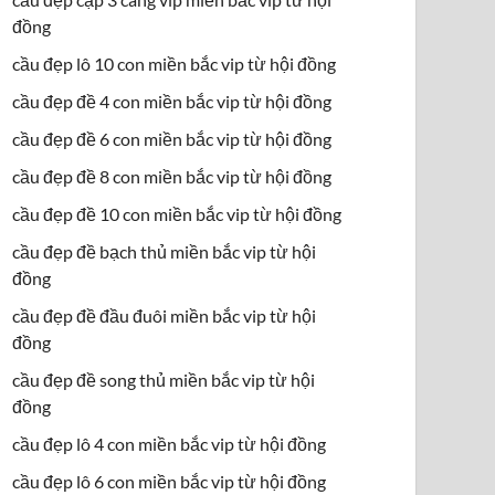
đồng
cầu đẹp lô 10 con miền bắc vip từ hội đồng
cầu đẹp đề 4 con miền bắc vip từ hội đồng
cầu đẹp đề 6 con miền bắc vip từ hội đồng
cầu đẹp đề 8 con miền bắc vip từ hội đồng
cầu đẹp đề 10 con miền bắc vip từ hội đồng
cầu đẹp đề bạch thủ miền bắc vip từ hội
đồng
cầu đẹp đề đầu đuôi miền bắc vip từ hội
đồng
cầu đẹp đề song thủ miền bắc vip từ hội
đồng
cầu đẹp lô 4 con miền bắc vip từ hội đồng
cầu đẹp lô 6 con miền bắc vip từ hội đồng