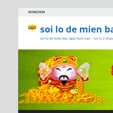
03/06/2026
soi lo de mien b
soi lo de mien bac ngay hom nay – soi lo 2 nhay