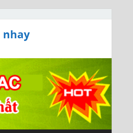
2 nhay