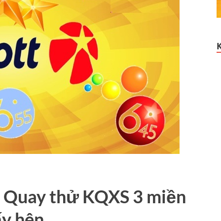
– Quay thử KQXS 3 miền
ấy hên