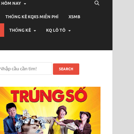
C HÔM NAY
THỐNG KÊ KQXS MIỄN PHÍ
XSMB
THỐNG KÊ
KQ LÔ TÔ
SEARCH