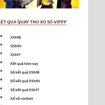
KẾT QUẢ QUAY THỬ XỔ SỐ VIPPP
XSMB
XSMN
XSMT
Kết quả hôm nay
Sổ kết quả XSMB
Sổ kết quả XSMN
Sổ kết quả XSMT
Xổ số vietlott