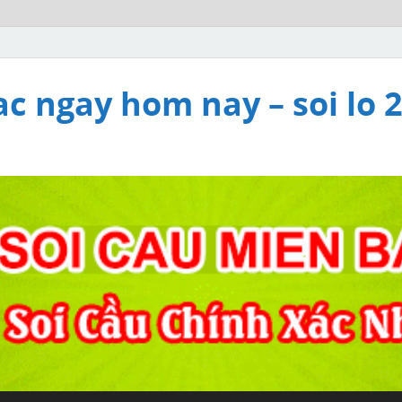
ac ngay hom nay – soi lo 