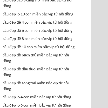
đồng
cầu đẹp lô 10 con miền bắc vip từ hội đồng
cầu đẹp đề 4 con miền bắc vip từ hội đồng
cầu đẹp đề 6 con miền bắc vip từ hội đồng
cầu đẹp đề 8 con miền bắc vip từ hội đồng
cầu đẹp đề 10 con miền bắc vip từ hội đồng
cầu đẹp đề bạch thủ miền bắc vip từ hội
đồng
cầu đẹp đề đầu đuôi miền bắc vip từ hội
đồng
cầu đẹp đề song thủ miền bắc vip từ hội
đồng
cầu đẹp lô 4 con miền bắc vip từ hội đồng
cầu đẹp lô 6 con miền bắc vip từ hội đồng