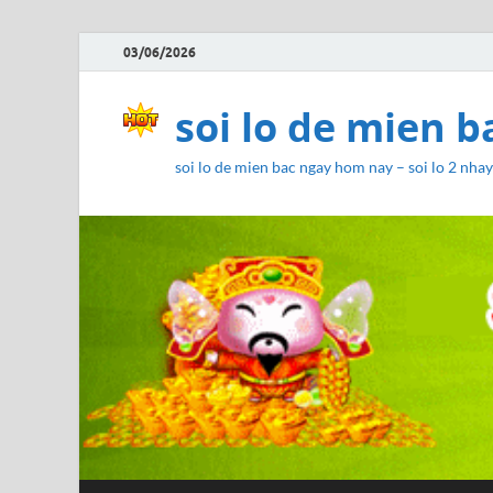
03/06/2026
soi lo de mien b
soi lo de mien bac ngay hom nay – soi lo 2 nhay