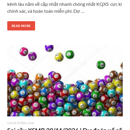
kênh lâu năm về cập nhật nhanh chóng nhất KQXS cực kì
chính xác, và hoàn toàn miễn phí. Dự …
READ MORE
CHƯA PHÂN LOẠI