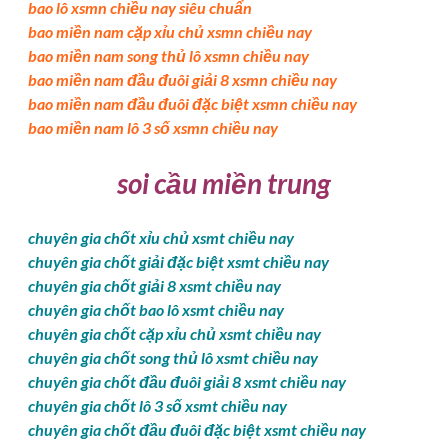
bao lô xsmn chiều nay siêu chuẩn
bao miền nam cặp xỉu chủ xsmn chiều nay
bao miền nam song thủ lô xsmn chiều nay
bao miền nam đầu đuôi giải 8 xsmn chiều nay
bao miền nam đầu đuôi đặc biệt xsmn chiều nay
bao miền nam lô 3 số xsmn chiều nay
soi cầu miền trung
chuyên gia chốt xỉu chủ xsmt chiều nay
chuyên gia chốt giải đặc biệt xsmt chiều nay
chuyên gia chốt giải 8 xsmt chiều nay
chuyên gia chốt bao lô xsmt chiều nay
chuyên gia chốt cặp xỉu chủ xsmt chiều nay
chuyên gia chốt song thủ lô xsmt chiều nay
chuyên gia chốt đầu đuôi giải 8 xsmt chiều nay
chuyên gia chốt lô 3 số xsmt chiều nay
chuyên gia chốt đầu đuôi đặc biệt xsmt chiều nay