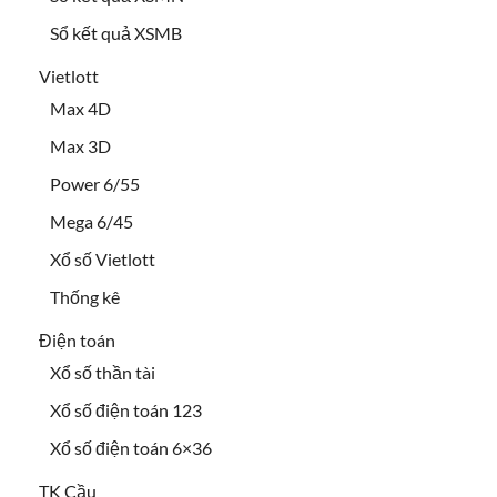
Sổ kết quả XSMB
Vietlott
Max 4D
Max 3D
Power 6/55
Mega 6/45
Xổ số Vietlott
Thống kê
Điện toán
Xổ số thần tài
Xổ số điện toán 123
Xổ số điện toán 6×36
TK Cầu