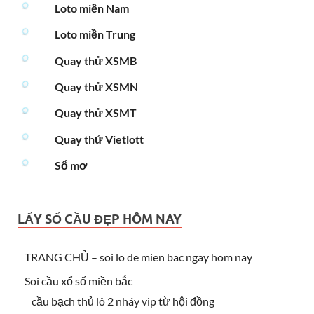
Loto miền Nam
Loto miền Trung
Quay thử XSMB
Quay thử XSMN
Quay thử XSMT
Quay thử Vietlott
Sổ mơ
LẤY SỐ CẦU ĐẸP HÔM NAY
TRANG CHỦ – soi lo de mien bac ngay hom nay
Soi cầu xổ số miền bắc
cầu bạch thủ lô 2 nháy vip từ hội đồng