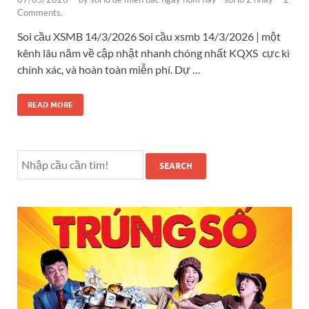
Comments.
Soi cầu XSMB 14/3/2026 Soi cầu xsmb 14/3/2026 | một
kênh lâu năm về cập nhật nhanh chóng nhất KQXS cực kì
chính xác, và hoàn toàn miễn phí. Dự …
READ MORE
SEARCH