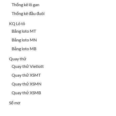
Thống kê lô gan
Thống kê đầu đuôi
KQ Lô tô
Bảng loto MT
Bảng loto MN
Bảng loto MB
Quay thử
Quay thử Vietlott
Quay thử XSMT
Quay thử XSMN
Quay thử XSMB
Sổ mơ