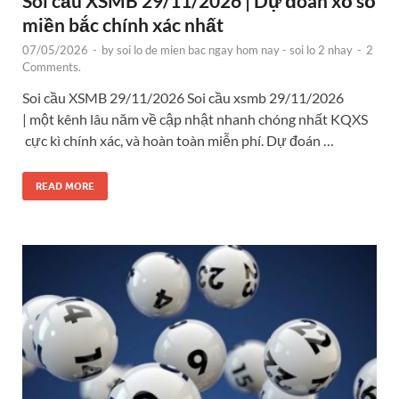
Soi cầu XSMB 29/11/2026 | Dự đoán xổ số
miền bắc chính xác nhất
07/05/2026
-
by
soi lo de mien bac ngay hom nay - soi lo 2 nhay
-
2
Comments.
Soi cầu XSMB 29/11/2026 Soi cầu xsmb 29/11/2026
| một kênh lâu năm về cập nhật nhanh chóng nhất KQXS
cực kì chính xác, và hoàn toàn miễn phí. Dự đoán …
READ MORE