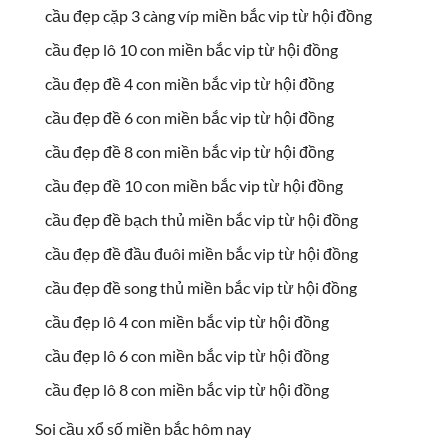
cầu đẹp cặp 3 càng víp miền bắc vip từ hội đồng
cầu đẹp lô 10 con miền bắc vip từ hội đồng
cầu đẹp đề 4 con miền bắc vip từ hội đồng
cầu đẹp đề 6 con miền bắc vip từ hội đồng
cầu đẹp đề 8 con miền bắc vip từ hội đồng
cầu đẹp đề 10 con miền bắc vip từ hội đồng
cầu đẹp đề bạch thủ miền bắc vip từ hội đồng
cầu đẹp đề đầu đuôi miền bắc vip từ hội đồng
cầu đẹp đề song thủ miền bắc vip từ hội đồng
cầu đẹp lô 4 con miền bắc vip từ hội đồng
cầu đẹp lô 6 con miền bắc vip từ hội đồng
cầu đẹp lô 8 con miền bắc vip từ hội đồng
Soi cầu xổ số miền bắc hôm nay