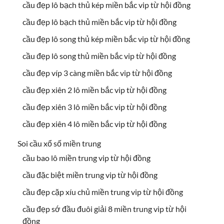
cầu đẹp lô bạch thủ kép miền bắc vip từ hội đồng
cầu đẹp lô bạch thủ miền bắc vip từ hội đồng
cầu đẹp lô song thủ kép miền bắc vip từ hội đồng
cầu đẹp lô song thủ miền bắc vip từ hội đồng
cầu đẹp víp 3 càng miền bắc vip từ hội đồng
cầu đẹp xiên 2 lô miền bắc vip từ hội đồng
cầu đẹp xiên 3 lô miền bắc vip từ hội đồng
cầu đẹp xiên 4 lô miền bắc vip từ hội đồng
Soi cầu xổ số miền trung
cầu bao lô miền trung vip từ hội đồng
cầu đặc biệt miền trung vip từ hội đồng
cầu đẹp cặp xíu chủ miền trung vip từ hội đồng
cầu đẹp sớ đầu đuôi giải 8 miền trung vip từ hội
đồng