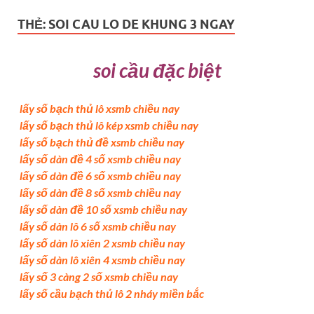
THẺ:
SOI CAU LO DE KHUNG 3 NGAY
soi cầu đặc biệt
lấy số bạch thủ lô xsmb chiều nay
lấy số bạch thủ lô kép xsmb chiều nay
lấy số bạch thủ đề xsmb chiều nay
lấy số dàn đề 4 số xsmb chiều nay
lấy số dàn đề 6 số xsmb chiều nay
lấy số dàn đề 8 số xsmb chiều nay
lấy số dàn đề 10 số xsmb chiều nay
lấy số dàn lô 6 số xsmb chiều nay
lấy số dàn lô xiên 2 xsmb chiều nay
lấy số dàn lô xiên 4 xsmb chiều nay
lấy số 3 càng 2 số xsmb chiều nay
lấy số cầu bạch thủ lô 2 nháy miền bắc