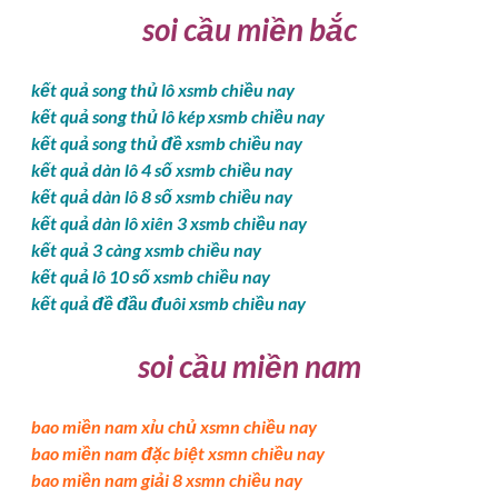
soi cầu miền bắc
kết quả song thủ lô xsmb chiều nay
kết quả song thủ lô kép xsmb chiều nay
kết quả song thủ đề xsmb chiều nay
kết quả dàn lô 4 số xsmb chiều nay
kết quả dàn lô 8 số xsmb chiều nay
kết quả dàn lô xiên 3 xsmb chiều nay
kết quả 3 càng xsmb chiều nay
kết quả lô 10 số xsmb chiều nay
kết quả đề đầu đuôi xsmb chiều nay
soi cầu miền nam
bao miền nam xỉu chủ xsmn chiều nay
bao miền nam đặc biệt xsmn chiều nay
bao miền nam giải 8 xsmn chiều nay