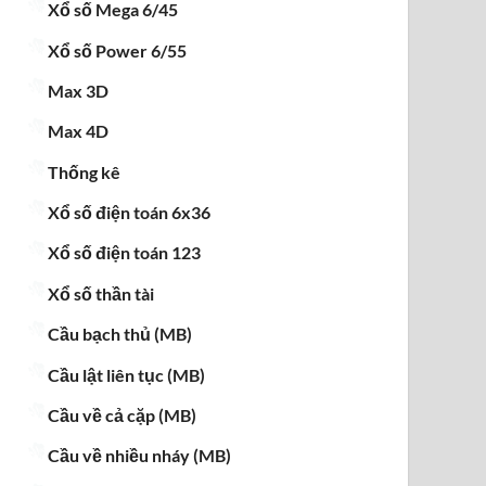
Xổ số Mega 6/45
Xổ số Power 6/55
Max 3D
Max 4D
Thống kê
Xổ số điện toán 6x36
Xổ số điện toán 123
Xổ số thần tài
Cầu bạch thủ (MB)
Cầu lật liên tục (MB)
Cầu về cả cặp (MB)
Cầu về nhiều nháy (MB)