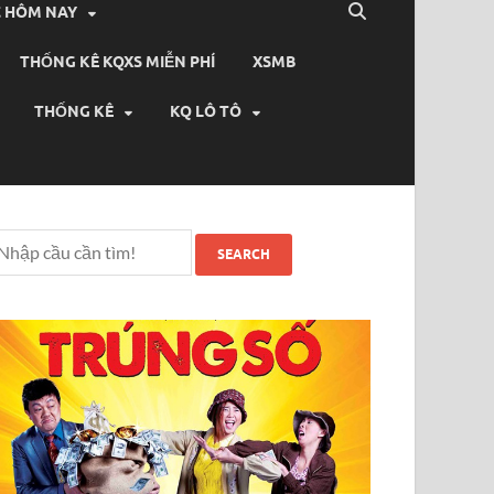
C HÔM NAY
THỐNG KÊ KQXS MIỄN PHÍ
XSMB
THỐNG KÊ
KQ LÔ TÔ
SEARCH