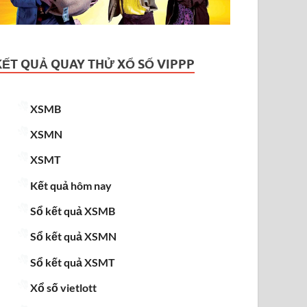
KẾT QUẢ QUAY THỬ XỔ SỐ VIPPP
XSMB
XSMN
XSMT
Kết quả hôm nay
Sổ kết quả XSMB
Sổ kết quả XSMN
Sổ kết quả XSMT
Xổ số vietlott