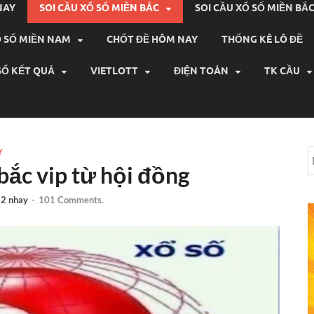
NAY
SOI CẦU XỔ SỐ MIỀN BẮC
SOI CẦU XỔ SỐ MIỀN BẮ
Ổ SỐ MIỀN NAM
CHỐT ĐỀ HÔM NAY
THỐNG KÊ LÔ ĐỀ
SỔ KẾT QUẢ
VIETLOTT
ĐIỆN TOÁN
TK CẦU
Y
bắc vip từ hội đồng
 2 nhay
-
101 Comments.