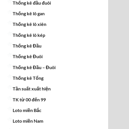
Thống kê đầu đuôi
Thống kê lô gan
Thống kê lô xiên
Thống kê lô kép
Thống kê Đầu
Thống kê Đuôi
Thống kê Đầu – Đuôi
Thống kê Tổng
Tần suất xuất hiện
TK từ 00 đến 99
Loto miền Bắc
Loto miền Nam