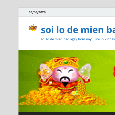
03/06/2026
soi lo de mien b
soi lo de mien bac ngay hom nay – soi lo 2 nhay