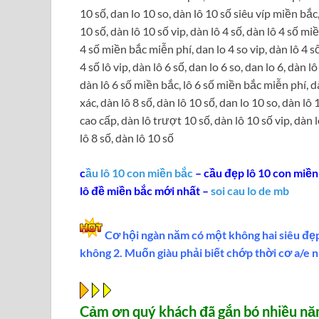
10 số, dan lo 10 so, dàn lô 10 số siêu víp miền bắc
10 số, dàn lô 10 số vip, dàn lô 4 số, dàn lô 4 số mi
4 số miền bắc miễn phí, dan lo 4 so vip, dàn lô 4 số
4 số lô vip, dàn lô 6 số, dan lo 6 so, dan lo 6, dàn l
dàn lô 6 số miền bắc, lô 6 số miền bắc miễn phí, dà
xác, dàn lô 8 số, dàn lô 10 số, dan lo 10 so, dàn lô
cao cấp, dàn lô trượt 10 số, dàn lô 10 số vip, dàn lô
lô 8 số, dàn lô 10 số
c
ầu lô 10 con miền bắc
– cầu đẹp lô 10 con miền
lô đề miền bắc mới nhất –
soi cau lo de mb
Cơ hội ngàn năm có một không hai siêu đẹp
không 2. Muốn giàu phải biết chớp thời cơ a/e 
Cảm ơn quý khách đã gắn bó nhiều năm