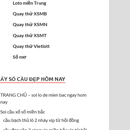
Loto miền Trung
Quay thử XSMB
Quay thử XSMN
Quay thử XSMT
Quay thử Vietlott
Sổ mơ
LẤY SỐ CẦU ĐẸP HÔM NAY
TRANG CHỦ – soi lo de mien bac ngay hom
nay
Soi cầu xổ số miền bắc
cầu bạch thủ lô 2 nháy vip từ hội đồng
cầu đẹp cặp 3 càng víp miền bắc vip từ hội