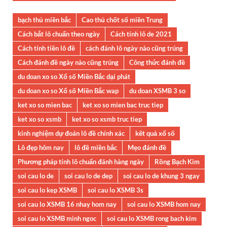
bạch thủ miền bắc
Cao thủ chốt số miền Trung
Cách bắt lô chuẩn theo ngày
Cách tính lô de 2021
Cách tính tiền lô đề
cách đánh lô ngày nào cũng trúng
Cách đánh đề ngày nào cũng trúng
Công thức đánh đề
du doan xo so Xổ số Miền Bắc dại phát
du doan xo so Xổ số Miền Bắc wap
du doan XSMB 3 so
ket xo so mien bac
ket xo so mien bac truc tiep
ket xo so xsmb
ket xo so xsmb truc tiep
kinh nghiệm dự đoán lô đề chính xác
kết quả xổ số
Lô đẹp hôm nay
lô đề miền bắc
Mẹo đánh đề
Phương pháp tính lô chuẩn đánh hàng ngày
Rồng Bạch Kim
soi cau lo de
soi cau lo de dep
soi cau lo de khung 3 ngay
soi cau lo kep XSMB
soi cau lo XSMB 3s
soi cau lo XSMB 16 nhay hom nay
soi cau lo XSMB hom nay
soi cau lo XSMB minh ngoc
soi cau lo XSMB rong bach kim