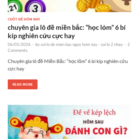
CHỐT ĐỀ HÔM NAY
chuyên gia lô đề miền bắc: “học lỏm” 6 bí
kíp nghiên cứu cực hay
06/05/2026
-
by
soi lo de mien bac ngay hom nay - soi lo 2 nhay
-
2
Comments.
Chuyên gia lô đề Miền Bắc: “học lỏm” 6 bí kíp nghiên cứu
cực hay
READ MORE