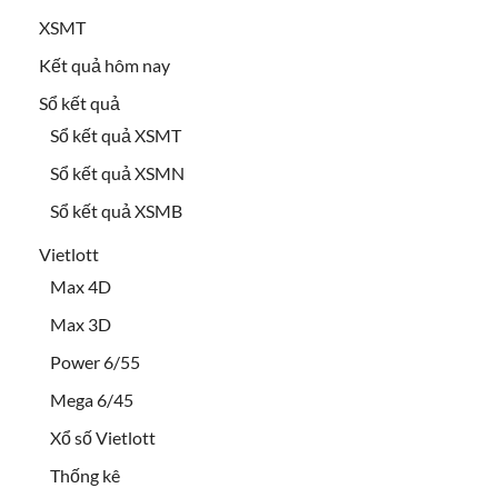
XSMT
Kết quả hôm nay
Sổ kết quả
Sổ kết quả XSMT
Sổ kết quả XSMN
Sổ kết quả XSMB
Vietlott
Max 4D
Max 3D
Power 6/55
Mega 6/45
Xổ số Vietlott
Thống kê