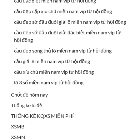
cầu đặc biệt miền nam vip từ hội đồng
cầu đẹp cặp xíu chủ miền nam vip từ hội đồng
cầu đẹp sớ đầu đuôi giải 8 miền nam vip từ hội đồng
cầu đẹp sớ đầu đuôi giải đặc biệt miền nam vip từ
hội đồng
cầu đẹp song thủ lô miền nam vip từ hội đồng
cầu giải 8 miền nam vip từ hội đồng
cầu xíu chủ miền nam vip từ hội đồng
lô 3 số miền nam vip từ hội đồng
Chốt đề hôm nay
Thống kê lô đề
THỐNG KÊ KQXS MIỄN PHÍ
XSMB
XSMN