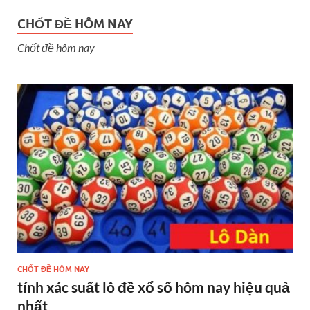
CHỐT ĐỀ HÔM NAY
Chốt đề hôm nay
CHỐT ĐỀ HÔM NAY
tính xác suất lô đề xổ số hôm nay hiệu quả
nhất