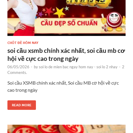
CHỐT ĐỀ HÔM NAY
soi cầu xsmb chính xác nhất, soi cầu mb cơ
hội về cực cao trong ngày
06/05/2026
-
by
soi lo de mien bac ngay hom nay - soi lo 2 nhay
-
2
Comments.
Soi cầu XSMB chính xác nhất, Soi cầu MB cơ hội về cực
cao trong ngày
READ MORE