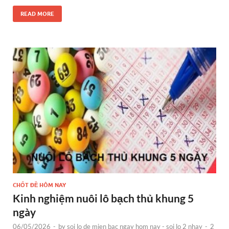
READ MORE
CHỐT ĐỀ HÔM NAY
Kinh nghiệm nuôi lô bạch thủ khung 5
ngày
06/05/2026
-
by
soi lo de mien bac ngay hom nay - soi lo 2 nhay
-
2