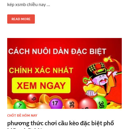
kép xsmb chiều nay …
READ MORE
CHỐT ĐỀ HÔM NAY
phương thức chơi cầu kèo đặc biệt phổ