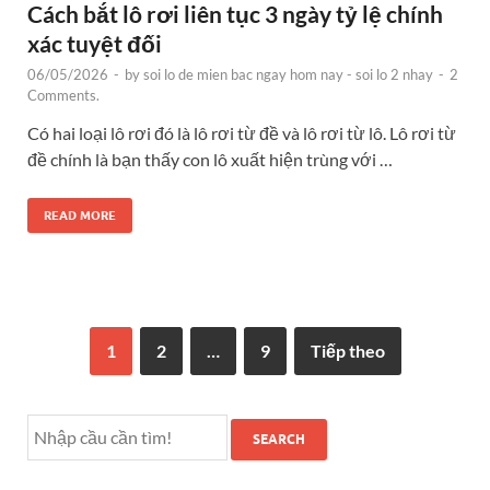
Cách bắt lô rơi liên tục 3 ngày tỷ lệ chính
xác tuyệt đối
06/05/2026
-
by
soi lo de mien bac ngay hom nay - soi lo 2 nhay
-
2
Comments.
Có hai loại lô rơi đó là lô rơi từ đề và lô rơi từ lô. Lô rơi từ
đề chính là bạn thấy con lô xuất hiện trùng với …
READ MORE
1
2
…
9
Tiếp theo
SEARCH