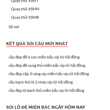
Quay thử XSMT
Quay thử XSMN
Quay thử XSMB
Sổ mơ
KẾT QUẢ SOI CẦU MỚI NHẤT
cầu đẹp đề 6 con miền bắc vip từ hội đồng
cầu đẹp đề song thủ miền bắc vip từ hội đồng
cầu đẹp cặp 3 càng víp miền bắc vip từ hội đồng
cầu bạch thủ lô 2 nháy vip từ hội đồng
cầu đẹp lô bạch thủ miền bắc vip từ hội đồng
SOI LÔ ĐỀ MIỀN BẮC NGÀY HÔM NAY