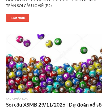
TRẬN SOI CẦU LÔ ĐỀ (P.2)
READ MORE
CHƯA PHÂN LOẠI
Soi cầu XSMB 29/11/2026 | Dự đoán xổ số