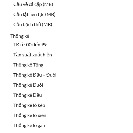
Cầu về cả cặp (MB)
Cầu lật liên tục (MB)
Cầu bạch thủ (MB)
Thống kê
TK từ 00 đến 99
Tần suất xuất hiện
Thống kê Tổng
Thống kê Đầu – Đuôi
Thống kê Đuôi
Thống kê Đầu
Thống kê lô kép
Thống kê lô xiên
Thống kê lô gan