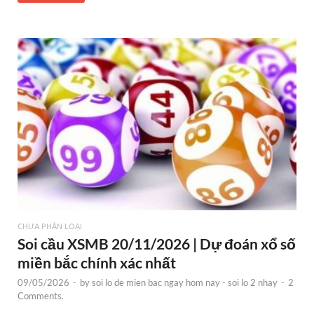
CHƯA PHÂN LOẠI
Soi cầu XSMB 20/11/2026 | Dự đoán xổ số
miền bắc chính xác nhất
09/05/2026
-
by
soi lo de mien bac ngay hom nay - soi lo 2 nhay
-
2
Comments.