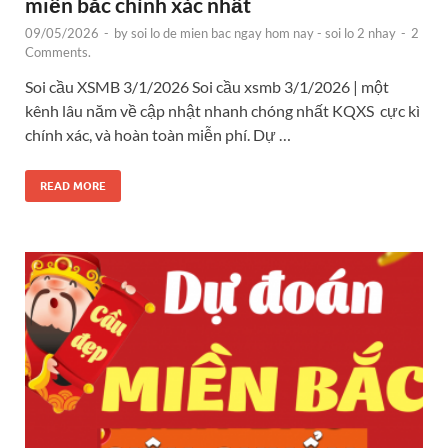
miền bắc chính xác nhất
09/05/2026
-
by
soi lo de mien bac ngay hom nay - soi lo 2 nhay
-
2
Comments.
Soi cầu XSMB 3/1/2026 Soi cầu xsmb 3/1/2026 | một
kênh lâu năm về cập nhật nhanh chóng nhất KQXS cực kì
chính xác, và hoàn toàn miễn phí. Dự …
READ MORE