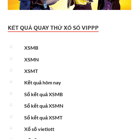
KẾT QUẢ QUAY THỬ XỔ SỐ VIPPP
XSMB
XSMN
XSMT
Kết quả hôm nay
Sổ kết quả XSMB
Sổ kết quả XSMN
Sổ kết quả XSMT
Xổ số vietlott