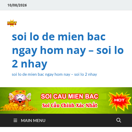
10/08/2026
soi lo de mien bac
ngay hom nay – soi lo
2 nhay
soi lo de mien bac ngay hom nay – soi lo 2 nhay
MAIN MENU