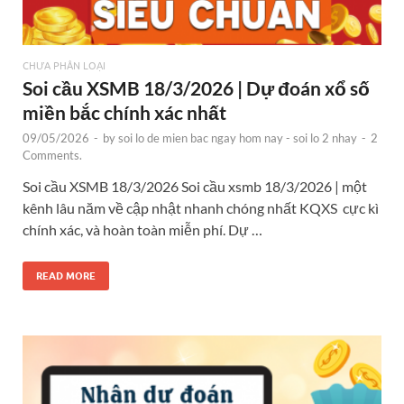
CHƯA PHÂN LOẠI
Soi cầu XSMB 18/3/2026 | Dự đoán xổ số
miền bắc chính xác nhất
09/05/2026
-
by
soi lo de mien bac ngay hom nay - soi lo 2 nhay
-
2
Comments.
Soi cầu XSMB 18/3/2026 Soi cầu xsmb 18/3/2026 | một
kênh lâu năm về cập nhật nhanh chóng nhất KQXS cực kì
chính xác, và hoàn toàn miễn phí. Dự …
READ MORE