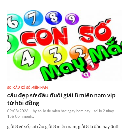
SOI CẦU XỔ SỐ MIỀN NAM
cầu đẹp sớ đầu đuôi giải 8 miền nam vip
từ hội đồng
09/08/2026
-
by
soi lo de mien bac ngay hom nay - soi lo 2 nhay
-
156 Comments.
giải 8 vé số, soi cầu giải 8 miền nam, giải 8 là đầu hay đuôi,