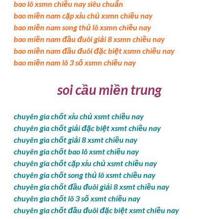
bao lô xsmn chiều nay siêu chuẩn
bao miền nam cặp xỉu chủ xsmn chiều nay
bao miền nam song thủ lô xsmn chiều nay
bao miền nam đầu đuôi giải 8 xsmn chiều nay
bao miền nam đầu đuôi đặc biệt xsmn chiều nay
bao miền nam lô 3 số xsmn chiều nay
soi cầu miền trung
chuyên gia chốt xỉu chủ xsmt chiều nay
chuyên gia chốt giải đặc biệt xsmt chiều nay
chuyên gia chốt giải 8 xsmt chiều nay
chuyên gia chốt bao lô xsmt chiều nay
chuyên gia chốt cặp xỉu chủ xsmt chiều nay
chuyên gia chốt song thủ lô xsmt chiều nay
chuyên gia chốt đầu đuôi giải 8 xsmt chiều nay
chuyên gia chốt lô 3 số xsmt chiều nay
chuyên gia chốt đầu đuôi đặc biệt xsmt chiều nay