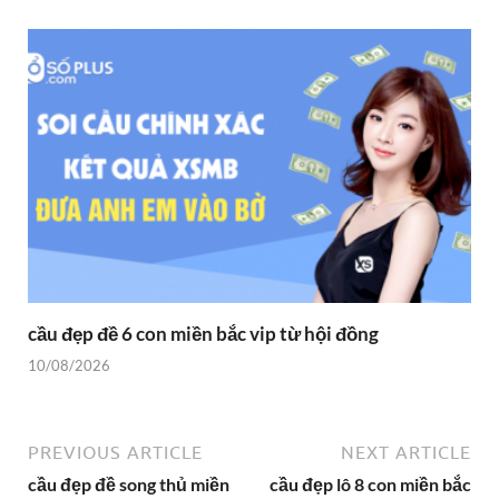
cầu đẹp đề 6 con miền bắc vip từ hội đồng
10/08/2026
PREVIOUS ARTICLE
NEXT ARTICLE
cầu đẹp đề song thủ miền
cầu đẹp lô 8 con miền bắc