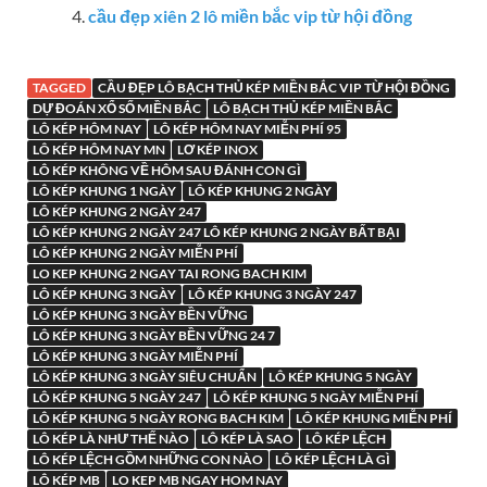
cầu đẹp xiên 2 lô miền bắc vip từ hội đồng
TAGGED
CẦU ĐẸP LÔ BẠCH THỦ KÉP MIỀN BẮC VIP TỪ HỘI ĐỒNG
DỰ ĐOÁN XỔ SỐ MIỀN BẮC
LÔ BẠCH THỦ KÉP MIỀN BẮC
LÔ KÉP HÔM NAY
LÔ KÉP HÔM NAY MIỄN PHÍ 95
LÔ KÉP HÔM NAY MN
LƠ KÉP INOX
LÔ KÉP KHÔNG VỀ HÔM SAU ĐÁNH CON GÌ
LÔ KÉP KHUNG 1 NGÀY
LÔ KÉP KHUNG 2 NGÀY
LÔ KÉP KHUNG 2 NGÀY 247
LÔ KÉP KHUNG 2 NGÀY 247 LÔ KÉP KHUNG 2 NGÀY BẤT BẠI
LÔ KÉP KHUNG 2 NGÀY MIỄN PHÍ
LO KEP KHUNG 2 NGAY TAI RONG BACH KIM
LÔ KÉP KHUNG 3 NGÀY
LÔ KÉP KHUNG 3 NGÀY 247
LÔ KÉP KHUNG 3 NGÀY BỀN VỮNG
LÔ KÉP KHUNG 3 NGÀY BỀN VỮNG 24 7
LÔ KÉP KHUNG 3 NGÀY MIỄN PHÍ
LÔ KÉP KHUNG 3 NGÀY SIÊU CHUẨN
LÔ KÉP KHUNG 5 NGÀY
LÔ KÉP KHUNG 5 NGÀY 247
LÔ KÉP KHUNG 5 NGÀY MIỄN PHÍ
LÔ KÉP KHUNG 5 NGÀY RONG BACH KIM
LÔ KÉP KHUNG MIỄN PHÍ
LÔ KÉP LÀ NHƯ THẾ NÀO
LÔ KÉP LÀ SAO
LÔ KÉP LỆCH
LÔ KÉP LỆCH GỒM NHỮNG CON NÀO
LÔ KÉP LỆCH LÀ GÌ
LÔ KÉP MB
LO KEP MB NGAY HOM NAY