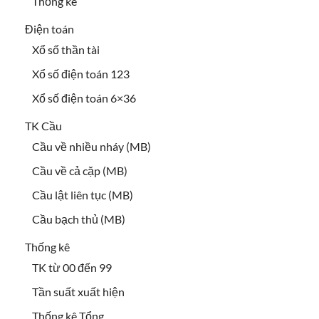
Thống kê
Điện toán
Xổ số thần tài
Xổ số điện toán 123
Xổ số điện toán 6×36
TK Cầu
Cầu về nhiều nháy (MB)
Cầu về cả cặp (MB)
Cầu lật liên tục (MB)
Cầu bạch thủ (MB)
Thống kê
TK từ 00 đến 99
Tần suất xuất hiện
Thống kê Tổng