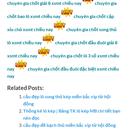
chuyên gia chốt giải 8 xsmt chiều nay
chuyên gia
chốt bao lô xsmt chiều nay
chuyên gia chốt cặp
xỉu chủ xsmt chiều nay
chuyên gia chốt song thủ
lô xsmt chiều nay
chuyên gia chốt đầu đuôi giải 8
xsmt chiều nay
chuyên gia chốt lô 3 số xsmt chiều
nay
chuyên gia chốt đầu đuôi đặc biệt xsmt chiều
nay
Related Posts:
cầu đẹp lô song thủ kép miền bắc vip từ hội
đồng
Thống kê lô kép | Bảng TK lô kép MB chi tiết bạn
nên đọc
cầu đẹp đề bạch thủ miền bắc vip từ hội đồng