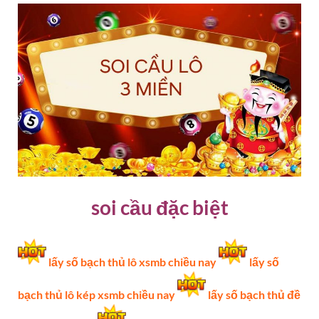
soi cầu đặc biệt
lấy số bạch thủ lô xsmb chiều nay
lấy số
bạch thủ lô kép xsmb chiều nay
lấy số bạch thủ đề