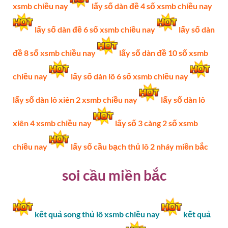
xsmb chiều nay
lấy số dàn đề 4 số xsmb chiều nay
lấy số dàn đề 6 số xsmb chiều nay
lấy số dàn
đề 8 số xsmb chiều nay
lấy số dàn đề 10 số xsmb
chiều nay
lấy số dàn lô 6 số xsmb chiều nay
lấy số dàn lô xiên 2 xsmb chiều nay
lấy số dàn lô
xiên 4 xsmb chiều nay
lấy số 3 càng 2 số xsmb
chiều nay
lấy số cầu bạch thủ lô 2 nháy miền bắc
soi cầu miền bắc
kết quả song thủ lô xsmb chiều nay
kết quả