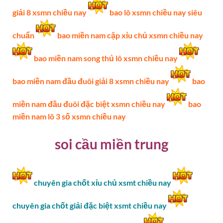
giải 8 xsmn chiều nay
bao lô xsmn chiều nay siêu
chuẩn
bao miền nam cặp xỉu chủ xsmn chiều nay
bao miền nam song thủ lô xsmn chiều nay
bao miền nam đầu đuôi giải 8 xsmn chiều nay
bao
miền nam đầu đuôi đặc biệt xsmn chiều nay
bao
miền nam lô 3 số xsmn chiều nay
soi cầu miền trung
chuyên gia chốt xỉu chủ xsmt chiều nay
chuyên gia chốt giải đặc biệt xsmt chiều nay