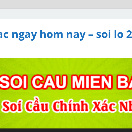
ac ngay hom nay – soi lo 