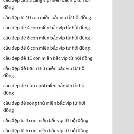
đồng
cầu đẹp lô 10 con miền bắc vip từ hội đồng
cầu đẹp đề 4 con miền bắc vip từ hội đồng
cầu đẹp đề 6 con miền bắc vip từ hội đồng
cầu đẹp đề 8 con miền bắc vip từ hội đồng
cầu đẹp đề 10 con miền bắc vip từ hội đồng
cầu đẹp đề bạch thủ miền bắc vip từ hội
đồng
cầu đẹp đề đầu đuôi miền bắc vip từ hội
đồng
cầu đẹp đề song thủ miền bắc vip từ hội
đồng
cầu đẹp lô 4 con miền bắc vip từ hội đồng
cầu đẹp lô 6 con miền bắc vip từ hội đồng