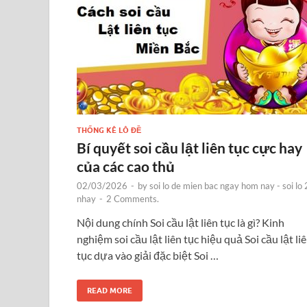
THỐNG KÊ LÔ ĐỀ
Bí quyết soi cầu lật liên tục cực hay
của các cao thủ
02/03/2026
-
by
soi lo de mien bac ngay hom nay - soi lo 
nhay
-
2 Comments.
Nội dung chính Soi cầu lật liên tục là gì? Kinh
nghiệm soi cầu lật liên tục hiệu quả Soi cầu lật li
tục dựa vào giải đặc biệt Soi …
READ MORE