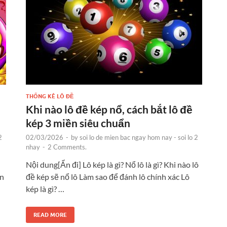
THỐNG KÊ LÔ ĐỀ
Khi nào lô đề kép nổ, cách bắt lô đề
kép 3 miền siêu chuẩn
2
02/03/2026
-
by
soi lo de mien bac ngay hom nay - soi lo 2
nhay
-
2 Comments.
Nội dung[Ẩn đi] Lô kép là gì? Nổ lô là gì? Khi nào lô
ên
đề kép sẽ nổ lô Làm sao để đánh lô chính xác Lô
kép là gì? …
READ MORE