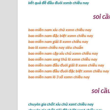
kết quả đề đầu đuôi xsmb chiều nay
soi c
bao miền nam xỉu chủ xsmn chiều nay
bao miền nam đặc biệt xsmn chiều nay
bao miền nam giải 8 xsmn chiều nay
bao lô xsmn chiều nay siêu chuẩn
bao miền nam cặp xỉu chủ xsmn chiều nay
bao miền nam song thủ lô xsmn chiều nay
bao miền nam đầu đuôi giải 8 xsmn chiều nay
bao miền nam đầu đuôi đặc biệt xsmn chiều nay
bao miền nam lô 3 số xsmn chiều nay
soi cầ
chuyên gia chốt xỉu chủ xsmt chiều nay
chuyên gia chốt giải đặc biệt xsmt chiều nay