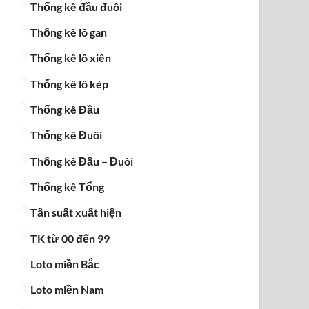
Thống kê đầu đuôi
Thống kê lô gan
Thống kê lô xiên
Thống kê lô kép
Thống kê Đầu
Thống kê Đuôi
Thống kê Đầu – Đuôi
Thống kê Tổng
Tần suất xuất hiện
TK từ 00 đến 99
Loto miền Bắc
Loto miền Nam