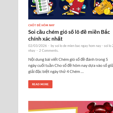
CHỐT ĐỀ HÔM NAY
Soi cầu chém gió số lô đề miền Bắc
chính xác nhất
02/03/2026
-
by
soi lo de mien bac ngay hom nay - soi lo 
nhay
-
2 Comments.
Nội dung bài viết Chém gió số đề đánh trong 5
ngày cuối tuần Cho số đề hôm nay dựa vào số gi
giải đặc biệt ngày thứ 4 Chém …
READ MORE