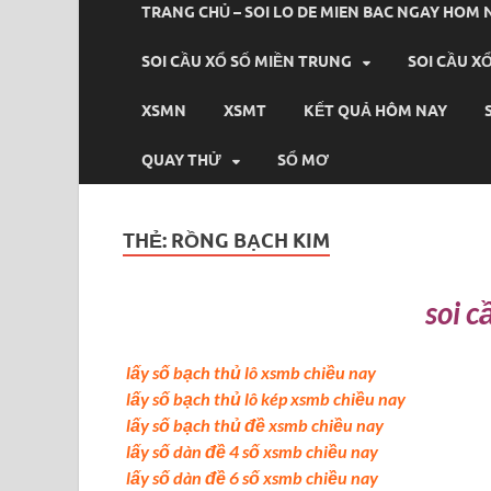
TRANG CHỦ – SOI LO DE MIEN BAC NGAY HOM 
SOI CẦU XỔ SỐ MIỀN TRUNG
SOI CẦU X
XSMN
XSMT
KẾT QUẢ HÔM NAY
QUAY THỬ
SỔ MƠ
THẺ:
RỒNG BẠCH KIM
soi c
lấy số bạch thủ lô xsmb chiều nay
lấy số bạch thủ lô kép xsmb chiều nay
lấy số bạch thủ đề xsmb chiều nay
lấy số dàn đề 4 số xsmb chiều nay
lấy số dàn đề 6 số xsmb chiều nay