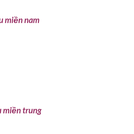
ầu miền nam
u miền trung