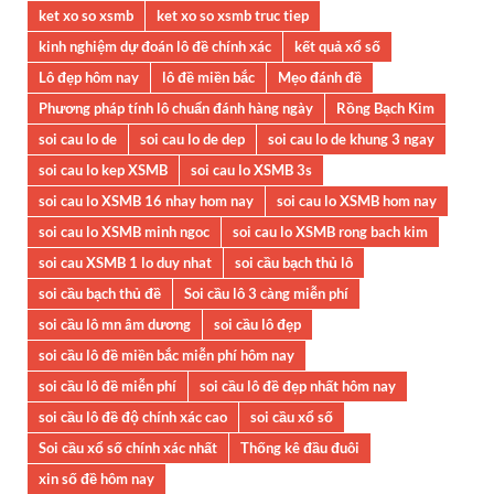
ket xo so xsmb
ket xo so xsmb truc tiep
kinh nghiệm dự đoán lô đề chính xác
kết quả xổ số
Lô đẹp hôm nay
lô đề miền bắc
Mẹo đánh đề
Phương pháp tính lô chuẩn đánh hàng ngày
Rồng Bạch Kim
soi cau lo de
soi cau lo de dep
soi cau lo de khung 3 ngay
soi cau lo kep XSMB
soi cau lo XSMB 3s
soi cau lo XSMB 16 nhay hom nay
soi cau lo XSMB hom nay
soi cau lo XSMB minh ngoc
soi cau lo XSMB rong bach kim
soi cau XSMB 1 lo duy nhat
soi cầu bạch thủ lô
soi cầu bạch thủ đề
Soi cầu lô 3 càng miễn phí
soi cầu lô mn âm dương
soi cầu lô đẹp
soi cầu lô đề miền bắc miễn phí hôm nay
soi cầu lô đề miễn phí
soi cầu lô đề đẹp nhất hôm nay
soi cầu lô đề độ chính xác cao
soi cầu xổ số
Soi cầu xổ số chính xác nhất
Thống kê đầu đuôi
xin số đề hôm nay