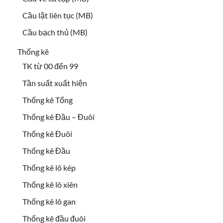
Cầu lật liên tục (MB)
Cầu bạch thủ (MB)
Thống kê
TK từ 00 đến 99
Tần suất xuất hiện
Thống kê Tổng
Thống kê Đầu – Đuôi
Thống kê Đuôi
Thống kê Đầu
Thống kê lô kép
Thống kê lô xiên
Thống kê lô gan
Thống kê đầu đuôi