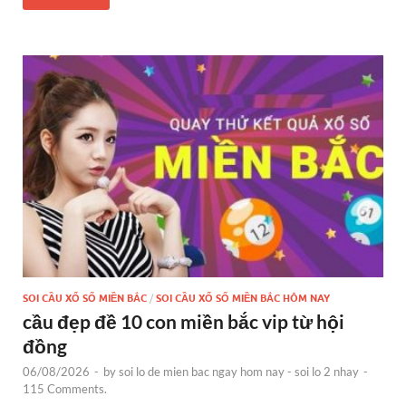
SOI CẦU XỔ SỐ MIỀN BẮC
/
SOI CẦU XỔ SỐ MIỀN BẮC HÔM NAY
cầu đẹp đề 10 con miền bắc vip từ hội
đồng
06/08/2026
-
by
soi lo de mien bac ngay hom nay - soi lo 2 nhay
-
115 Comments.