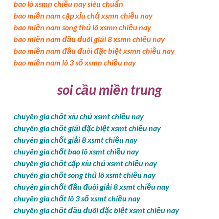
bao lô xsmn chiều nay siêu chuẩn
bao miền nam cặp xỉu chủ xsmn chiều nay
bao miền nam song thủ lô xsmn chiều nay
bao miền nam đầu đuôi giải 8 xsmn chiều nay
bao miền nam đầu đuôi đặc biệt xsmn chiều nay
bao miền nam lô 3 số xsmn chiều nay
soi cầu miền trung
chuyên gia chốt xỉu chủ xsmt chiều nay
chuyên gia chốt giải đặc biệt xsmt chiều nay
chuyên gia chốt giải 8 xsmt chiều nay
chuyên gia chốt bao lô xsmt chiều nay
chuyên gia chốt cặp xỉu chủ xsmt chiều nay
chuyên gia chốt song thủ lô xsmt chiều nay
chuyên gia chốt đầu đuôi giải 8 xsmt chiều nay
chuyên gia chốt lô 3 số xsmt chiều nay
chuyên gia chốt đầu đuôi đặc biệt xsmt chiều nay