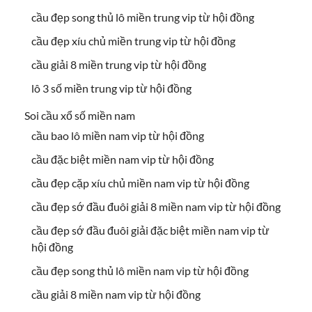
cầu đẹp song thủ lô miền trung vip từ hội đồng
cầu đẹp xíu chủ miền trung vip từ hội đồng
cầu giải 8 miền trung vip từ hội đồng
lô 3 số miền trung vip từ hội đồng
Soi cầu xổ số miền nam
cầu bao lô miền nam vip từ hội đồng
cầu đặc biệt miền nam vip từ hội đồng
cầu đẹp cặp xíu chủ miền nam vip từ hội đồng
cầu đẹp sớ đầu đuôi giải 8 miền nam vip từ hội đồng
cầu đẹp sớ đầu đuôi giải đặc biệt miền nam vip từ
hội đồng
cầu đẹp song thủ lô miền nam vip từ hội đồng
cầu giải 8 miền nam vip từ hội đồng