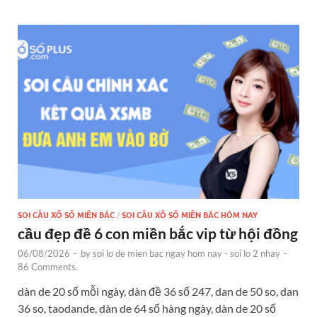
SOI CẦU XỔ SỐ MIỀN BẮC
/
SOI CẦU XỔ SỐ MIỀN BẮC HÔM NAY
cầu đẹp đề 6 con miền bắc vip từ hội đồng
06/08/2026
-
by
soi lo de mien bac ngay hom nay - soi lo 2 nhay
-
86 Comments.
dàn de 20 số mỗi ngày, dàn đề 36 số 247, dan de 50 so, dan
36 so, taodande, dàn de 64 số hàng ngày, dàn de 20 số