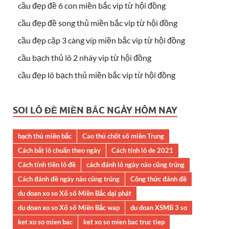
cầu đẹp đề 6 con miền bắc vip từ hội đồng
cầu đẹp đề song thủ miền bắc vip từ hội đồng
cầu đẹp cặp 3 càng víp miền bắc vip từ hội đồng
cầu bạch thủ lô 2 nháy vip từ hội đồng
cầu đẹp lô bạch thủ miền bắc vip từ hội đồng
SOI LÔ ĐỀ MIỀN BẮC NGÀY HÔM NAY
bạch thủ miền bắc
Cao thủ chốt số miền Trung
Cách bắt lô chuẩn theo ngày
Cách tính lô de 2021
Cách tính tiền lô đề
cách đánh lô ngày nào cũng trúng
Cách đánh đề ngày nào cũng trúng
Công thức đánh đề
du doan xo so Xổ số Miền Bắc dại phát
du doan xo so Xổ số Miền Bắc wap
du doan XSMB 3 so
ket xo so mien bac
ket xo so mien bac truc tiep