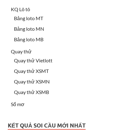
KQ Lô tô
Bảng loto MT
Bảng loto MN
Bảng loto MB
Quay thử
Quay thử Vietlott
Quay thử XSMT
Quay thử XSMN
Quay thử XSMB
Sổ mơ
KẾT QUẢ SOI CẦU MỚI NHẤT