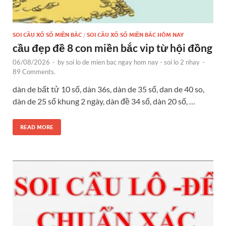
SOI CẦU XỔ SỐ MIỀN BẮC
/
SOI CẦU XỔ SỐ MIỀN BẮC HÔM NAY
cầu đẹp đề 8 con miền bắc vip từ hội đồng
06/08/2026
-
by
soi lo de mien bac ngay hom nay - soi lo 2 nhay
-
89 Comments.
dàn de bất tử 10 số, dàn 36s, dàn de 35 số, dan de 40 so,
dàn de 25 số khung 2 ngày, dàn đề 34 số, dàn 20 số, …
READ MORE