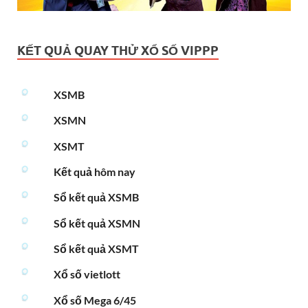
KẾT QUẢ QUAY THỬ XỔ SỐ VIPPP
XSMB
XSMN
XSMT
Kết quả hôm nay
Sổ kết quả XSMB
Sổ kết quả XSMN
Sổ kết quả XSMT
Xổ số vietlott
Xổ số Mega 6/45