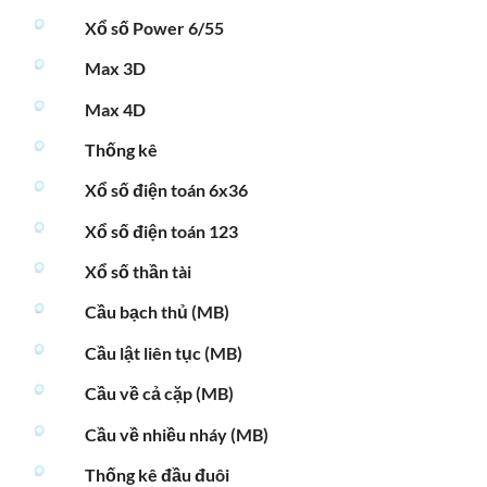
Xổ số Power 6/55
Max 3D
Max 4D
Thống kê
Xổ số điện toán 6x36
Xổ số điện toán 123
Xổ số thần tài
Cầu bạch thủ (MB)
Cầu lật liên tục (MB)
Cầu về cả cặp (MB)
Cầu về nhiều nháy (MB)
Thống kê đầu đuôi