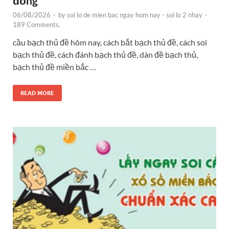
đồng
06/08/2026
-
by
soi lo de mien bac ngay hom nay - soi lo 2 nhay
-
189 Comments.
cầu bạch thủ đề hôm nay, cách bắt bạch thủ đề, cách soi
bạch thủ đề, cách đánh bạch thủ đề, dàn đề bạch thủ,
bạch thủ đề miền bắc …
READ MORE