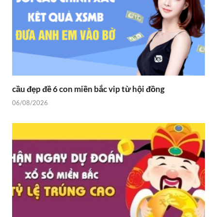
cầu đẹp đề 6 con miền bắc vip từ hội đồng
06/08/2026