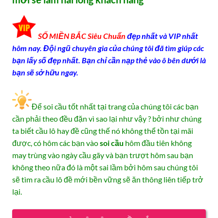
SỐ MIỀN BẮC Siêu Chuẩn
đẹp nhất và VIP nhất
hôm nay. Đội ngũ chuyên gia của chúng tôi đã tìm giúp các
bạn lấy số đẹp nhất. Bạn chỉ cần nạp thẻ vào ô bên dưới là
bạn sẽ sở hữu ngay.
Để soi cầu tốt nhất tại trang của chúng tôi các bạn
cần phải theo đều đặn vì sao lại như vậy ? bởi như chúng
ta biết cầu lô hay đề cũng thế nó không thể tồn tại mãi
được, có hôm các bạn vào
soi cầu
hôm đầu tiên không
may trùng vào ngày cầu gãy và bạn trượt hôm sau bạn
không theo nữa đó là một sai lầm bởi hôm sau chúng tôi
sẽ tìm ra cầu lô đề mới bền vững sẽ ăn thông liên tiếp trở
lại.