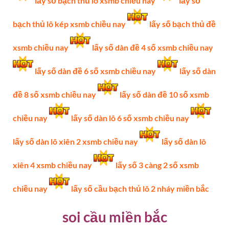
lấy số bạch thủ lô xsmb chiều nay
lấy số
bạch thủ lô kép xsmb chiều nay
lấy số bạch thủ đề
xsmb chiều nay
lấy số dàn đề 4 số xsmb chiều nay
lấy số dàn đề 6 số xsmb chiều nay
lấy số dàn
đề 8 số xsmb chiều nay
lấy số dàn đề 10 số xsmb
chiều nay
lấy số dàn lô 6 số xsmb chiều nay
lấy số dàn lô xiên 2 xsmb chiều nay
lấy số dàn lô
xiên 4 xsmb chiều nay
lấy số 3 càng 2 số xsmb
chiều nay
lấy số cầu bạch thủ lô 2 nháy miền bắc
soi cầu miền bắc