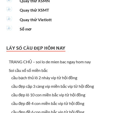
Quay thử XSMN
Quay thử XSMT
Quay thử Vietlott
Sổ mơ
LẤY SỐ CẦU ĐẸP HÔM NAY
TRANG CHỦ – soi lo de mien bac ngay hom nay
Soi cầu xổ số miền bắc
cầu bạch thủ lô 2 nháy vip từ hội đồng
cầu đẹp cặp 3 càng víp miền bắc vip từ hội đồng
cầu đẹp lô 10 con miền bắc vip từ hội đồng
cầu đẹp đề 4 con miền bắc vip từ hội đồng
cầu đẹp đề 6 con miền bắc vip từ hội đồng