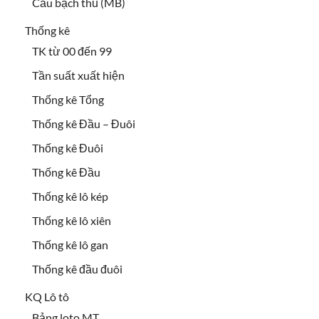
Cầu bạch thủ (MB)
Thống kê
TK từ 00 đến 99
Tần suất xuất hiện
Thống kê Tổng
Thống kê Đầu – Đuôi
Thống kê Đuôi
Thống kê Đầu
Thống kê lô kép
Thống kê lô xiên
Thống kê lô gan
Thống kê đầu đuôi
KQ Lô tô
Bảng loto MT