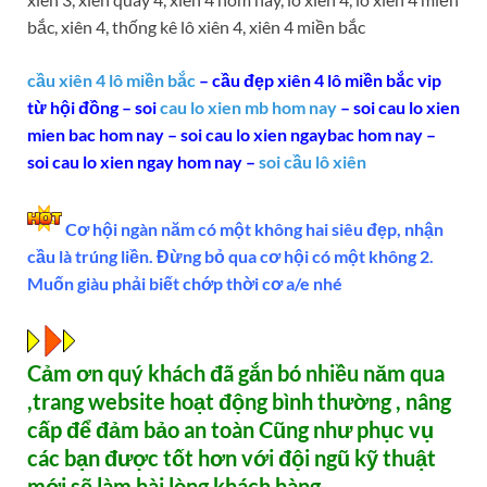
bắc, xiên 4, thống kê lô xiên 4, xiên 4 miền bắc
cầu xiên 4 lô miền bắc
– cầu đẹp xiên 4 lô miền bắc vip
từ hội đồng – soi
cau lo xien mb hom nay
– soi cau lo xien
mien bac hom nay – soi cau lo xien ngaybac hom nay –
soi cau lo xien ngay hom nay –
soi cầu lô xiên
Cơ hội ngàn năm có một không hai siêu đẹp, nhận
cầu là trúng liền. Đừng bỏ qua cơ hội có một không 2.
Muốn giàu phải biết chớp thời cơ a/e nhé
Cảm ơn quý khách đã gắn bó nhiều năm qua
,trang website hoạt động bình thường , nâng
cấp để đảm bảo an toàn Cũng như phục vụ
các bạn được tốt hơn với đội ngũ kỹ thuật
mới sẽ làm hài lòng khách hàng