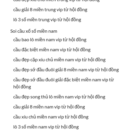
cầu giải 8 miền trung vip từ hội đồng
lô 3 số miền trung vip từ hội đồng
Soi cầu xổ số miền nam
cầu bao lô miền nam vip từ hội đồng
cầu đặc biệt miền nam vip từ hội đồng
cầu đẹp cặp xíu chủ miền nam vip từ hội đồng
cầu đẹp sớ đầu đuôi giải 8 miền nam vip từ hội đồng
cầu đẹp sớ đầu đuôi giải đặc biệt miền nam vip từ
hội đồng
cầu đẹp song thủ lô miền nam vip từ hội đồng
cầu giải 8 miền nam vip từ hội đồng
cầu xíu chủ miền nam vip từ hội đồng
lô 3 số miền nam vip từ hội đồng