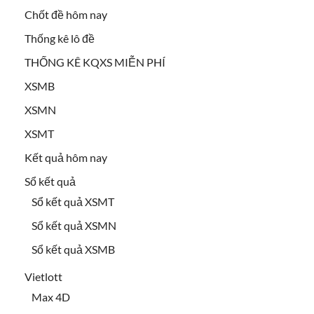
Chốt đề hôm nay
Thống kê lô đề
THỐNG KÊ KQXS MIỄN PHÍ
XSMB
XSMN
XSMT
Kết quả hôm nay
Sổ kết quả
Sổ kết quả XSMT
Sổ kết quả XSMN
Sổ kết quả XSMB
Vietlott
Max 4D