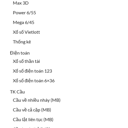
Max 3D
Power 6/55
Mega 6/45
Xổ số Vietlott
Thống kê
Điện toán
Xổ số thần tài
Xổ số điện toán 123
Xổ số điện toán 6×36
TK Cầu
Cầu về nhiều nháy (MB)
Cầu về cả cặp (MB)
Cầu lật liên tục (MB)