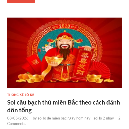
THỐNG KÊ LÔ ĐỀ
Soi cầu bạch thủ miền Bắc theo cách đánh
dồn tổng
08/05/2026
-
by
soi lo de mien bac ngay hom nay - soi lo 2 nhay
-
2
Comments.