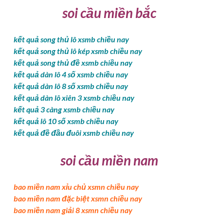
soi cầu miền bắc
kết quả song thủ lô xsmb chiều nay
kết quả song thủ lô kép xsmb chiều nay
kết quả song thủ đề xsmb chiều nay
kết quả dàn lô 4 số xsmb chiều nay
kết quả dàn lô 8 số xsmb chiều nay
kết quả dàn lô xiên 3 xsmb chiều nay
kết quả 3 càng xsmb chiều nay
kết quả lô 10 số xsmb chiều nay
kết quả đề đầu đuôi xsmb chiều nay
soi cầu miền nam
bao miền nam xỉu chủ xsmn chiều nay
bao miền nam đặc biệt xsmn chiều nay
bao miền nam giải 8 xsmn chiều nay