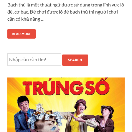
Bạch thủ là một thuật ngữ được sử dụng trong lĩnh vực lô
đề, cờ bạc. Để chơi được lô đề bạch thủ thì người chơi
cần có khả năng …
READ MORE
SEARCH