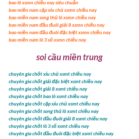
bao lô xsmn chiều nay siêu chuẩn
bao miền nam cặp xỉu chủ xsmn chiều nay
bao miền nam song thủ lô xsmn chiều nay
bao miền nam đầu đuôi giải 8 xsmn chiều nay
bao miền nam đầu đuôi đặc biệt xsmn chiều nay
bao miền nam lô 3 số xsmn chiều nay
soi cầu miền trung
chuyên gia chốt xỉu chủ xsmt chiều nay
chuyên gia chốt giải đặc biệt xsmt chiều nay
chuyên gia chốt giải 8 xsmt chiều nay
chuyên gia chốt bao lô xsmt chiều nay
chuyên gia chốt cặp xỉu chủ xsmt chiều nay
chuyên gia chốt song thủ lô xsmt chiều nay
chuyên gia chốt đầu đuôi giải 8 xsmt chiều nay
chuyên gia chốt lô 3 số xsmt chiều nay
chuyên gia chốt đầu đuôi đặc biệt xsmt chiều nay