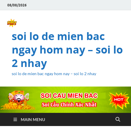
08/08/2026
soi lo de mien bac
ngay hom nay – soi lo
2 nhay
soi lo de mien bac ngay hom nay – soi lo 2 nhay
MAIN MENU