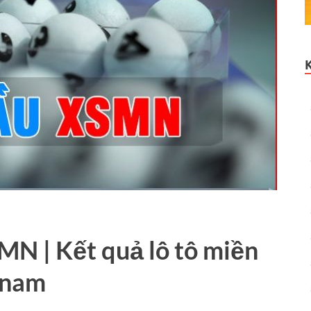
MN | Kết quả lô tô miền
nam