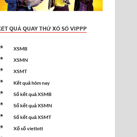
KẾT QUẢ QUAY THỬ XỔ SỐ VIPPP
XSMB
XSMN
XSMT
Kết quả hôm nay
Sổ kết quả XSMB
Sổ kết quả XSMN
Sổ kết quả XSMT
Xổ số vietlott