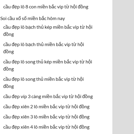
cầu đẹp lô 8 con miền bắc vip từ hội đồng
Soi cầu xổ số miền bắc hôm nay
cầu đẹp lô bạch thủ kép miền bắc vip từ hội
đồng
cầu đẹp lô bạch thủ miền bắc vip từ hội
đồng
cầu đẹp lô song thủ kép miền bắc vip từ hội
đồng
cầu đẹp lô song thủ miền bắc vip từ hội
đồng
cầu đẹp víp 3 càng miền bắc vip từ hội đồng
cầu đẹp xiên 2 lô miền bắc vip từ hội đồng
cầu đẹp xiên 3 lô miền bắc vip từ hội đồng
cầu đẹp xiên 4 lô miền bắc vip từ hội đồng