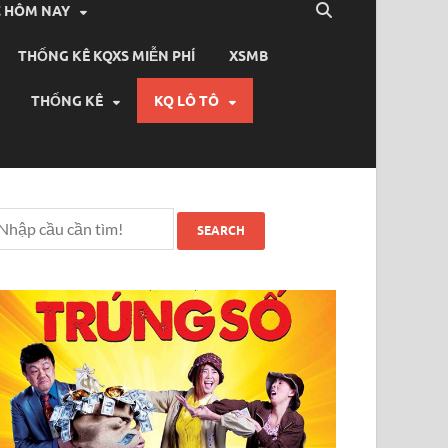
C HÔM NAY
THỐNG KÊ KQXS MIỄN PHÍ
XSMB
THỐNG KÊ
KQ LÔ TÔ
SEARCH