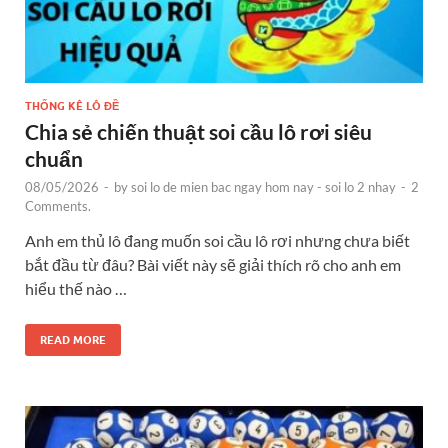
THỐNG KÊ LÔ ĐỀ
Chia sẻ chiến thuật soi cầu lô rơi siêu
chuẩn
08/05/2026
-
by
soi lo de mien bac ngay hom nay - soi lo 2 nhay
-
2
Comments.
Anh em thủ lô đang muốn soi cầu lô rơi nhưng chưa biết
bắt đầu từ đâu? Bài viết này sẽ giải thích rõ cho anh em
hiểu thế nào …
READ MORE