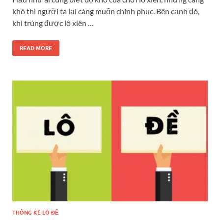
khó thì người ta lại càng muốn chinh phục. Bên cạnh đó,
khi trúng được lô xiên …
READ MORE
THỐNG KÊ LÔ ĐỀ