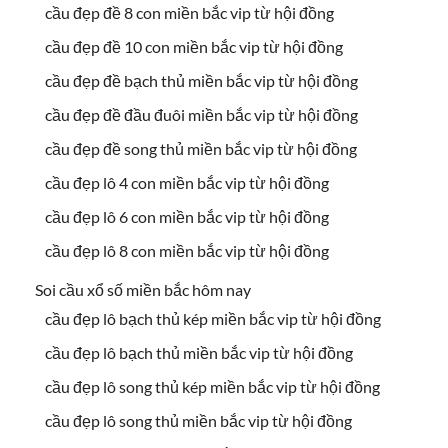
cầu đẹp đề 8 con miền bắc vip từ hội đồng
cầu đẹp đề 10 con miền bắc vip từ hội đồng
cầu đẹp đề bạch thủ miền bắc vip từ hội đồng
cầu đẹp đề đầu đuôi miền bắc vip từ hội đồng
cầu đẹp đề song thủ miền bắc vip từ hội đồng
cầu đẹp lô 4 con miền bắc vip từ hội đồng
cầu đẹp lô 6 con miền bắc vip từ hội đồng
cầu đẹp lô 8 con miền bắc vip từ hội đồng
Soi cầu xổ số miền bắc hôm nay
cầu đẹp lô bạch thủ kép miền bắc vip từ hội đồng
cầu đẹp lô bạch thủ miền bắc vip từ hội đồng
cầu đẹp lô song thủ kép miền bắc vip từ hội đồng
cầu đẹp lô song thủ miền bắc vip từ hội đồng