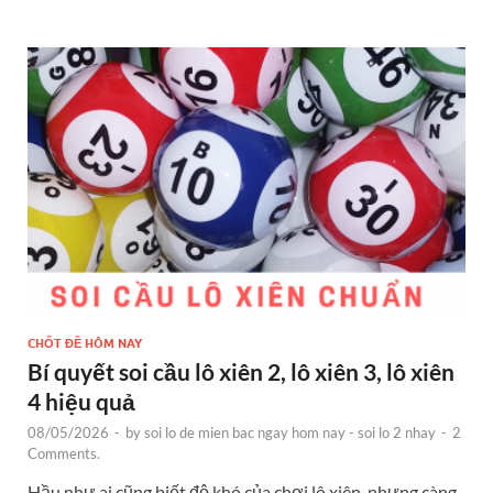
CHỐT ĐỀ HÔM NAY
Bí quyết soi cầu lô xiên 2, lô xiên 3, lô xiên
4 hiệu quả
08/05/2026
-
by
soi lo de mien bac ngay hom nay - soi lo 2 nhay
-
2
Comments.
Hầu như ai cũng biết độ khó của chơi lô xiên, nhưng càng