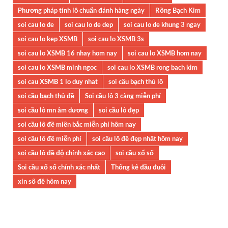
Phương pháp tính lô chuẩn đánh hàng ngày
Rồng Bạch Kim
soi cau lo de
soi cau lo de dep
soi cau lo de khung 3 ngay
soi cau lo kep XSMB
soi cau lo XSMB 3s
soi cau lo XSMB 16 nhay hom nay
soi cau lo XSMB hom nay
soi cau lo XSMB minh ngoc
soi cau lo XSMB rong bach kim
soi cau XSMB 1 lo duy nhat
soi cầu bạch thủ lô
soi cầu bạch thủ đề
Soi cầu lô 3 càng miễn phí
soi cầu lô mn âm dương
soi cầu lô đẹp
soi cầu lô đề miền bắc miễn phí hôm nay
soi cầu lô đề miễn phí
soi cầu lô đề đẹp nhất hôm nay
soi cầu lô đề độ chính xác cao
soi cầu xổ số
Soi cầu xổ số chính xác nhất
Thống kê đầu đuôi
xin số đề hôm nay