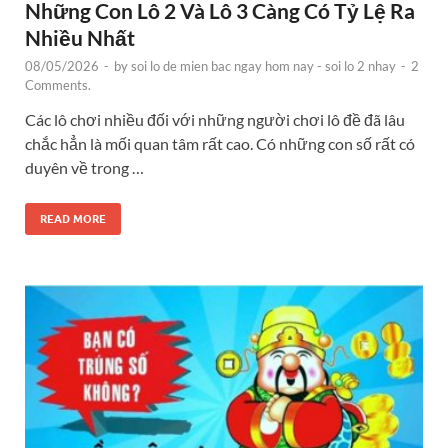
Những Con Lô 2 Và Lô 3 Càng Có Tỷ Lệ Ra
Nhiều Nhất
08/05/2026
-
by
soi lo de mien bac ngay hom nay - soi lo 2 nhay
-
2
Comments.
Các lô chơi nhiều đối với những người chơi lô đề đã lâu
chắc hẳn là mối quan tâm rất cao. Có những con số rất có
duyên về trong …
READ MORE