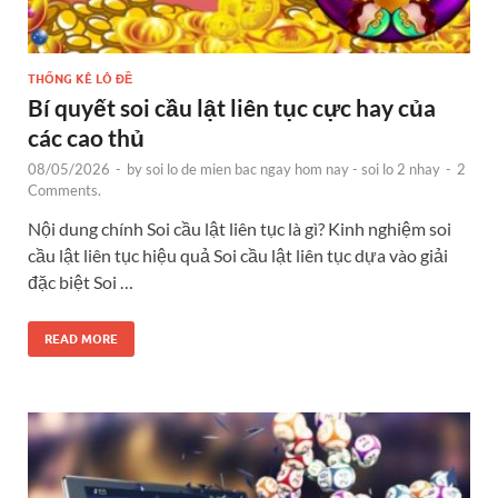
THỐNG KÊ LÔ ĐỀ
Bí quyết soi cầu lật liên tục cực hay của
các cao thủ
08/05/2026
-
by
soi lo de mien bac ngay hom nay - soi lo 2 nhay
-
2
Comments.
Nội dung chính Soi cầu lật liên tục là gì? Kinh nghiệm soi
cầu lật liên tục hiệu quả Soi cầu lật liên tục dựa vào giải
đặc biệt Soi …
READ MORE