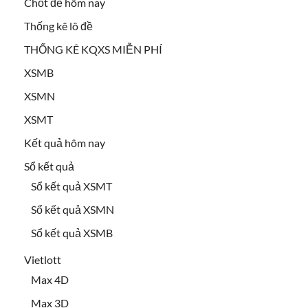
Chốt đề hôm nay
Thống kê lô đề
THỐNG KÊ KQXS MIỄN PHÍ
XSMB
XSMN
XSMT
Kết quả hôm nay
Sổ kết quả
Sổ kết quả XSMT
Sổ kết quả XSMN
Sổ kết quả XSMB
Vietlott
Max 4D
Max 3D