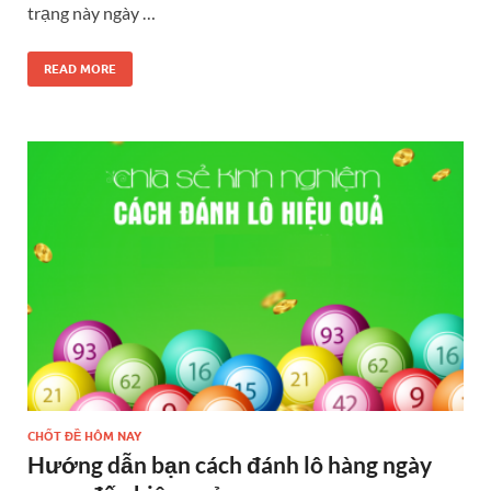
trạng này ngày …
READ MORE
CHỐT ĐỀ HÔM NAY
Hướng dẫn bạn cách đánh lô hàng ngày