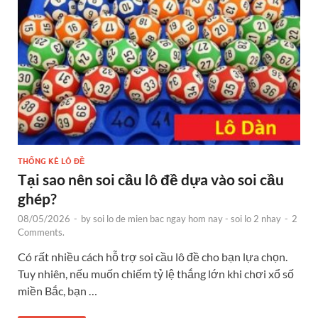
THỐNG KÊ LÔ ĐỀ
Tại sao nên soi cầu lô đề dựa vào soi cầu
ghép?
08/05/2026
-
by
soi lo de mien bac ngay hom nay - soi lo 2 nhay
-
2
Comments.
Có rất nhiều cách hỗ trợ soi cầu lô đề cho bạn lựa chọn.
Tuy nhiên, nếu muốn chiếm tỷ lệ thắng lớn khi chơi xổ số
miền Bắc, bạn …