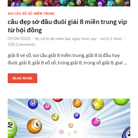
SOI CẦU XỔ SỐ MIỀN TRUNG
cầu đẹp sớ đầu đuôi giải 8 miền trung vip
từ hội đồng
09/08/2026
-
by
soi lo de mien bac ngay hom nay - soi lo 2 nhay
-
100 Comments.
giải 8 vé số, soi cầu giải 8 miền trung, giải 8 là đầu hay
đuôi, giải 8, giải 8 xổ số, trúng giải 8, trúng số giải 8, giai …
READ MORE