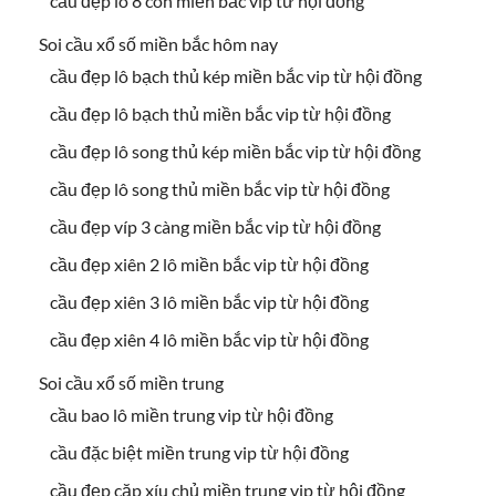
cầu đẹp lô 8 con miền bắc vip từ hội đồng
Soi cầu xổ số miền bắc hôm nay
cầu đẹp lô bạch thủ kép miền bắc vip từ hội đồng
cầu đẹp lô bạch thủ miền bắc vip từ hội đồng
cầu đẹp lô song thủ kép miền bắc vip từ hội đồng
cầu đẹp lô song thủ miền bắc vip từ hội đồng
cầu đẹp víp 3 càng miền bắc vip từ hội đồng
cầu đẹp xiên 2 lô miền bắc vip từ hội đồng
cầu đẹp xiên 3 lô miền bắc vip từ hội đồng
cầu đẹp xiên 4 lô miền bắc vip từ hội đồng
Soi cầu xổ số miền trung
cầu bao lô miền trung vip từ hội đồng
cầu đặc biệt miền trung vip từ hội đồng
cầu đẹp cặp xíu chủ miền trung vip từ hội đồng