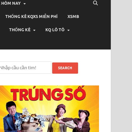
C HÔM NAY
THỐNG KÊ KQXS MIỄN PHÍ
XSMB
THỐNG KÊ
KQ LÔ TÔ
SEARCH