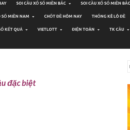
NAY
SOI CẦU XỔ SỐ MIỀN BẮC
SOI CẦU XỔ SỐ MIỀN BẮ
Ổ SỐ MIỀN NAM
CHỐT ĐỀ HÔM NAY
THỐNG KÊ LÔ ĐỀ
SỔ KẾT QUẢ
VIETLOTT
ĐIỆN TOÁN
TK CẦU
ầu đặc biệt