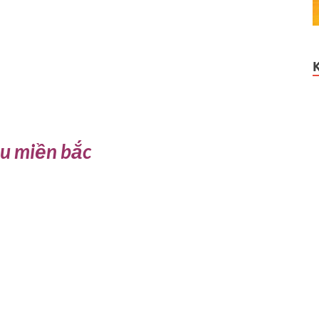
ầu miền bắc