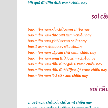
kết quả đề đầu đuôi xsmb chiều nay
soi c
bao miền nam xỉu chủ xsmn chiều nay
bao miền nam đặc biệt xsmn chiều nay
bao miền nam giải 8 xsmn chiều nay
bao lô xsmn chiều nay siêu chuẩn
bao miền nam cặp xỉu chủ xsmn chiều nay
bao miền nam song thủ lô xsmn chiều nay
bao miền nam đầu đuôi giải 8 xsmn chiều nay
bao miền nam đầu đuôi đặc biệt xsmn chiều nay
bao miền nam lô 3 số xsmn chiều nay
soi cầ
chuyên gia chốt xỉu chủ xsmt chiều nay
chuyên gia chốt giải đặc biệt xsmt chiều nay