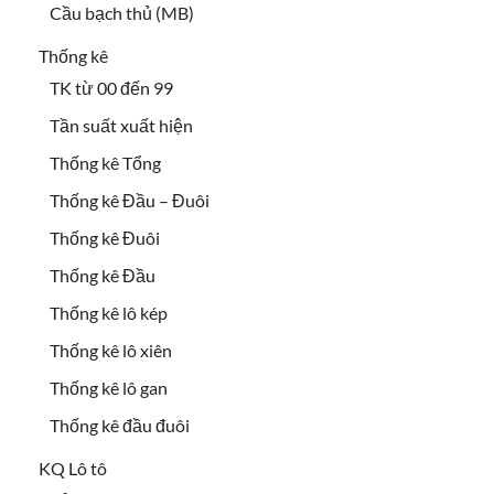
Cầu bạch thủ (MB)
Thống kê
TK từ 00 đến 99
Tần suất xuất hiện
Thống kê Tổng
Thống kê Đầu – Đuôi
Thống kê Đuôi
Thống kê Đầu
Thống kê lô kép
Thống kê lô xiên
Thống kê lô gan
Thống kê đầu đuôi
KQ Lô tô