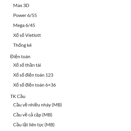
Max 3D
Power 6/55
Mega 6/45
Xổ số Vietlott
Thống kê
Điện toán
Xổ số thần tài
Xổ số điện toán 123
Xổ số điện toán 6×36
TK Cầu
Cầu về nhiều nháy (MB)
Cầu về cả cặp (MB)
Cầu lật liên tục (MB)