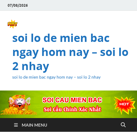
07/08/2026
soi lo de mien bac
ngay hom nay – soi lo
2 nhay
soi lo de mien bac ngay hom nay – soi lo 2 nhay
MAIN MENU