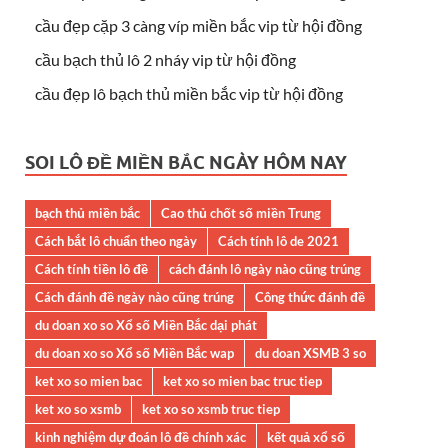
cầu đẹp cặp 3 càng víp miền bắc vip từ hội đồng
cầu bạch thủ lô 2 nháy vip từ hội đồng
cầu đẹp lô bạch thủ miền bắc vip từ hội đồng
SOI LÔ ĐỀ MIỀN BẮC NGÀY HÔM NAY
bạch thủ miền bắc
Cao thủ chốt số miền Trung
Cách bắt lô chuẩn theo ngày
Cách tính lô de 2021
Cách tính tiền lô đề
cách đánh lô ngày nào cũng trúng
Cách đánh đề ngày nào cũng trúng
Công thức đánh đề
du doan xo so Xổ số Miền Bắc dại phát
du doan xo so Xổ số Miền Bắc wap
du doan XSMB 3 so
ket xo so mien bac
ket xo so mien bac truc tiep
ket xo so xsmb
ket xo so xsmb truc tiep
kinh nghiệm dự đoán lô đề chính xác
kết quả xổ số