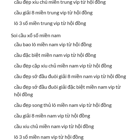
cầu đẹp xíu chủ miền trung vip từ hội đồng
cầu giải 8 miền trung vip từ hội đồng
lô 3 số miền trung vip từ hội đồng
Soi cầu xổ số miền nam
cầu bao lô miền nam vip từ hội đồng
cầu đặc biệt miền nam vip từ hội đồng
cầu đẹp cặp xíu chủ miền nam vip từ hội đồng
cầu đẹp sớ đầu đuôi giải 8 miền nam vip từ hội đồng
cầu đẹp sớ đầu đuôi giải đặc biệt miền nam vip từ
hội đồng
cầu đẹp song thủ lô miền nam vip từ hội đồng
cầu giải 8 miền nam vip từ hội đồng
cầu xíu chủ miền nam vip từ hội đồng
lô 3 số miền nam vip từ hội đồng