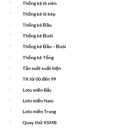
Thống kê lô xiên
Thống kê lô kép
Thống kê Đầu
Thống kê Đuôi
Thống kê Đầu – Đuôi
Thống kê Tổng
Tần suất xuất hiện
TK từ 00 đến 99
Loto miền Bắc
Loto miền Nam
Loto miền Trung
Quay thử XSMB