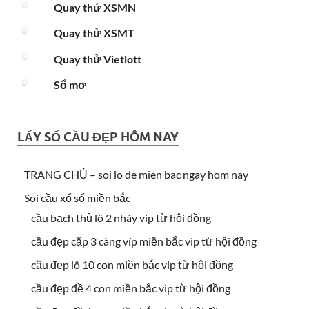
Quay thử XSMN
Quay thử XSMT
Quay thử Vietlott
Sổ mơ
LẤY SỐ CẦU ĐẸP HÔM NAY
TRANG CHỦ – soi lo de mien bac ngay hom nay
Soi cầu xổ số miền bắc
cầu bạch thủ lô 2 nháy vip từ hội đồng
cầu đẹp cặp 3 càng víp miền bắc vip từ hội đồng
cầu đẹp lô 10 con miền bắc vip từ hội đồng
cầu đẹp đề 4 con miền bắc vip từ hội đồng