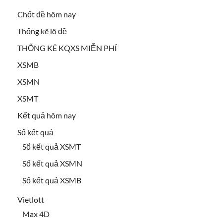
Chốt đề hôm nay
Thống kê lô đề
THỐNG KÊ KQXS MIỄN PHÍ
XSMB
XSMN
XSMT
Kết quả hôm nay
Sổ kết quả
Sổ kết quả XSMT
Sổ kết quả XSMN
Sổ kết quả XSMB
Vietlott
Max 4D