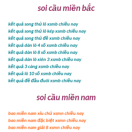
soi cầu miền bắc
kết quả song thủ lô xsmb chiều nay
kết quả song thủ lô kép xsmb chiều nay
kết quả song thủ đề xsmb chiều nay
kết quả dàn lô 4 số xsmb chiều nay
kết quả dàn lô 8 số xsmb chiều nay
kết quả dàn lô xiên 3 xsmb chiều nay
kết quả 3 càng xsmb chiều nay
kết quả lô 10 số xsmb chiều nay
kết quả đề đầu đuôi xsmb chiều nay
soi cầu miền nam
bao miền nam xỉu chủ xsmn chiều nay
bao miền nam đặc biệt xsmn chiều nay
bao miền nam giải 8 xsmn chiều nay