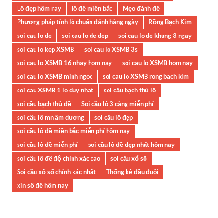
Lô đẹp hôm nay
lô đề miền bắc
Mẹo đánh đề
Phương pháp tính lô chuẩn đánh hàng ngày
Rồng Bạch Kim
soi cau lo de
soi cau lo de dep
soi cau lo de khung 3 ngay
soi cau lo kep XSMB
soi cau lo XSMB 3s
soi cau lo XSMB 16 nhay hom nay
soi cau lo XSMB hom nay
soi cau lo XSMB minh ngoc
soi cau lo XSMB rong bach kim
soi cau XSMB 1 lo duy nhat
soi cầu bạch thủ lô
soi cầu bạch thủ đề
Soi cầu lô 3 càng miễn phí
soi cầu lô mn âm dương
soi cầu lô đẹp
soi cầu lô đề miền bắc miễn phí hôm nay
soi cầu lô đề miễn phí
soi cầu lô đề đẹp nhất hôm nay
soi cầu lô đề độ chính xác cao
soi cầu xổ số
Soi cầu xổ số chính xác nhất
Thống kê đầu đuôi
xin số đề hôm nay