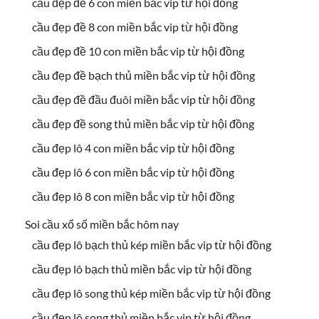
cầu đẹp đề 6 con miền bắc vip từ hội đồng
cầu đẹp đề 8 con miền bắc vip từ hội đồng
cầu đẹp đề 10 con miền bắc vip từ hội đồng
cầu đẹp đề bạch thủ miền bắc vip từ hội đồng
cầu đẹp đề đầu đuôi miền bắc vip từ hội đồng
cầu đẹp đề song thủ miền bắc vip từ hội đồng
cầu đẹp lô 4 con miền bắc vip từ hội đồng
cầu đẹp lô 6 con miền bắc vip từ hội đồng
cầu đẹp lô 8 con miền bắc vip từ hội đồng
Soi cầu xổ số miền bắc hôm nay
cầu đẹp lô bạch thủ kép miền bắc vip từ hội đồng
cầu đẹp lô bạch thủ miền bắc vip từ hội đồng
cầu đẹp lô song thủ kép miền bắc vip từ hội đồng
cầu đẹp lô song thủ miền bắc vip từ hội đồng