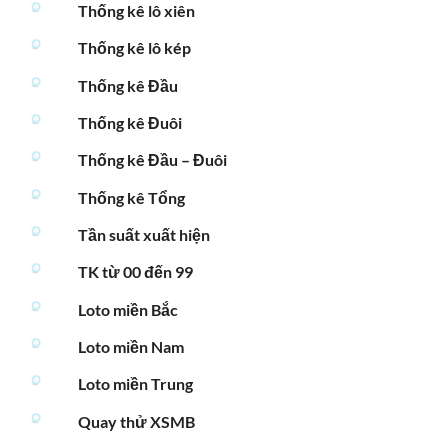
Thống kê lô xiên
Thống kê lô kép
Thống kê Đầu
Thống kê Đuôi
Thống kê Đầu – Đuôi
Thống kê Tổng
Tần suất xuất hiện
TK từ 00 đến 99
Loto miền Bắc
Loto miền Nam
Loto miền Trung
Quay thử XSMB