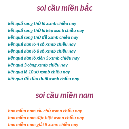
soi cầu miền bắc
kết quả song thủ lô xsmb chiều nay
kết quả song thủ lô kép xsmb chiều nay
kết quả song thủ đề xsmb chiều nay
kết quả dàn lô 4 số xsmb chiều nay
kết quả dàn lô 8 số xsmb chiều nay
kết quả dàn lô xiên 3 xsmb chiều nay
kết quả 3 càng xsmb chiều nay
kết quả lô 10 số xsmb chiều nay
kết quả đề đầu đuôi xsmb chiều nay
soi cầu miền nam
bao miền nam xỉu chủ xsmn chiều nay
bao miền nam đặc biệt xsmn chiều nay
bao miền nam giải 8 xsmn chiều nay