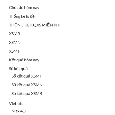
Chốt đề hôm nay
Thống kê lô đề
THỐNG KÊ KQXS MIỄN PHÍ
XSMB
XSMN
XSMT
Kết quả hôm nay
Sổ kết quả
Sổ kết quả XSMT
Sổ kết quả XSMN
Sổ kết quả XSMB
Vietlott
Max 4D