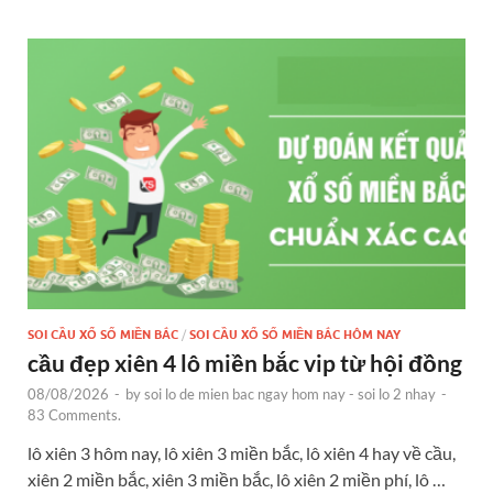
SOI CẦU XỔ SỐ MIỀN BẮC
/
SOI CẦU XỔ SỐ MIỀN BẮC HÔM NAY
cầu đẹp xiên 4 lô miền bắc vip từ hội đồng
08/08/2026
-
by
soi lo de mien bac ngay hom nay - soi lo 2 nhay
-
83 Comments.
lô xiên 3 hôm nay, lô xiên 3 miền bắc, lô xiên 4 hay về cầu,
xiên 2 miền bắc, xiên 3 miền bắc, lô xiên 2 miền phí, lô …