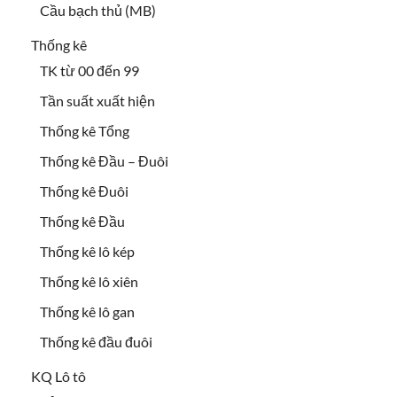
Cầu bạch thủ (MB)
Thống kê
TK từ 00 đến 99
Tần suất xuất hiện
Thống kê Tổng
Thống kê Đầu – Đuôi
Thống kê Đuôi
Thống kê Đầu
Thống kê lô kép
Thống kê lô xiên
Thống kê lô gan
Thống kê đầu đuôi
KQ Lô tô