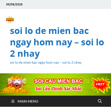
09/08/2026
soi lo de mien bac
ngay hom nay – soi lo
2 nhay
soi lo de mien bac ngay hom nay – soi lo 2 nhay
MAIN MENU