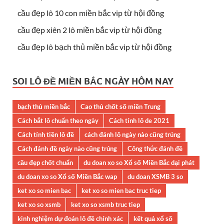
cầu đẹp lô 10 con miền bắc vip từ hội đồng
cầu đẹp xiên 2 lô miền bắc vip từ hội đồng
cầu đẹp lô bạch thủ miền bắc vip từ hội đồng
SOI LÔ ĐỀ MIỀN BẮC NGÀY HÔM NAY
bạch thủ miền bắc
Cao thủ chốt số miền Trung
Cách bắt lô chuẩn theo ngày
Cách tính lô de 2021
Cách tính tiền lô đề
cách đánh lô ngày nào cũng trúng
Cách đánh đề ngày nào cũng trúng
Công thức đánh đề
cầu đẹp chốt chuẩn
du doan xo so Xổ số Miền Bắc dại phát
du doan xo so Xổ số Miền Bắc wap
du doan XSMB 3 so
ket xo so mien bac
ket xo so mien bac truc tiep
ket xo so xsmb
ket xo so xsmb truc tiep
kinh nghiệm dự đoán lô đề chính xác
kết quả xổ số