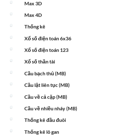
Max 3D
Max 4D
Thống kê
Xổ số điện toán 6x36
Xổ số điện toán 123
Xổ số thần tài
Cầu bạch thủ (MB)
Cầu lật liên tục (MB)
Cầu về cả cặp (MB)
Cầu về nhiều nháy (MB)
Thống kê đầu đuôi
Thống kê lô gan