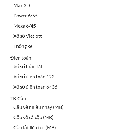
Max 3D
Power 6/55
Mega 6/45
Xổ số Vietlott
Thống kê
Điện toán
Xổ số thần tài
Xổ số điện toán 123
Xổ số điện toán 6×36
TK Cầu
Cầu về nhiều nháy (MB)
Cầu về cả cặp (MB)
Cầu lật liên tục (MB)