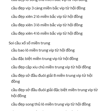
cầu đẹp víp 3 càng miền bắc vip từ hội đồng
cầu đẹp xiên 2 lô miền bắc vip từ hội đồng
cầu đẹp xiên 3 lô miền bắc vip từ hội đồng
cầu đẹp xiên 4 lô miền bắc vip từ hội đồng
Soi cầu xổ số miền trung
cầu bao lô miền trung vip từ hội đồng
cầu đặc biệt miền trung vip từ hội đồng
cầu đẹp cặp xíu chủ miền trung vip từ hội đồng
cầu đẹp sớ đầu đuôi giải 8 miền trung vip từ hội
đồng
cầu đẹp sớ đầu đuôi giải đặc biệt miền trung vip từ
hội đồng
cầu đẹp song thủ lô miền trung vip từ hội đồng