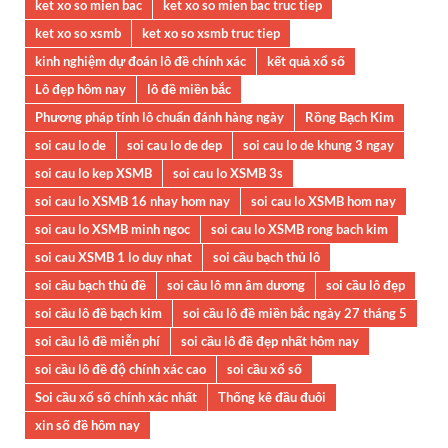
ket xo so mien bac
ket xo so mien bac truc tiep
ket xo so xsmb
ket xo so xsmb truc tiep
kinh nghiệm dự đoán lô đề chính xác
kết quả xổ số
Lô đẹp hôm nay
lô đề miền bắc
Phương pháp tính lô chuẩn đánh hàng ngày
Rồng Bạch Kim
soi cau lo de
soi cau lo de dep
soi cau lo de khung 3 ngay
soi cau lo kep XSMB
soi cau lo XSMB 3s
soi cau lo XSMB 16 nhay hom nay
soi cau lo XSMB hom nay
soi cau lo XSMB minh ngoc
soi cau lo XSMB rong bach kim
soi cau XSMB 1 lo duy nhat
soi cầu bạch thủ lô
soi cầu bạch thủ đề
soi cầu lô mn âm dương
soi cầu lô đẹp
soi cầu lô đề bạch kim
soi cầu lô đề miền bắc ngày 27 tháng 5
soi cầu lô đề miễn phí
soi cầu lô đề đẹp nhất hôm nay
soi cầu lô đề độ chính xác cao
soi cầu xổ số
Soi cầu xổ số chính xác nhất
Thống kê đầu đuôi
xin số đề hôm nay