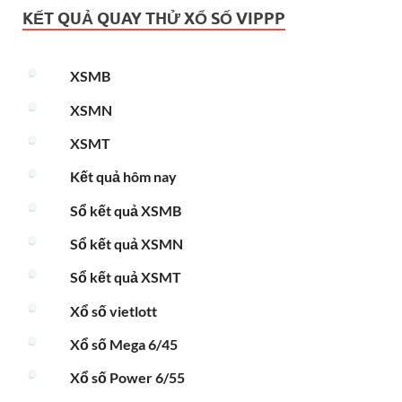
KẾT QUẢ QUAY THỬ XỔ SỐ VIPPP
XSMB
XSMN
XSMT
Kết quả hôm nay
Sổ kết quả XSMB
Sổ kết quả XSMN
Sổ kết quả XSMT
Xổ số vietlott
Xổ số Mega 6/45
Xổ số Power 6/55