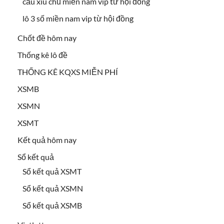
cầu xíu chủ miền nam vip từ hội đồng
lô 3 số miền nam vip từ hội đồng
Chốt đề hôm nay
Thống kê lô đề
THỐNG KÊ KQXS MIỄN PHÍ
XSMB
XSMN
XSMT
Kết quả hôm nay
Sổ kết quả
Sổ kết quả XSMT
Sổ kết quả XSMN
Sổ kết quả XSMB