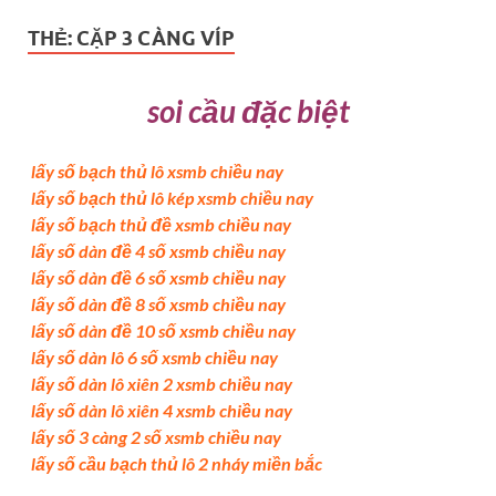
THẺ:
CẶP 3 CÀNG VÍP
soi cầu đặc biệt
lấy số bạch thủ lô xsmb chiều nay
lấy số bạch thủ lô kép xsmb chiều nay
lấy số bạch thủ đề xsmb chiều nay
lấy số dàn đề 4 số xsmb chiều nay
lấy số dàn đề 6 số xsmb chiều nay
lấy số dàn đề 8 số xsmb chiều nay
lấy số dàn đề 10 số xsmb chiều nay
lấy số dàn lô 6 số xsmb chiều nay
lấy số dàn lô xiên 2 xsmb chiều nay
lấy số dàn lô xiên 4 xsmb chiều nay
lấy số 3 càng 2 số xsmb chiều nay
lấy số cầu bạch thủ lô 2 nháy miền bắc