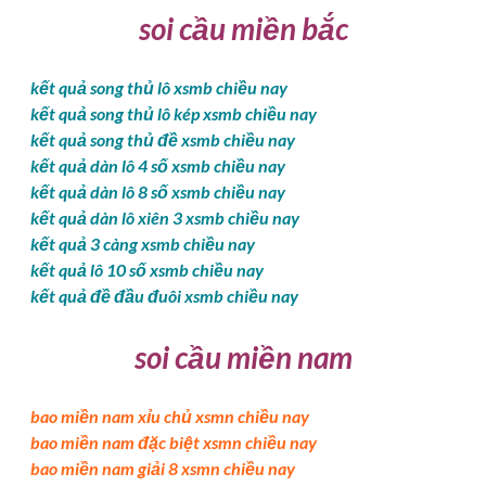
soi cầu miền bắc
kết quả song thủ lô xsmb chiều nay
kết quả song thủ lô kép xsmb chiều nay
kết quả song thủ đề xsmb chiều nay
kết quả dàn lô 4 số xsmb chiều nay
kết quả dàn lô 8 số xsmb chiều nay
kết quả dàn lô xiên 3 xsmb chiều nay
kết quả 3 càng xsmb chiều nay
kết quả lô 10 số xsmb chiều nay
kết quả đề đầu đuôi xsmb chiều nay
soi cầu miền nam
bao miền nam xỉu chủ xsmn chiều nay
bao miền nam đặc biệt xsmn chiều nay
bao miền nam giải 8 xsmn chiều nay