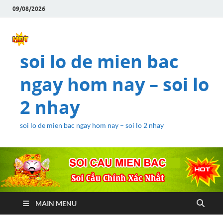
09/08/2026
soi lo de mien bac
ngay hom nay – soi lo
2 nhay
soi lo de mien bac ngay hom nay – soi lo 2 nhay
MAIN MENU