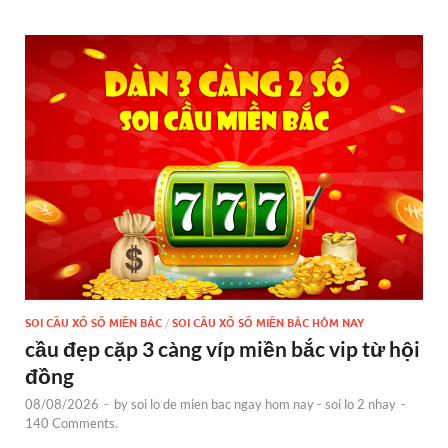
SOI CẦU XỔ SỐ MIỀN BẮC
/
SOI CẦU XỔ SỐ MIỀN BẮC HÔM NAY
cầu đẹp cặp 3 càng víp miền bắc vip từ hội
đồng
08/08/2026
-
by
soi lo de mien bac ngay hom nay - soi lo 2 nhay
-
140 Comments.