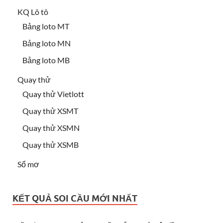
KQ Lô tô
Bảng loto MT
Bảng loto MN
Bảng loto MB
Quay thử
Quay thử Vietlott
Quay thử XSMT
Quay thử XSMN
Quay thử XSMB
Sổ mơ
KẾT QUẢ SOI CẦU MỚI NHẤT