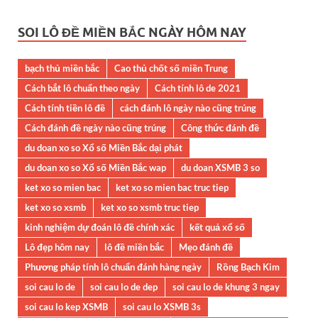
SOI LÔ ĐỀ MIỀN BẮC NGÀY HÔM NAY
bạch thủ miền bắc
Cao thủ chốt số miền Trung
Cách bắt lô chuẩn theo ngày
Cách tính lô de 2021
Cách tính tiền lô đề
cách đánh lô ngày nào cũng trúng
Cách đánh đề ngày nào cũng trúng
Công thức đánh đề
du doan xo so Xổ số Miền Bắc dại phát
du doan xo so Xổ số Miền Bắc wap
du doan XSMB 3 so
ket xo so mien bac
ket xo so mien bac truc tiep
ket xo so xsmb
ket xo so xsmb truc tiep
kinh nghiệm dự đoán lô đề chính xác
kết quả xổ số
Lô đẹp hôm nay
lô đề miền bắc
Mẹo đánh đề
Phương pháp tính lô chuẩn đánh hàng ngày
Rồng Bạch Kim
soi cau lo de
soi cau lo de dep
soi cau lo de khung 3 ngay
soi cau lo kep XSMB
soi cau lo XSMB 3s