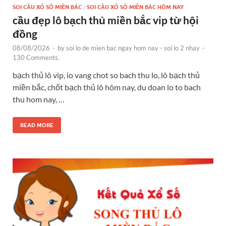
SOI CẦU XỔ SỐ MIỀN BẮC
/
SOI CẦU XỔ SỐ MIỀN BẮC HÔM NAY
cầu đẹp lô bạch thủ miền bắc vip từ hội
đồng
08/08/2026
-
by
soi lo de mien bac ngay hom nay - soi lo 2 nhay
-
130 Comments.
bạch thủ lô vip, io vang chot so bach thu lo, lô bạch thủ
miền bắc, chốt bạch thủ lô hôm nay, du doan lo to bach
thu hom nay, …
READ MORE