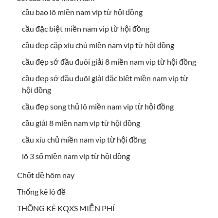
cầu bao lô miền nam vip từ hội đồng
cầu đặc biệt miền nam vip từ hội đồng
cầu đẹp cặp xíu chủ miền nam vip từ hội đồng
cầu đẹp sớ đầu đuôi giải 8 miền nam vip từ hội đồng
cầu đẹp sớ đầu đuôi giải đặc biệt miền nam vip từ
hội đồng
cầu đẹp song thủ lô miền nam vip từ hội đồng
cầu giải 8 miền nam vip từ hội đồng
cầu xíu chủ miền nam vip từ hội đồng
lô 3 số miền nam vip từ hội đồng
Chốt đề hôm nay
Thống kê lô đề
THỐNG KÊ KQXS MIỄN PHÍ