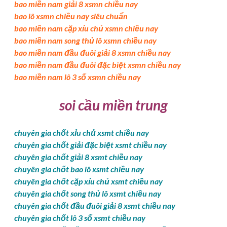
bao miền nam giải 8 xsmn chiều nay
bao lô xsmn chiều nay siêu chuẩn
bao miền nam cặp xỉu chủ xsmn chiều nay
bao miền nam song thủ lô xsmn chiều nay
bao miền nam đầu đuôi giải 8 xsmn chiều nay
bao miền nam đầu đuôi đặc biệt xsmn chiều nay
bao miền nam lô 3 số xsmn chiều nay
soi cầu miền trung
chuyên gia chốt xỉu chủ xsmt chiều nay
chuyên gia chốt giải đặc biệt xsmt chiều nay
chuyên gia chốt giải 8 xsmt chiều nay
chuyên gia chốt bao lô xsmt chiều nay
chuyên gia chốt cặp xỉu chủ xsmt chiều nay
chuyên gia chốt song thủ lô xsmt chiều nay
chuyên gia chốt đầu đuôi giải 8 xsmt chiều nay
chuyên gia chốt lô 3 số xsmt chiều nay