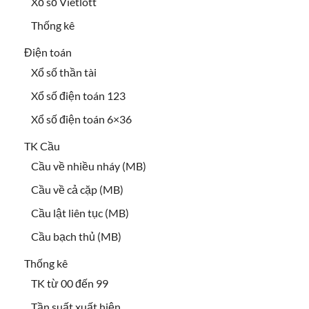
Xổ số Vietlott
Thống kê
Điện toán
Xổ số thần tài
Xổ số điện toán 123
Xổ số điện toán 6×36
TK Cầu
Cầu về nhiều nháy (MB)
Cầu về cả cặp (MB)
Cầu lật liên tục (MB)
Cầu bạch thủ (MB)
Thống kê
TK từ 00 đến 99
Tần suất xuất hiện