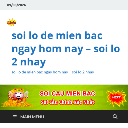
09/08/2026
soi lo de mien bac
ngay hom nay – soi lo
2 nhay
soi lo de mien bac ngay hom nay – soi lo 2 nhay
MAIN MENU