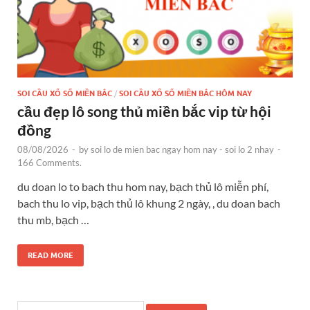
SOI CẦU XỔ SỐ MIỀN BẮC
/
SOI CẦU XỔ SỐ MIỀN BẮC HÔM NAY
cầu đẹp lô song thủ miền bắc vip từ hội
đồng
08/08/2026
-
by
soi lo de mien bac ngay hom nay - soi lo 2 nhay
-
166 Comments.
du doan lo to bach thu hom nay, bạch thủ lô miễn phí,
bach thu lo vip, bạch thủ lô khung 2 ngày, , du doan bach
thu mb, bạch …
READ MORE