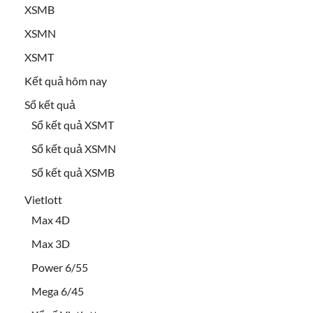
XSMB
XSMN
XSMT
Kết quả hôm nay
Sổ kết quả
Sổ kết quả XSMT
Sổ kết quả XSMN
Sổ kết quả XSMB
Vietlott
Max 4D
Max 3D
Power 6/55
Mega 6/45