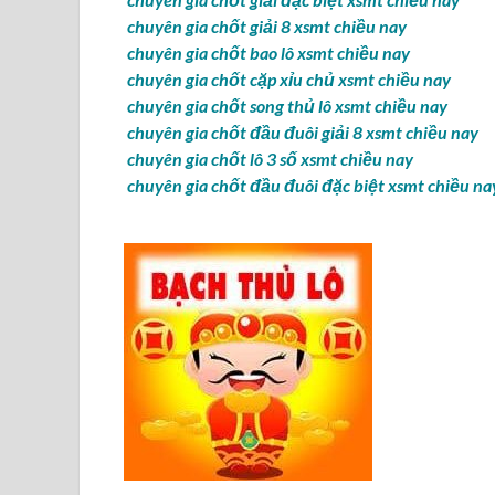
chuyên gia chốt giải 8 xsmt chiều nay
chuyên gia chốt bao lô xsmt chiều nay
chuyên gia chốt cặp xỉu chủ xsmt chiều nay
chuyên gia chốt song thủ lô xsmt chiều nay
chuyên gia chốt đầu đuôi giải 8 xsmt chiều nay
chuyên gia chốt lô 3 số xsmt chiều nay
chuyên gia chốt đầu đuôi đặc biệt xsmt chiều na