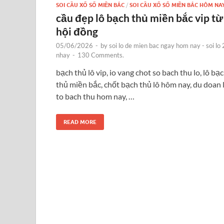
SOI CẦU XỔ SỐ MIỀN BẮC
/
SOI CẦU XỔ SỐ MIỀN BẮC HÔM NA
cầu đẹp lô bạch thủ miền bắc vip từ
hội đồng
05/06/2026
-
by
soi lo de mien bac ngay hom nay - soi lo 
nhay
-
130 Comments.
bạch thủ lô vip, io vang chot so bach thu lo, lô bạ
thủ miền bắc, chốt bạch thủ lô hôm nay, du doan 
to bach thu hom nay, …
READ MORE