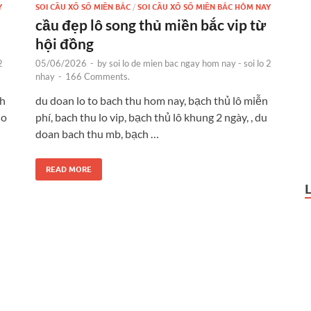
Y
SOI CẦU XỔ SỐ MIỀN BẮC
/
SOI CẦU XỔ SỐ MIỀN BẮC HÔM NAY
cầu đẹp lô song thủ miền bắc vip từ
hội đồng
2
05/06/2026
-
by
soi lo de mien bac ngay hom nay - soi lo 2
nhay
-
166 Comments.
ch
du doan lo to bach thu hom nay, bạch thủ lô miễn
lo
phí, bach thu lo vip, bạch thủ lô khung 2 ngày, , du
doan bach thu mb, bạch …
READ MORE