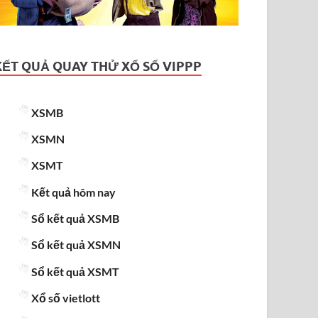
KẾT QUẢ QUAY THỬ XỔ SỐ VIPPP
XSMB
XSMN
XSMT
Kết quả hôm nay
Sổ kết quả XSMB
Sổ kết quả XSMN
Sổ kết quả XSMT
Xổ số vietlott