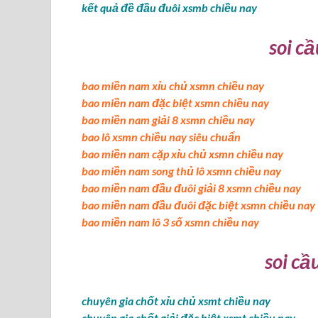
kết quả đề đầu đuôi xsmb chiều nay
soi c
bao miền nam xỉu chủ xsmn chiều nay
bao miền nam đặc biệt xsmn chiều nay
bao miền nam giải 8 xsmn chiều nay
bao lô xsmn chiều nay siêu chuẩn
bao miền nam cặp xỉu chủ xsmn chiều nay
bao miền nam song thủ lô xsmn chiều nay
bao miền nam đầu đuôi giải 8 xsmn chiều nay
bao miền nam đầu đuôi đặc biệt xsmn chiều nay
bao miền nam lô 3 số xsmn chiều nay
soi cầ
chuyên gia chốt xỉu chủ xsmt chiều nay
chuyên gia chốt giải đặc biệt xsmt chiều nay