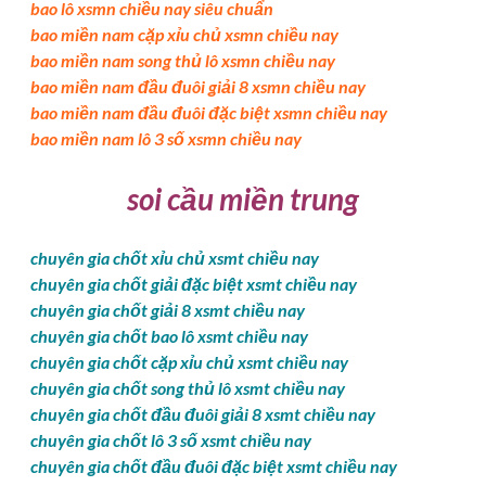
bao lô xsmn chiều nay siêu chuẩn
bao miền nam cặp xỉu chủ xsmn chiều nay
bao miền nam song thủ lô xsmn chiều nay
bao miền nam đầu đuôi giải 8 xsmn chiều nay
bao miền nam đầu đuôi đặc biệt xsmn chiều nay
bao miền nam lô 3 số xsmn chiều nay
soi cầu miền trung
chuyên gia chốt xỉu chủ xsmt chiều nay
chuyên gia chốt giải đặc biệt xsmt chiều nay
chuyên gia chốt giải 8 xsmt chiều nay
chuyên gia chốt bao lô xsmt chiều nay
chuyên gia chốt cặp xỉu chủ xsmt chiều nay
chuyên gia chốt song thủ lô xsmt chiều nay
chuyên gia chốt đầu đuôi giải 8 xsmt chiều nay
chuyên gia chốt lô 3 số xsmt chiều nay
chuyên gia chốt đầu đuôi đặc biệt xsmt chiều nay