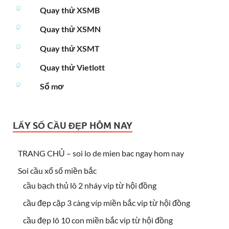
Quay thử XSMB
Quay thử XSMN
Quay thử XSMT
Quay thử Vietlott
Sổ mơ
LẤY SỐ CẦU ĐẸP HÔM NAY
TRANG CHỦ – soi lo de mien bac ngay hom nay
Soi cầu xổ số miền bắc
cầu bạch thủ lô 2 nháy vip từ hội đồng
cầu đẹp cặp 3 càng víp miền bắc vip từ hội đồng
cầu đẹp lô 10 con miền bắc vip từ hội đồng