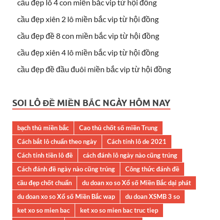
cầu đẹp lô 4 con miền bắc vip từ hội đồng
cầu đẹp xiên 2 lô miền bắc vip từ hội đồng
cầu đẹp đề 8 con miền bắc vip từ hội đồng
cầu đẹp xiên 4 lô miền bắc vip từ hội đồng
cầu đẹp đề đầu đuôi miền bắc vip từ hội đồng
SOI LÔ ĐỀ MIỀN BẮC NGÀY HÔM NAY
bạch thủ miền bắc
Cao thủ chốt số miền Trung
Cách bắt lô chuẩn theo ngày
Cách tính lô de 2021
Cách tính tiền lô đề
cách đánh lô ngày nào cũng trúng
Cách đánh đề ngày nào cũng trúng
Công thức đánh đề
cầu đẹp chốt chuẩn
du doan xo so Xổ số Miền Bắc dại phát
du doan xo so Xổ số Miền Bắc wap
du doan XSMB 3 so
ket xo so mien bac
ket xo so mien bac truc tiep