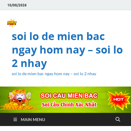
10/08/2026
soi lo de mien bac
ngay hom nay – soi lo
2 nhay
soi lo de mien bac ngay hom nay – soi lo 2 nhay
MAIN MENU