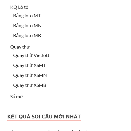
KQ Lô tô
Bảng loto MT
Bảng loto MN
Bảng loto MB
Quay thử
Quay thử Vietlott
Quay thử XSMT
Quay thử XSMN
Quay thử XSMB
Sổ mơ
KẾT QUẢ SOI CẦU MỚI NHẤT