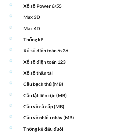
Xổ số Power 6/55
Max 3D
Max 4D
Thống kê
Xổ số điện toán 6x36
Xổ số điện toán 123
Xổ số thần tài
Cầu bạch thủ (MB)
Cầu lật liên tục (MB)
Cầu về cả cặp (MB)
Cầu về nhiều nháy (MB)
Thống kê đầu đuôi