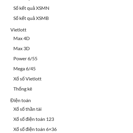
Sổ kết quả XSMN
Sổ kết quả XSMB
Vietlott
Max 4D
Max 3D
Power 6/55
Mega 6/45
Xổ số Vietlott
Thống kê
Điện toán
Xổ số thần tài
Xổ số điện toán 123
Xổ số điện toán 6×36