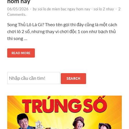
hôm nay
06/05/2026
-
by
soi lo de mien bac ngay hom nay - soi lo 2 nhay
-
2
Comments.
Song Thủ Lô Là Gì? Theo tên gọi thì đây cũng là một cách
chơi lô 2 số, nhưng thay vì chơi độc 1 con như bạch thủ
thì song …
READ MORE
SEARCH