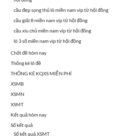
cầu đẹp song thủ lô miền nam vip từ hội đồng
cầu giải 8 miền nam vip từ hội đồng
cầu xíu chủ miền nam vip từ hội đồng
lô 3 số miền nam vip từ hội đồng
Chốt đề hôm nay
Thống kê lô đề
THỐNG KÊ KQXS MIỄN PHÍ
XSMB
XSMN
XSMT
Kết quả hôm nay
Sổ kết quả
Sổ kết quả XSMT