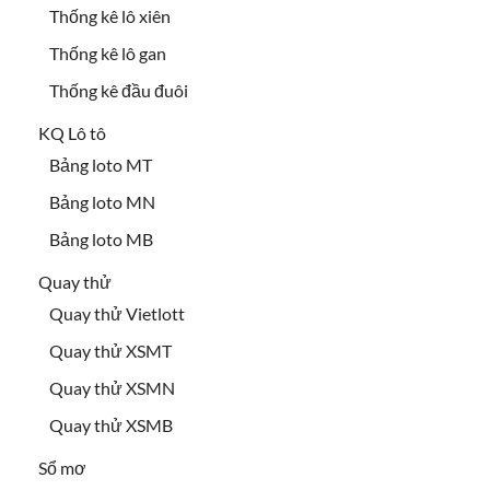
Thống kê lô xiên
Thống kê lô gan
Thống kê đầu đuôi
KQ Lô tô
Bảng loto MT
Bảng loto MN
Bảng loto MB
Quay thử
Quay thử Vietlott
Quay thử XSMT
Quay thử XSMN
Quay thử XSMB
Sổ mơ