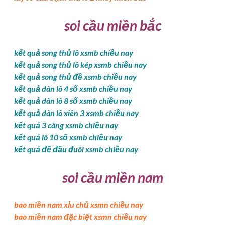
soi cầu miền bắc
kết quả song thủ lô xsmb chiều nay
kết quả song thủ lô kép xsmb chiều nay
kết quả song thủ đề xsmb chiều nay
kết quả dàn lô 4 số xsmb chiều nay
kết quả dàn lô 8 số xsmb chiều nay
kết quả dàn lô xiên 3 xsmb chiều nay
kết quả 3 càng xsmb chiều nay
kết quả lô 10 số xsmb chiều nay
kết quả đề đầu đuôi xsmb chiều nay
soi cầu miền nam
bao miền nam xỉu chủ xsmn chiều nay
bao miền nam đặc biệt xsmn chiều nay