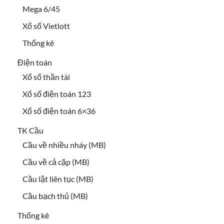
Mega 6/45
Xổ số Vietlott
Thống kê
Điện toán
Xổ số thần tài
Xổ số điện toán 123
Xổ số điện toán 6×36
TK Cầu
Cầu về nhiều nháy (MB)
Cầu về cả cặp (MB)
Cầu lật liên tục (MB)
Cầu bạch thủ (MB)
Thống kê