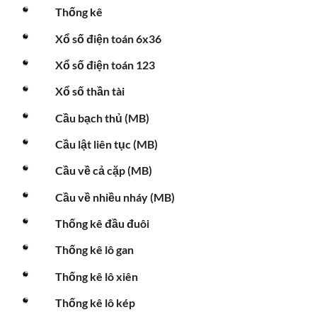
Thống kê
Xổ số điện toán 6x36
Xổ số điện toán 123
Xổ số thần tài
Cầu bạch thủ (MB)
Cầu lật liên tục (MB)
Cầu về cả cặp (MB)
Cầu về nhiều nháy (MB)
Thống kê đầu đuôi
Thống kê lô gan
Thống kê lô xiên
Thống kê lô kép