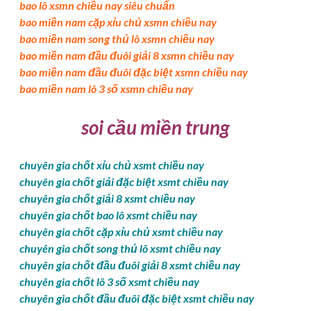
bao lô xsmn chiều nay siêu chuẩn
bao miền nam cặp xỉu chủ xsmn chiều nay
bao miền nam song thủ lô xsmn chiều nay
bao miền nam đầu đuôi giải 8 xsmn chiều nay
bao miền nam đầu đuôi đặc biệt xsmn chiều nay
bao miền nam lô 3 số xsmn chiều nay
soi cầu miền trung
chuyên gia chốt xỉu chủ xsmt chiều nay
chuyên gia chốt giải đặc biệt xsmt chiều nay
chuyên gia chốt giải 8 xsmt chiều nay
chuyên gia chốt bao lô xsmt chiều nay
chuyên gia chốt cặp xỉu chủ xsmt chiều nay
chuyên gia chốt song thủ lô xsmt chiều nay
chuyên gia chốt đầu đuôi giải 8 xsmt chiều nay
chuyên gia chốt lô 3 số xsmt chiều nay
chuyên gia chốt đầu đuôi đặc biệt xsmt chiều nay