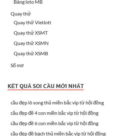
Bảng loto MB
Quay thử
Quay thử Vietlott
Quay thử XSMT
Quay thử XSMN
Quay thử XSMB
Sổ mơ
KẾT QUẢ SOI CẦU MỚI NHẤT
cầu đẹp lô song thủ miền bắc vip từ hội đồng
cầu đẹp đề 4 con miền bắc vip từ hội đồng
cầu đẹp đề 6 con miền bắc vip từ hội đồng
cầu đẹp đề bạch thủ miền bắc vip từ hội đồng