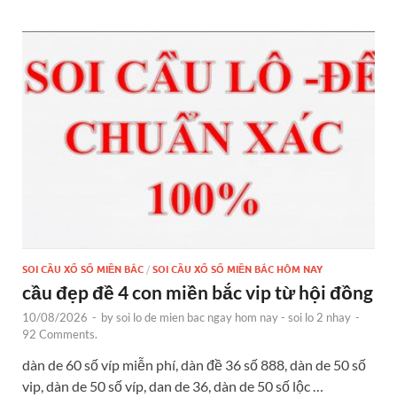
SOI CẦU XỔ SỐ MIỀN BẮC
/
SOI CẦU XỔ SỐ MIỀN BẮC HÔM NAY
cầu đẹp đề 4 con miền bắc vip từ hội đồng
10/08/2026
-
by
soi lo de mien bac ngay hom nay - soi lo 2 nhay
-
92 Comments.
dàn de 60 số víp miễn phí, dàn đề 36 số 888, dàn de 50 số
vip, dàn de 50 số víp, dan de 36, dàn de 50 số lộc …