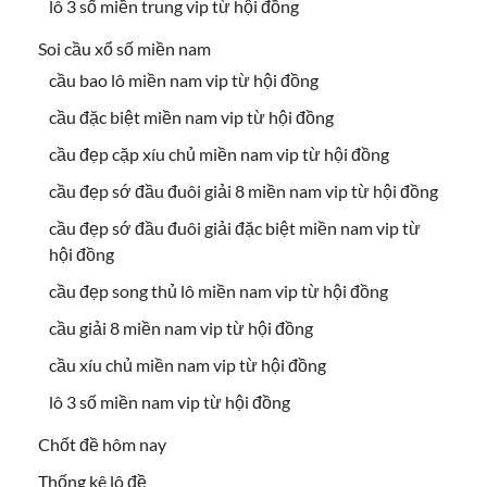
lô 3 số miền trung vip từ hội đồng
Soi cầu xổ số miền nam
cầu bao lô miền nam vip từ hội đồng
cầu đặc biệt miền nam vip từ hội đồng
cầu đẹp cặp xíu chủ miền nam vip từ hội đồng
cầu đẹp sớ đầu đuôi giải 8 miền nam vip từ hội đồng
cầu đẹp sớ đầu đuôi giải đặc biệt miền nam vip từ
hội đồng
cầu đẹp song thủ lô miền nam vip từ hội đồng
cầu giải 8 miền nam vip từ hội đồng
cầu xíu chủ miền nam vip từ hội đồng
lô 3 số miền nam vip từ hội đồng
Chốt đề hôm nay
Thống kê lô đề