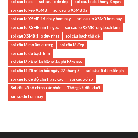
soi cau lo de
soi cau lo de dep
soi cau lo de khung 3 ngay
soi cau lo kep XSMB
soi cau lo XSMB 3s
soi cau lo XSMB 16 nhay hom nay
soi cau lo XSMB hom nay
soi cau lo XSMB minh ngoc
soi cau lo XSMB rong bach kim
soi cau XSMB 1 lo duy nhat
soi cầu bạch thủ đề
soi cầu lô mn âm dương
soi cầu lô đẹp
soi cầu lô đề bạch kim
soi cầu lô đề miền bắc miễn phí hôm nay
soi cầu lô đề miền bắc ngày 27 tháng 5
soi cầu lô đề miễn phí
soi cầu lô đề độ chính xác cao
soi cầu xổ số
Soi cầu xổ số chính xác nhất
Thống kê đầu đuôi
xin số đề hôm nay