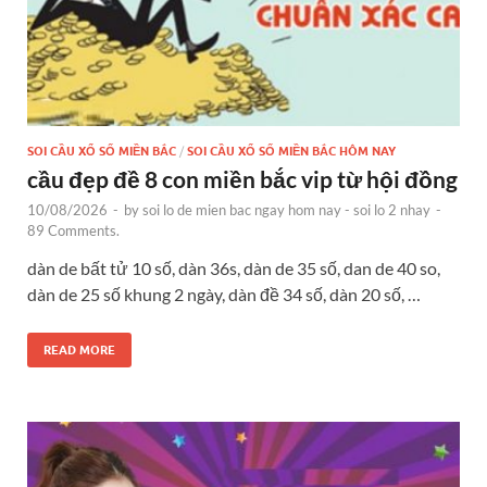
SOI CẦU XỔ SỐ MIỀN BẮC
/
SOI CẦU XỔ SỐ MIỀN BẮC HÔM NAY
cầu đẹp đề 8 con miền bắc vip từ hội đồng
10/08/2026
-
by
soi lo de mien bac ngay hom nay - soi lo 2 nhay
-
89 Comments.
dàn de bất tử 10 số, dàn 36s, dàn de 35 số, dan de 40 so,
dàn de 25 số khung 2 ngày, dàn đề 34 số, dàn 20 số, …
READ MORE