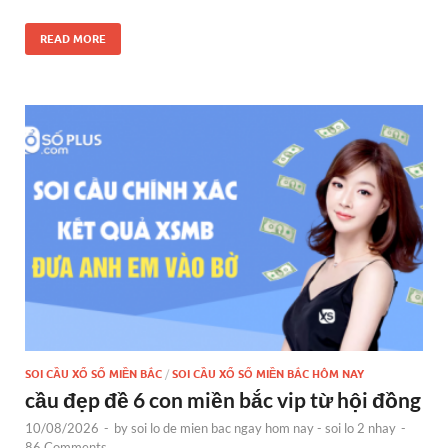
READ MORE
SOI CẦU XỔ SỐ MIỀN BẮC
/
SOI CẦU XỔ SỐ MIỀN BẮC HÔM NAY
cầu đẹp đề 6 con miền bắc vip từ hội đồng
10/08/2026
-
by
soi lo de mien bac ngay hom nay - soi lo 2 nhay
-
86 Comments.