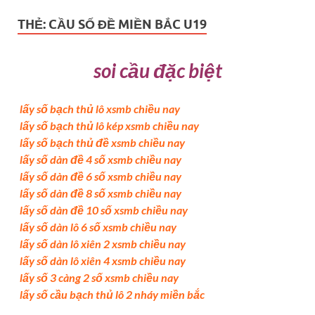
THẺ:
CẦU SỐ ĐỀ MIỀN BẮC U19
soi cầu đặc biệt
lấy số bạch thủ lô xsmb chiều nay
lấy số bạch thủ lô kép xsmb chiều nay
lấy số bạch thủ đề xsmb chiều nay
lấy số dàn đề 4 số xsmb chiều nay
lấy số dàn đề 6 số xsmb chiều nay
lấy số dàn đề 8 số xsmb chiều nay
lấy số dàn đề 10 số xsmb chiều nay
lấy số dàn lô 6 số xsmb chiều nay
lấy số dàn lô xiên 2 xsmb chiều nay
lấy số dàn lô xiên 4 xsmb chiều nay
lấy số 3 càng 2 số xsmb chiều nay
lấy số cầu bạch thủ lô 2 nháy miền bắc