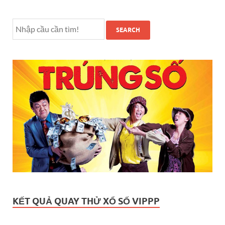
SEARCH
KẾT QUẢ QUAY THỬ XỔ SỐ VIPPP