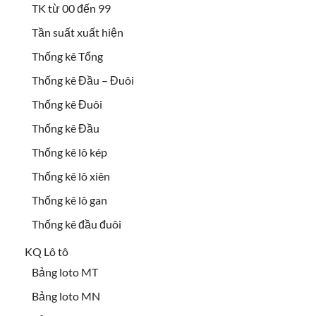
TK từ 00 đến 99
Tần suất xuất hiện
Thống kê Tổng
Thống kê Đầu – Đuôi
Thống kê Đuôi
Thống kê Đầu
Thống kê lô kép
Thống kê lô xiên
Thống kê lô gan
Thống kê đầu đuôi
KQ Lô tô
Bảng loto MT
Bảng loto MN