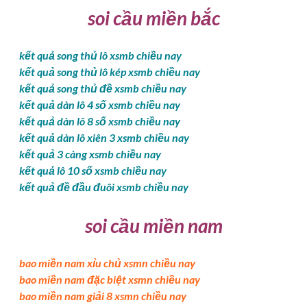
soi cầu miền bắc
kết quả song thủ lô xsmb chiều nay
kết quả song thủ lô kép xsmb chiều nay
kết quả song thủ đề xsmb chiều nay
kết quả dàn lô 4 số xsmb chiều nay
kết quả dàn lô 8 số xsmb chiều nay
kết quả dàn lô xiên 3 xsmb chiều nay
kết quả 3 càng xsmb chiều nay
kết quả lô 10 số xsmb chiều nay
kết quả đề đầu đuôi xsmb chiều nay
soi cầu miền nam
bao miền nam xỉu chủ xsmn chiều nay
bao miền nam đặc biệt xsmn chiều nay
bao miền nam giải 8 xsmn chiều nay