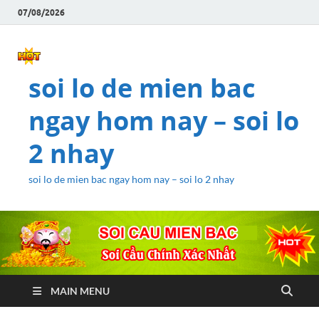
07/08/2026
soi lo de mien bac
ngay hom nay – soi lo
2 nhay
soi lo de mien bac ngay hom nay – soi lo 2 nhay
MAIN MENU