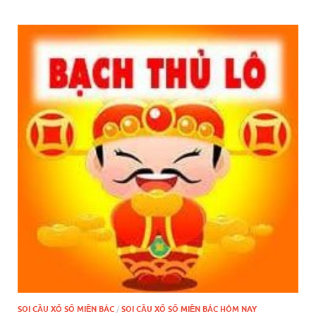
SOI CẦU XỔ SỐ MIỀN BẮC
/
SOI CẦU XỔ SỐ MIỀN BẮC HÔM NAY