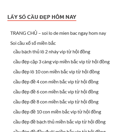
LẤY SỐ CẦU ĐẸP HÔM NAY
TRANG CHỦ – soi lo de mien bac ngay hom nay
Soi cầu xổ số miền bắc
cầu bạch thủ lô 2 nháy vip từ hội đồng
cầu đẹp cặp 3 càng víp miền bắc vip từ hội đồng
cầu đẹp lô 10 con miền bắc vip từ hội đồng
cầu đẹp đề 4 con miền bắc vip từ hội đồng
cầu đẹp đề 6 con miền bắc vip từ hội đồng
cầu đẹp đề 8 con miền bắc vip từ hội đồng
cầu đẹp đề 10 con miền bắc vip từ hội đồng
cầu đẹp đề bạch thủ miền bắc vip từ hội đồng
cầu đẹp đề đầu đuôi miền bắc vip từ hội đồng