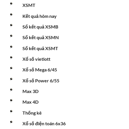
XSMT
Kết quả hôm nay
Sổ kết quả XSMB
Sổ kết quả XSMN
Sổ kết quả XSMT
Xổ số vietlott
Xổ số Mega 6/45
Xổ số Power 6/55
Max 3D
Max 4D
Thống kê
Xổ số điện toán 6x36