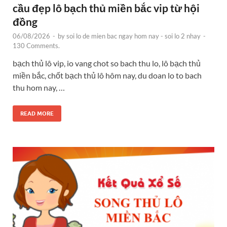
cầu đẹp lô bạch thủ miền bắc vip từ hội
đồng
06/08/2026
-
by
soi lo de mien bac ngay hom nay - soi lo 2 nhay
-
130 Comments.
bạch thủ lô vip, io vang chot so bach thu lo, lô bạch thủ
miền bắc, chốt bạch thủ lô hôm nay, du doan lo to bach
thu hom nay, …
READ MORE