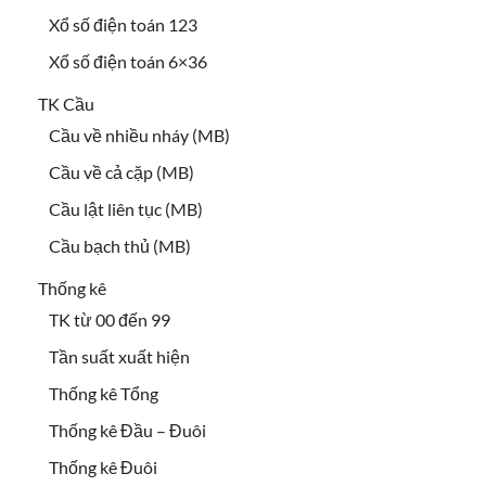
Xổ số điện toán 123
Xổ số điện toán 6×36
TK Cầu
Cầu về nhiều nháy (MB)
Cầu về cả cặp (MB)
Cầu lật liên tục (MB)
Cầu bạch thủ (MB)
Thống kê
TK từ 00 đến 99
Tần suất xuất hiện
Thống kê Tổng
Thống kê Đầu – Đuôi
Thống kê Đuôi