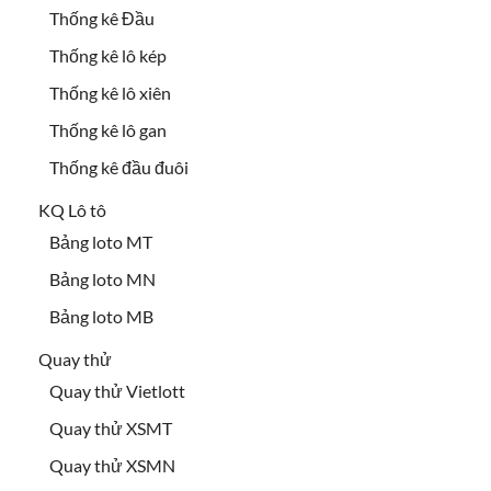
Thống kê Đầu
Thống kê lô kép
Thống kê lô xiên
Thống kê lô gan
Thống kê đầu đuôi
KQ Lô tô
Bảng loto MT
Bảng loto MN
Bảng loto MB
Quay thử
Quay thử Vietlott
Quay thử XSMT
Quay thử XSMN