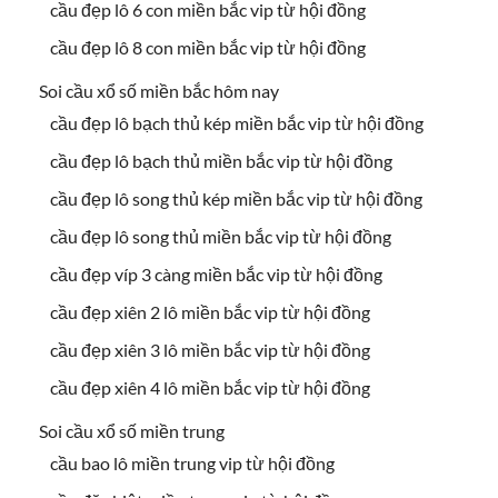
cầu đẹp lô 6 con miền bắc vip từ hội đồng
cầu đẹp lô 8 con miền bắc vip từ hội đồng
Soi cầu xổ số miền bắc hôm nay
cầu đẹp lô bạch thủ kép miền bắc vip từ hội đồng
cầu đẹp lô bạch thủ miền bắc vip từ hội đồng
cầu đẹp lô song thủ kép miền bắc vip từ hội đồng
cầu đẹp lô song thủ miền bắc vip từ hội đồng
cầu đẹp víp 3 càng miền bắc vip từ hội đồng
cầu đẹp xiên 2 lô miền bắc vip từ hội đồng
cầu đẹp xiên 3 lô miền bắc vip từ hội đồng
cầu đẹp xiên 4 lô miền bắc vip từ hội đồng
Soi cầu xổ số miền trung
cầu bao lô miền trung vip từ hội đồng