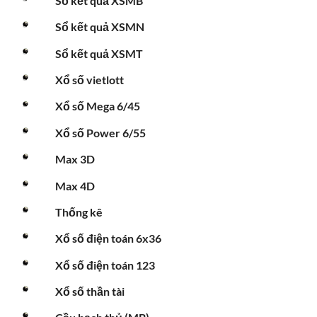
Sổ kết quả XSMB
Sổ kết quả XSMN
Sổ kết quả XSMT
Xổ số vietlott
Xổ số Mega 6/45
Xổ số Power 6/55
Max 3D
Max 4D
Thống kê
Xổ số điện toán 6x36
Xổ số điện toán 123
Xổ số thần tài