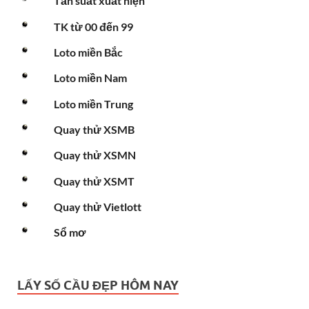
Tần suất xuất hiện
TK từ 00 đến 99
Loto miền Bắc
Loto miền Nam
Loto miền Trung
Quay thử XSMB
Quay thử XSMN
Quay thử XSMT
Quay thử Vietlott
Sổ mơ
LẤY SỐ CẦU ĐẸP HÔM NAY