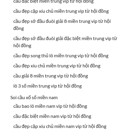
cầu đặc biệt miền trung vip từ hội đồng
cầu đẹp cặp xíu chủ miền trung vip từ hội đồng
cầu đẹp sớ đầu đuôi giải 8 miền trung vip từ hội
đồng
cầu đẹp sớ đầu đuôi giải đặc biệt miền trung vip từ
hội đồng
cầu đẹp song thủ lô miền trung vip từ hội đồng
cầu đẹp xíu chủ miền trung vip từ hội đồng
cầu giải 8 miền trung vip từ hội đồng
lô 3 số miền trung vip từ hội đồng
Soi cầu xổ số miền nam
cầu bao lô miền nam vip từ hội đồng
cầu đặc biệt miền nam vip từ hội đồng
cầu đẹp cặp xíu chủ miền nam vip từ hội đồng