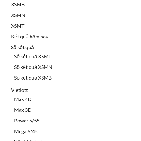
XSMB
XSMN
XSMT
Kết quả hôm nay
Sổ kết quả
Sổ kết quả XSMT
Sổ kết quả XSMN
Sổ kết quả XSMB
Vietlott
Max 4D
Max 3D
Power 6/55
Mega 6/45