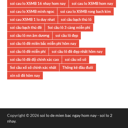
soi cau lo XSMB 16 nhay hom nay
soi cau lo XSMB hom nay
soi cau lo XSMB minh ngoc
soi cau lo XSMB rong bach kim
soi cau XSMB 1 lo duy nhat
soi cầu bạch thủ lô
soi cầu bạch thủ đề
Soi cầu lô 3 càng miễn phí
soi cầu lô mn âm dương
soi cầu lô đẹp
soi cầu lô đề miền bắc miễn phí hôm nay
soi cầu lô đề miễn phí
soi cầu lô đề đẹp nhất hôm nay
soi cầu lô đề độ chính xác cao
soi cầu xổ số
Soi cầu xổ số chính xác nhất
Thống kê đầu đuôi
xin số đề hôm nay
Copyright © 2026
soi lo de mien bac ngay hom nay - soi lo 2
nhay
.