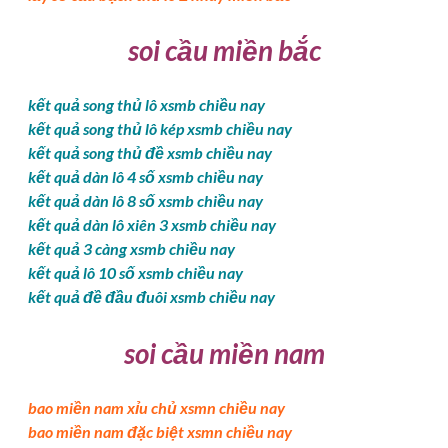
soi cầu miền bắc
kết quả song thủ lô xsmb chiều nay
kết quả song thủ lô kép xsmb chiều nay
kết quả song thủ đề xsmb chiều nay
kết quả dàn lô 4 số xsmb chiều nay
kết quả dàn lô 8 số xsmb chiều nay
kết quả dàn lô xiên 3 xsmb chiều nay
kết quả 3 càng xsmb chiều nay
kết quả lô 10 số xsmb chiều nay
kết quả đề đầu đuôi xsmb chiều nay
soi cầu miền nam
bao miền nam xỉu chủ xsmn chiều nay
bao miền nam đặc biệt xsmn chiều nay