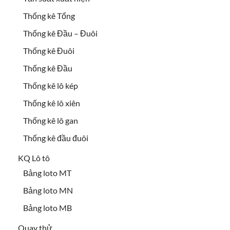
Thống kê Tổng
Thống kê Đầu – Đuôi
Thống kê Đuôi
Thống kê Đầu
Thống kê lô kép
Thống kê lô xiên
Thống kê lô gan
Thống kê đầu đuôi
KQ Lô tô
Bảng loto MT
Bảng loto MN
Bảng loto MB
Quay thử