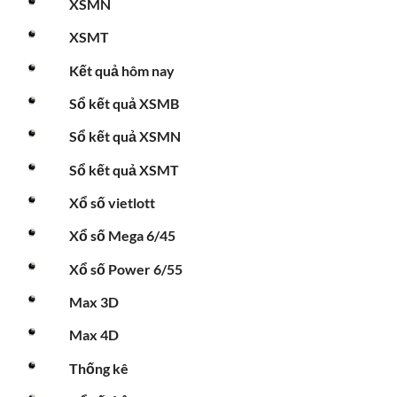
XSMN
XSMT
Kết quả hôm nay
Sổ kết quả XSMB
Sổ kết quả XSMN
Sổ kết quả XSMT
Xổ số vietlott
Xổ số Mega 6/45
Xổ số Power 6/55
Max 3D
Max 4D
Thống kê