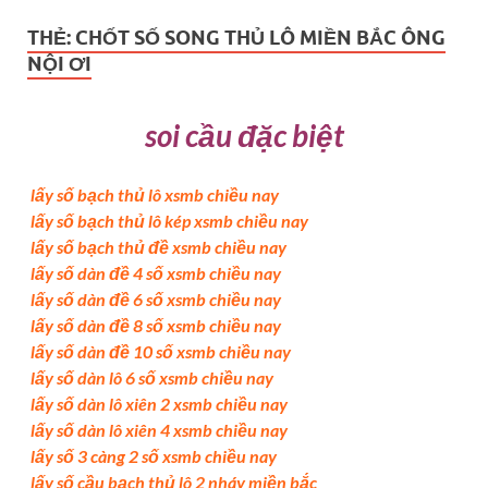
THẺ:
CHỐT SỐ SONG THỦ LÔ MIỀN BẮC ÔNG
NỘI ƠI
soi cầu đặc biệt
lấy số bạch thủ lô xsmb chiều nay
lấy số bạch thủ lô kép xsmb chiều nay
lấy số bạch thủ đề xsmb chiều nay
lấy số dàn đề 4 số xsmb chiều nay
lấy số dàn đề 6 số xsmb chiều nay
lấy số dàn đề 8 số xsmb chiều nay
lấy số dàn đề 10 số xsmb chiều nay
lấy số dàn lô 6 số xsmb chiều nay
lấy số dàn lô xiên 2 xsmb chiều nay
lấy số dàn lô xiên 4 xsmb chiều nay
lấy số 3 càng 2 số xsmb chiều nay
lấy số cầu bạch thủ lô 2 nháy miền bắc