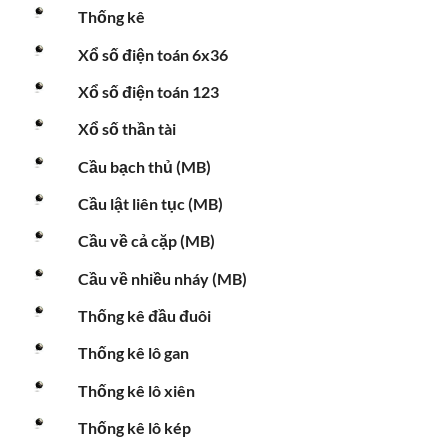
Thống kê
Xổ số điện toán 6x36
Xổ số điện toán 123
Xổ số thần tài
Cầu bạch thủ (MB)
Cầu lật liên tục (MB)
Cầu về cả cặp (MB)
Cầu về nhiều nháy (MB)
Thống kê đầu đuôi
Thống kê lô gan
Thống kê lô xiên
Thống kê lô kép