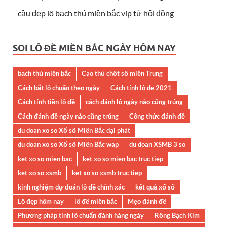
cầu đẹp lô bạch thủ miền bắc vip từ hội đồng
SOI LÔ ĐỀ MIỀN BẮC NGÀY HÔM NAY
bạch thủ miền bắc
Cao thủ chốt số miền Trung
Cách bắt lô chuẩn theo ngày
Cách tính lô de 2021
Cách tính tiền lô đề
cách đánh lô ngày nào cũng trúng
Cách đánh đề ngày nào cũng trúng
Công thức đánh đề
du doan xo so Xổ số Miền Bắc dại phát
du doan xo so Xổ số Miền Bắc wap
du doan XSMB 3 so
ket xo so mien bac
ket xo so mien bac truc tiep
ket xo so xsmb
ket xo so xsmb truc tiep
kinh nghiệm dự đoán lô đề chính xác
kết quả xổ số
Lô đẹp hôm nay
lô đề miền bắc
Mẹo đánh đề
Phương pháp tính lô chuẩn đánh hàng ngày
Rồng Bạch Kim