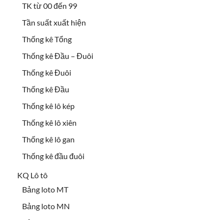
TK từ 00 đến 99
Tần suất xuất hiện
Thống kê Tổng
Thống kê Đầu – Đuôi
Thống kê Đuôi
Thống kê Đầu
Thống kê lô kép
Thống kê lô xiên
Thống kê lô gan
Thống kê đầu đuôi
KQ Lô tô
Bảng loto MT
Bảng loto MN