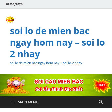
09/08/2026
soi lo de mien bac
ngay hom nay – soi lo
2 nhay
soi lo de mien bac ngay hom nay – soi lo 2 nhay
MAIN MENU