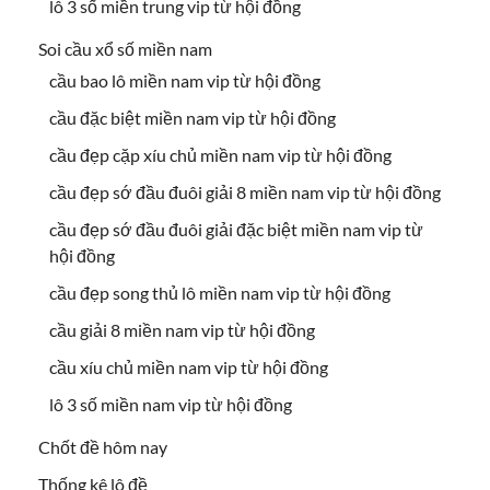
lô 3 số miền trung vip từ hội đồng
Soi cầu xổ số miền nam
cầu bao lô miền nam vip từ hội đồng
cầu đặc biệt miền nam vip từ hội đồng
cầu đẹp cặp xíu chủ miền nam vip từ hội đồng
cầu đẹp sớ đầu đuôi giải 8 miền nam vip từ hội đồng
cầu đẹp sớ đầu đuôi giải đặc biệt miền nam vip từ
hội đồng
cầu đẹp song thủ lô miền nam vip từ hội đồng
cầu giải 8 miền nam vip từ hội đồng
cầu xíu chủ miền nam vip từ hội đồng
lô 3 số miền nam vip từ hội đồng
Chốt đề hôm nay
Thống kê lô đề