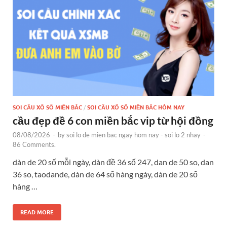
SOI CẦU XỔ SỐ MIỀN BẮC
/
SOI CẦU XỔ SỐ MIỀN BẮC HÔM NAY
cầu đẹp đề 6 con miền bắc vip từ hội đồng
08/08/2026
-
by
soi lo de mien bac ngay hom nay - soi lo 2 nhay
-
86 Comments.
dàn de 20 số mỗi ngày, dàn đề 36 số 247, dan de 50 so, dan
36 so, taodande, dàn de 64 số hàng ngày, dàn de 20 số
hàng …
READ MORE