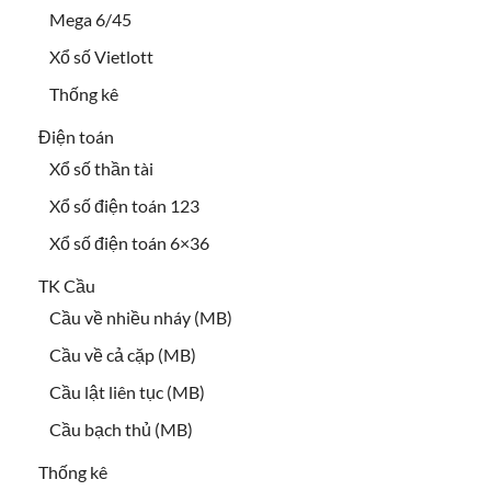
Mega 6/45
Xổ số Vietlott
Thống kê
Điện toán
Xổ số thần tài
Xổ số điện toán 123
Xổ số điện toán 6×36
TK Cầu
Cầu về nhiều nháy (MB)
Cầu về cả cặp (MB)
Cầu lật liên tục (MB)
Cầu bạch thủ (MB)
Thống kê