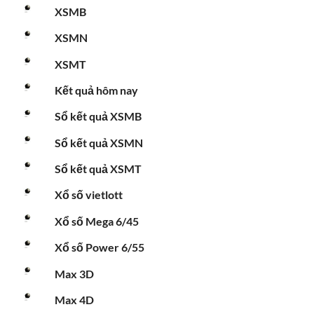
XSMB
XSMN
XSMT
Kết quả hôm nay
Sổ kết quả XSMB
Sổ kết quả XSMN
Sổ kết quả XSMT
Xổ số vietlott
Xổ số Mega 6/45
Xổ số Power 6/55
Max 3D
Max 4D