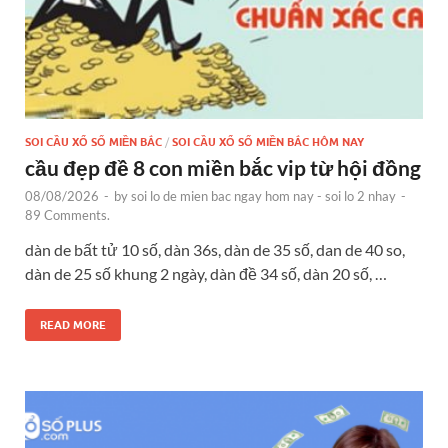
SOI CẦU XỔ SỐ MIỀN BẮC
/
SOI CẦU XỔ SỐ MIỀN BẮC HÔM NAY
cầu đẹp đề 8 con miền bắc vip từ hội đồng
08/08/2026
-
by
soi lo de mien bac ngay hom nay - soi lo 2 nhay
-
89 Comments.
dàn de bất tử 10 số, dàn 36s, dàn de 35 số, dan de 40 so,
dàn de 25 số khung 2 ngày, dàn đề 34 số, dàn 20 số, …
READ MORE