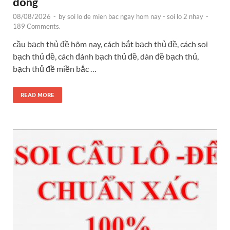
đồng
08/08/2026
-
by
soi lo de mien bac ngay hom nay - soi lo 2 nhay
-
189 Comments.
cầu bạch thủ đề hôm nay, cách bắt bạch thủ đề, cách soi
bạch thủ đề, cách đánh bạch thủ đề, dàn đề bạch thủ,
bạch thủ đề miền bắc …
READ MORE