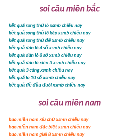
soi cầu miền bắc
kết quả song thủ lô xsmb chiều nay
kết quả song thủ lô kép xsmb chiều nay
kết quả song thủ đề xsmb chiều nay
kết quả dàn lô 4 số xsmb chiều nay
kết quả dàn lô 8 số xsmb chiều nay
kết quả dàn lô xiên 3 xsmb chiều nay
kết quả 3 càng xsmb chiều nay
kết quả lô 10 số xsmb chiều nay
kết quả đề đầu đuôi xsmb chiều nay
soi cầu miền nam
bao miền nam xỉu chủ xsmn chiều nay
bao miền nam đặc biệt xsmn chiều nay
bao miền nam giải 8 xsmn chiều nay