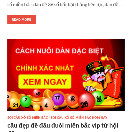
số miền bắc, dàn đề 36 số bất bại thắng liên tục, dan đề …
READ MORE
SOI CẦU XỔ SỐ MIỀN BẮC
/
SOI CẦU XỔ SỐ MIỀN BẮC HÔM NAY
cầu đẹp đề đầu đuôi miền bắc vip từ hội