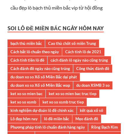
cầu đẹp lô bạch thủ miền bắc vip từ hội đồng
SOI LÔ ĐỀ MIỀN BẮC NGÀY HÔM NAY
bạch thủ miền bắc
Cao thủ chốt số miền Trung
Cách bắt lô chuẩn theo ngày
Cách tính lô de 2021
Cách tính tiền lô đề
cách đánh lô ngày nào cũng trúng
Cách đánh đề ngày nào cũng trúng
Công thức đánh đề
du doan xo so Xổ số Miền Bắc dại phát
du doan xo so Xổ số Miền Bắc wap
du doan XSMB 3 so
ket xo so mien bac
ket xo so mien bac truc tiep
ket xo so xsmb
ket xo so xsmb truc tiep
kinh nghiệm dự đoán lô đề chính xác
kết quả xổ số
Lô đẹp hôm nay
lô đề miền bắc
Mẹo đánh đề
Phương pháp tính lô chuẩn đánh hàng ngày
Rồng Bạch Kim