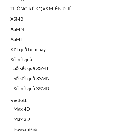
THỐNG KÊ KQXS MIỄN PHÍ
XSMB
XSMN
XSMT
Kết quả hôm nay
Sổ kết quả
Sổ kết quả XSMT
Sổ kết quả XSMN
Sổ kết quả XSMB
Vietlott
Max 4D
Max 3D
Power 6/55