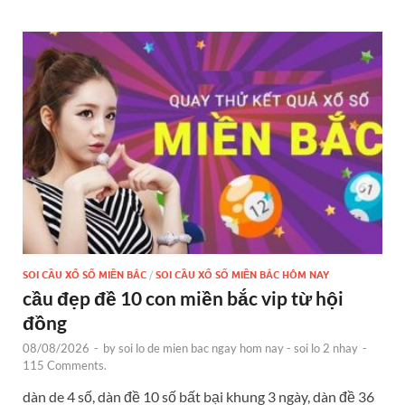
SOI CẦU XỔ SỐ MIỀN BẮC
/
SOI CẦU XỔ SỐ MIỀN BẮC HÔM NAY
cầu đẹp đề 10 con miền bắc vip từ hội
đồng
08/08/2026
-
by
soi lo de mien bac ngay hom nay - soi lo 2 nhay
-
115 Comments.
dàn de 4 số, dàn đề 10 số bất bại khung 3 ngày, dàn đề 36