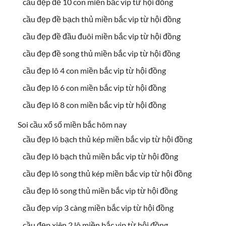
cầu đẹp đề 10 con miền bắc vip từ hội đồng
cầu đẹp đề bạch thủ miền bắc vip từ hội đồng
cầu đẹp đề đầu đuôi miền bắc vip từ hội đồng
cầu đẹp đề song thủ miền bắc vip từ hội đồng
cầu đẹp lô 4 con miền bắc vip từ hội đồng
cầu đẹp lô 6 con miền bắc vip từ hội đồng
cầu đẹp lô 8 con miền bắc vip từ hội đồng
Soi cầu xổ số miền bắc hôm nay
cầu đẹp lô bạch thủ kép miền bắc vip từ hội đồng
cầu đẹp lô bạch thủ miền bắc vip từ hội đồng
cầu đẹp lô song thủ kép miền bắc vip từ hội đồng
cầu đẹp lô song thủ miền bắc vip từ hội đồng
cầu đẹp víp 3 càng miền bắc vip từ hội đồng
cầu đẹp xiên 2 lô miền bắc vip từ hội đồng