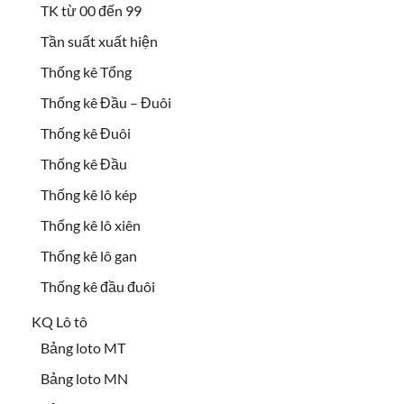
TK từ 00 đến 99
Tần suất xuất hiện
Thống kê Tổng
Thống kê Đầu – Đuôi
Thống kê Đuôi
Thống kê Đầu
Thống kê lô kép
Thống kê lô xiên
Thống kê lô gan
Thống kê đầu đuôi
KQ Lô tô
Bảng loto MT
Bảng loto MN