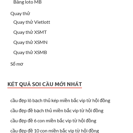
Bảng loto MB
Quay thử
Quay thử Vietlott
Quay thử XSMT
Quay thử XSMN
Quay thử XSMB
Sổ mơ
KẾT QUẢ SOI CẦU MỚI NHẤT
cầu đẹp lô bạch thủ kép miền bắc vip từ hội đồng
cầu đẹp đề bạch thủ miền bắc vip từ hội đồng
cầu đẹp đề 6 con miền bắc vip từ hội đồng
cầu đẹp đề 10 con miền bắc vip từ hội đồng