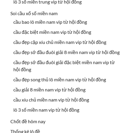
lô 3 số miền trung vip từ hội đồng
Soi cầu xổ số miền nam
cầu bao lô miền nam vip từ hội đồng
cầu đặc biệt miền nam vip từ hội đồng
cầu đẹp cặp xíu chủ miền nam vip từ hội đồng
cầu đẹp sớ đầu đuôi giải 8 miền nam vip từ hội đồng
cầu đẹp sớ đầu đuôi giải đặc biệt miền nam vip từ
hội đồng
cầu đẹp song thủ lô miền nam vip từ hội đồng
cầu giải 8 miền nam vip từ hội đồng
cầu xíu chủ miền nam vip từ hội đồng
lô 3 số miền nam vip từ hội đồng
Chốt đề hôm nay
Thống kê lô đề