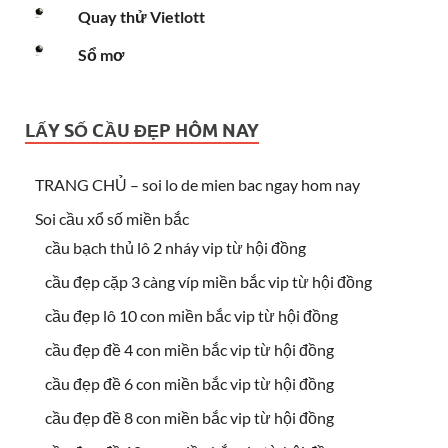
Quay thử Vietlott
Sổ mơ
LẤY SỐ CẦU ĐẸP HÔM NAY
TRANG CHỦ – soi lo de mien bac ngay hom nay
Soi cầu xổ số miền bắc
cầu bạch thủ lô 2 nháy vip từ hội đồng
cầu đẹp cặp 3 càng víp miền bắc vip từ hội đồng
cầu đẹp lô 10 con miền bắc vip từ hội đồng
cầu đẹp đề 4 con miền bắc vip từ hội đồng
cầu đẹp đề 6 con miền bắc vip từ hội đồng
cầu đẹp đề 8 con miền bắc vip từ hội đồng