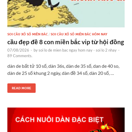
SOI CẦU XỔ SỐ MIỀN BẮC
/
SOI CẦU XỔ SỐ MIỀN BẮC HÔM NAY
cầu đẹp đề 8 con miền bắc vip từ hội đồng
07/08/2026
-
by
soi lo de mien bac ngay hom nay - soi lo 2 nhay
-
89 Comments.
dàn de bất tử 10 số, dàn 36s, dàn de 35 số, dan de 40 so,
dàn de 25 số khung 2 ngày, dàn đề 34 số, dàn 20 số, …
READ MORE