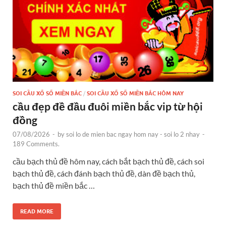
SOI CẦU XỔ SỐ MIỀN BẮC
/
SOI CẦU XỔ SỐ MIỀN BẮC HÔM NAY
cầu đẹp đề đầu đuôi miền bắc vip từ hội
đồng
07/08/2026
-
by
soi lo de mien bac ngay hom nay - soi lo 2 nhay
-
189 Comments.
cầu bạch thủ đề hôm nay, cách bắt bạch thủ đề, cách soi
bạch thủ đề, cách đánh bạch thủ đề, dàn đề bạch thủ,
bạch thủ đề miền bắc …
READ MORE