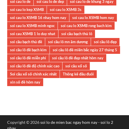
soi cau lo de
soi cau lo de dep
soi cau lo de khung 3 ngay
soi cau lo kep XSMB
soi cau lo XSMB 3s
soi cau lo XSMB 16 nhay hom nay
soi cau lo XSMB hom nay
soi cau lo XSMB minh ngoc
soi cau lo XSMB rong bach kim
soi cau XSMB 1 lo duy nhat
soi cầu bạch thủ lô
soi cầu bạch thủ đề
soi cầu lô mn âm dương
soi cầu lô đẹp
soi cầu lô đề bạch kim
soi cầu lô đề miền bắc ngày 27 tháng 5
soi cầu lô đề miễn phí
soi cầu lô đề đẹp nhất hôm nay
soi cầu lô đề độ chính xác cao
soi cầu xổ số
Soi cầu xổ số chính xác nhất
Thống kê đầu đuôi
xin số đề hôm nay
Copyright © 2026
soi lo de mien bac ngay hom nay - soi lo 2
nhay
.