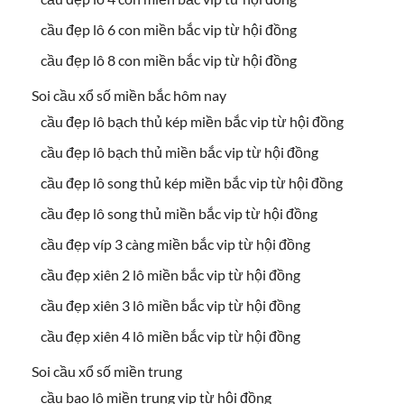
cầu đẹp lô 6 con miền bắc vip từ hội đồng
cầu đẹp lô 8 con miền bắc vip từ hội đồng
Soi cầu xổ số miền bắc hôm nay
cầu đẹp lô bạch thủ kép miền bắc vip từ hội đồng
cầu đẹp lô bạch thủ miền bắc vip từ hội đồng
cầu đẹp lô song thủ kép miền bắc vip từ hội đồng
cầu đẹp lô song thủ miền bắc vip từ hội đồng
cầu đẹp víp 3 càng miền bắc vip từ hội đồng
cầu đẹp xiên 2 lô miền bắc vip từ hội đồng
cầu đẹp xiên 3 lô miền bắc vip từ hội đồng
cầu đẹp xiên 4 lô miền bắc vip từ hội đồng
Soi cầu xổ số miền trung
cầu bao lô miền trung vip từ hội đồng