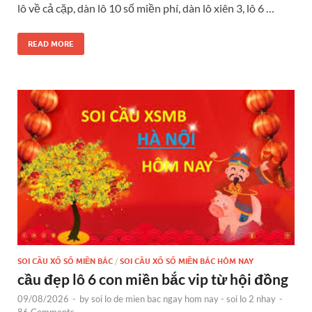
lô về cả cặp, dàn lô 10 số miền phí, dàn lô xiên 3, lô 6 …
READ MORE
SOI CẦU XỔ SỐ MIỀN BẮC
/
SOI CẦU XỔ SỐ MIỀN BẮC HÔM NAY
cầu đẹp lô 6 con miền bắc vip từ hội đồng
09/08/2026
-
by
soi lo de mien bac ngay hom nay - soi lo 2 nhay
-