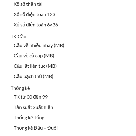
Xổ số thần tài
Xổ số điện toán 123
Xổ số điện toán 6×36
TK Cầu
Cầu về nhiều nháy (MB)
Cầu về cả cặp (MB)
Cầu lật liên tục (MB)
Cầu bạch thủ (MB)
Thống kê
TK từ 00 đến 99
Tần suất xuất hiện
Thống kê Tổng
Thống kê Đầu – Đuôi