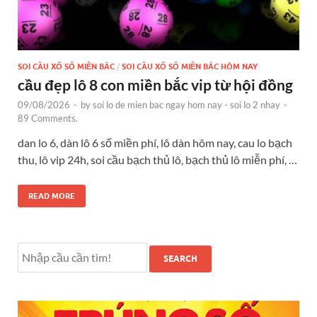
SOI CẦU XỔ SỐ MIỀN BẮC
/
SOI CẦU XỔ SỐ MIỀN BẮC HÔM NAY
cầu đẹp lô 8 con miền bắc vip từ hội đồng
09/08/2026
-
by
soi lo de mien bac ngay hom nay - soi lo 2 nhay
-
89 Comments.
dan lo 6, dàn lô 6 số miền phí, lô dàn hôm nay, cau lo bạch
thu, lô vip 24h, soi cầu bạch thủ lô, bạch thủ lô miễn phí, …
READ MORE
SEARCH