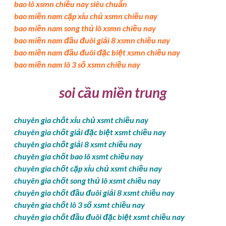
bao lô xsmn chiều nay siêu chuẩn
bao miền nam cặp xỉu chủ xsmn chiều nay
bao miền nam song thủ lô xsmn chiều nay
bao miền nam đầu đuôi giải 8 xsmn chiều nay
bao miền nam đầu đuôi đặc biệt xsmn chiều nay
bao miền nam lô 3 số xsmn chiều nay
soi cầu miền trung
chuyên gia chốt xỉu chủ xsmt chiều nay
chuyên gia chốt giải đặc biệt xsmt chiều nay
chuyên gia chốt giải 8 xsmt chiều nay
chuyên gia chốt bao lô xsmt chiều nay
chuyên gia chốt cặp xỉu chủ xsmt chiều nay
chuyên gia chốt song thủ lô xsmt chiều nay
chuyên gia chốt đầu đuôi giải 8 xsmt chiều nay
chuyên gia chốt lô 3 số xsmt chiều nay
chuyên gia chốt đầu đuôi đặc biệt xsmt chiều nay