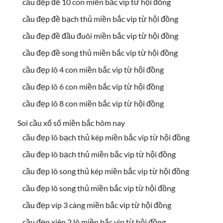
cầu đẹp đề 10 con miền bắc vip từ hội đồng
cầu đẹp đề bạch thủ miền bắc vip từ hội đồng
cầu đẹp đề đầu đuôi miền bắc vip từ hội đồng
cầu đẹp đề song thủ miền bắc vip từ hội đồng
cầu đẹp lô 4 con miền bắc vip từ hội đồng
cầu đẹp lô 6 con miền bắc vip từ hội đồng
cầu đẹp lô 8 con miền bắc vip từ hội đồng
Soi cầu xổ số miền bắc hôm nay
cầu đẹp lô bạch thủ kép miền bắc vip từ hội đồng
cầu đẹp lô bạch thủ miền bắc vip từ hội đồng
cầu đẹp lô song thủ kép miền bắc vip từ hội đồng
cầu đẹp lô song thủ miền bắc vip từ hội đồng
cầu đẹp víp 3 càng miền bắc vip từ hội đồng
cầu đẹp xiên 2 lô miền bắc vip từ hội đồng