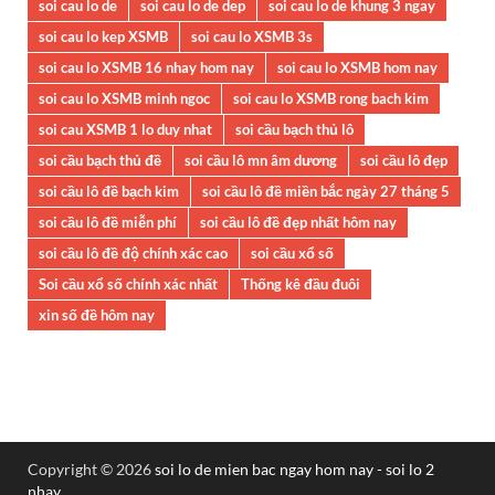
soi cau lo de
soi cau lo de dep
soi cau lo de khung 3 ngay
soi cau lo kep XSMB
soi cau lo XSMB 3s
soi cau lo XSMB 16 nhay hom nay
soi cau lo XSMB hom nay
soi cau lo XSMB minh ngoc
soi cau lo XSMB rong bach kim
soi cau XSMB 1 lo duy nhat
soi cầu bạch thủ lô
soi cầu bạch thủ đề
soi cầu lô mn âm dương
soi cầu lô đẹp
soi cầu lô đề bạch kim
soi cầu lô đề miền bắc ngày 27 tháng 5
soi cầu lô đề miễn phí
soi cầu lô đề đẹp nhất hôm nay
soi cầu lô đề độ chính xác cao
soi cầu xổ số
Soi cầu xổ số chính xác nhất
Thống kê đầu đuôi
xin số đề hôm nay
Copyright © 2026
soi lo de mien bac ngay hom nay - soi lo 2
nhay
.