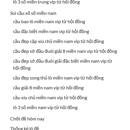
lô 3 số miền trung vip từ hội đồng
Soi cầu xổ số miền nam
cầu bao lô miền nam vip từ hội đồng
cầu đặc biệt miền nam vip từ hội đồng
cầu đẹp cặp xíu chủ miền nam vip từ hội đồng
cầu đẹp sớ đầu đuôi giải 8 miền nam vip từ hội đồng
cầu đẹp sớ đầu đuôi giải đặc biệt miền nam vip từ
hội đồng
cầu đẹp song thủ lô miền nam vip từ hội đồng
cầu giải 8 miền nam vip từ hội đồng
cầu xíu chủ miền nam vip từ hội đồng
lô 3 số miền nam vip từ hội đồng
Chốt đề hôm nay
Thống kê lô đề