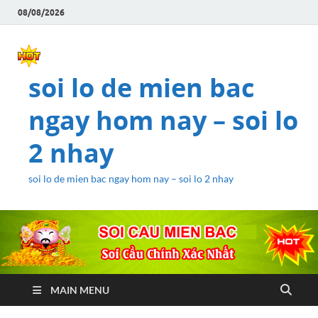
08/08/2026
soi lo de mien bac
ngay hom nay – soi lo
2 nhay
soi lo de mien bac ngay hom nay – soi lo 2 nhay
MAIN MENU