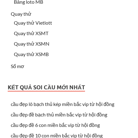
Bảng loto MB
Quay thử
Quay thử Vietlott
Quay thử XSMT
Quay thử XSMN
Quay thử XSMB
Sổ mơ
KẾT QUẢ SOI CẦU MỚI NHẤT
cầu đẹp lô bạch thủ kép miền bắc vip từ hội đồng
cầu đẹp đề bạch thủ miền bắc vip từ hội đồng
cầu đẹp đề 6 con miền bắc vip từ hội đồng
cầu đẹp đề 10 con miền bắc vip từ hội đồng