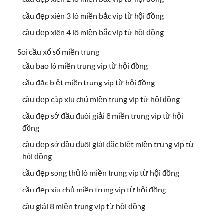
cầu đẹp xiên 3 lô miền bắc vip từ hội đồng
cầu đẹp xiên 4 lô miền bắc vip từ hội đồng
Soi cầu xổ số miền trung
cầu bao lô miền trung vip từ hội đồng
cầu đặc biệt miền trung vip từ hội đồng
cầu đẹp cặp xíu chủ miền trung vip từ hội đồng
cầu đẹp sớ đầu đuôi giải 8 miền trung vip từ hội
đồng
cầu đẹp sớ đầu đuôi giải đặc biệt miền trung vip từ
hội đồng
cầu đẹp song thủ lô miền trung vip từ hội đồng
cầu đẹp xíu chủ miền trung vip từ hội đồng
cầu giải 8 miền trung vip từ hội đồng