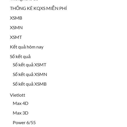
THỐNG KÊ KQXS MIỄN PHÍ
XSMB
XSMN
XSMT
Kết quả hôm nay
Sổ kết quả
Sổ kết quả XSMT
Sổ kết quả XSMN
Sổ kết quả XSMB
Vietlott
Max 4D
Max 3D
Power 6/55