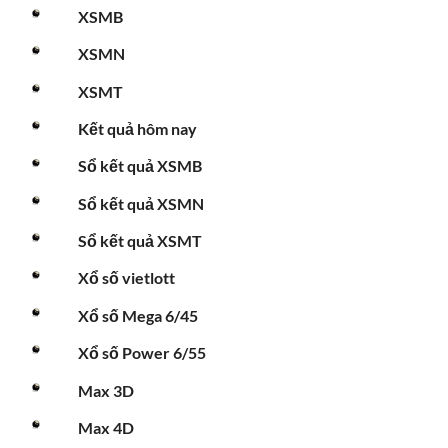
XSMB
XSMN
XSMT
Kết quả hôm nay
Sổ kết quả XSMB
Sổ kết quả XSMN
Sổ kết quả XSMT
Xổ số vietlott
Xổ số Mega 6/45
Xổ số Power 6/55
Max 3D
Max 4D