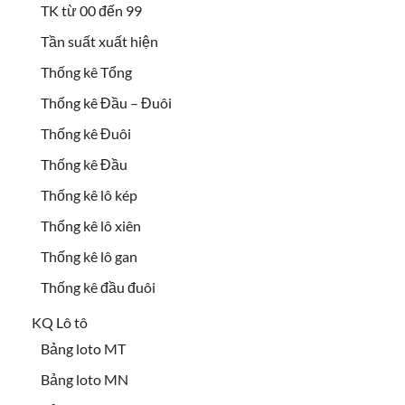
TK từ 00 đến 99
Tần suất xuất hiện
Thống kê Tổng
Thống kê Đầu – Đuôi
Thống kê Đuôi
Thống kê Đầu
Thống kê lô kép
Thống kê lô xiên
Thống kê lô gan
Thống kê đầu đuôi
KQ Lô tô
Bảng loto MT
Bảng loto MN