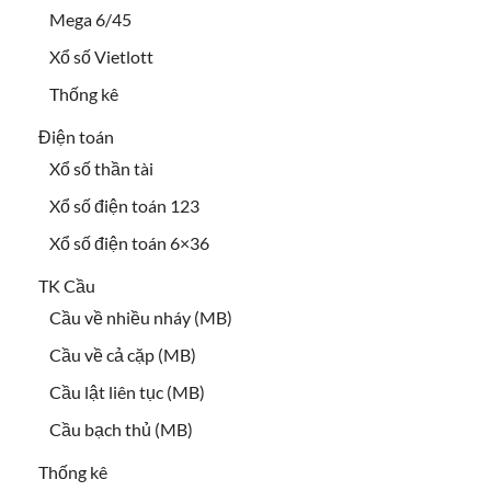
Mega 6/45
Xổ số Vietlott
Thống kê
Điện toán
Xổ số thần tài
Xổ số điện toán 123
Xổ số điện toán 6×36
TK Cầu
Cầu về nhiều nháy (MB)
Cầu về cả cặp (MB)
Cầu lật liên tục (MB)
Cầu bạch thủ (MB)
Thống kê