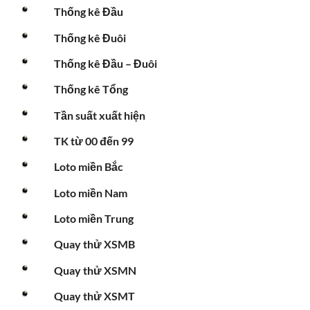
Thống kê Đầu
Thống kê Đuôi
Thống kê Đầu – Đuôi
Thống kê Tổng
Tần suất xuất hiện
TK từ 00 đến 99
Loto miền Bắc
Loto miền Nam
Loto miền Trung
Quay thử XSMB
Quay thử XSMN
Quay thử XSMT