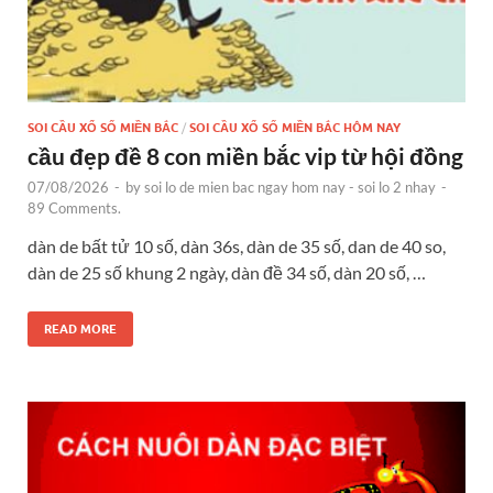
SOI CẦU XỔ SỐ MIỀN BẮC
/
SOI CẦU XỔ SỐ MIỀN BẮC HÔM NAY
cầu đẹp đề 8 con miền bắc vip từ hội đồng
07/08/2026
-
by
soi lo de mien bac ngay hom nay - soi lo 2 nhay
-
89 Comments.
dàn de bất tử 10 số, dàn 36s, dàn de 35 số, dan de 40 so,
dàn de 25 số khung 2 ngày, dàn đề 34 số, dàn 20 số, …
READ MORE