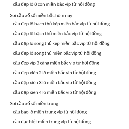
cầu đẹp lô 8 con miền bắc vip từ hội đồng
Soi cầu xổ số miền bắc hôm nay
cầu đẹp lô bạch thủ kép miền bắc vip từ hội đồng
cầu đẹp lô bạch thủ miền bắc vip từ hội đồng
cầu đẹp lô song thủ kép miền bắc vip từ hội đồng
cầu đẹp lô song thủ miền bắc vip từ hội đồng
cầu đẹp víp 3 càng miền bắc vip từ hội đồng
cầu đẹp xiên 2 lô miền bắc vip từ hội đồng
cầu đẹp xiên 3 lô miền bắc vip từ hội đồng
cầu đẹp xiên 4 lô miền bắc vip từ hội đồng
Soi cầu xổ số miền trung
cầu bao lô miền trung vip từ hội đồng
cầu đặc biệt miền trung vip từ hội đồng