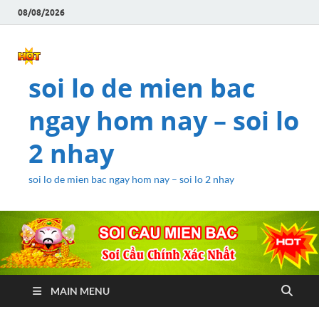
08/08/2026
soi lo de mien bac
ngay hom nay – soi lo
2 nhay
soi lo de mien bac ngay hom nay – soi lo 2 nhay
MAIN MENU