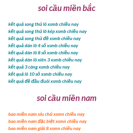
soi cầu miền bắc
kết quả song thủ lô xsmb chiều nay
kết quả song thủ lô kép xsmb chiều nay
kết quả song thủ đề xsmb chiều nay
kết quả dàn lô 4 số xsmb chiều nay
kết quả dàn lô 8 số xsmb chiều nay
kết quả dàn lô xiên 3 xsmb chiều nay
kết quả 3 càng xsmb chiều nay
kết quả lô 10 số xsmb chiều nay
kết quả đề đầu đuôi xsmb chiều nay
soi cầu miền nam
bao miền nam xỉu chủ xsmn chiều nay
bao miền nam đặc biệt xsmn chiều nay
bao miền nam giải 8 xsmn chiều nay