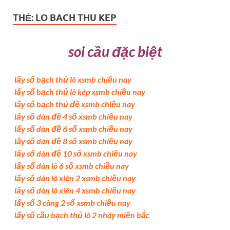
THẺ:
LO BACH THU KEP
soi cầu đặc biệt
lấy số bạch thủ lô xsmb chiều nay
lấy số bạch thủ lô kép xsmb chiều nay
lấy số bạch thủ đề xsmb chiều nay
lấy số dàn đề 4 số xsmb chiều nay
lấy số dàn đề 6 số xsmb chiều nay
lấy số dàn đề 8 số xsmb chiều nay
lấy số dàn đề 10 số xsmb chiều nay
lấy số dàn lô 6 số xsmb chiều nay
lấy số dàn lô xiên 2 xsmb chiều nay
lấy số dàn lô xiên 4 xsmb chiều nay
lấy số 3 càng 2 số xsmb chiều nay
lấy số cầu bạch thủ lô 2 nháy miền bắc