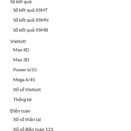
Sổ kết quả
Sổ kết quả XSMT
Sổ kết quả XSMN
Sổ kết quả XSMB
Vietlott
Max 4D
Max 3D
Power 6/55
Mega 6/45
Xổ số Vietlott
Thống kê
Điện toán
Xổ số thần tài
Xổ số điện toán 123