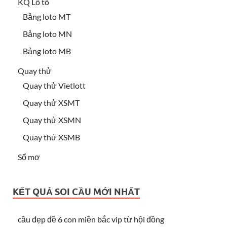
KQ Lô tô
Bảng loto MT
Bảng loto MN
Bảng loto MB
Quay thử
Quay thử Vietlott
Quay thử XSMT
Quay thử XSMN
Quay thử XSMB
Sổ mơ
KẾT QUẢ SOI CẦU MỚI NHẤT
cầu đẹp đề 6 con miền bắc vip từ hội đồng