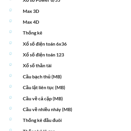
Max 3D
Max 4D
Thống kê
Xổ số điện toán 6x36
Xổ số điện toán 123
Xổ số thần tài
Cầu bạch thủ (MB)
Cầu lật liên tục (MB)
Cầu về cả cặp (MB)
Cầu về nhiều nháy (MB)
Thống kê đầu đuôi