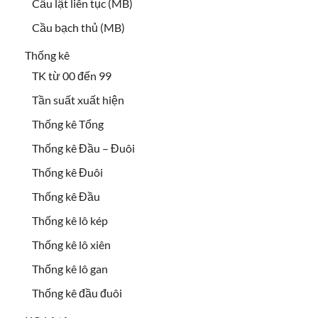
Cầu lật liên tục (MB)
Cầu bạch thủ (MB)
Thống kê
TK từ 00 đến 99
Tần suất xuất hiện
Thống kê Tổng
Thống kê Đầu – Đuôi
Thống kê Đuôi
Thống kê Đầu
Thống kê lô kép
Thống kê lô xiên
Thống kê lô gan
Thống kê đầu đuôi