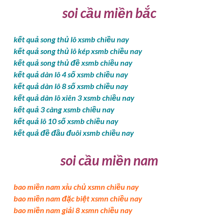
soi cầu miền bắc
kết quả song thủ lô xsmb chiều nay
kết quả song thủ lô kép xsmb chiều nay
kết quả song thủ đề xsmb chiều nay
kết quả dàn lô 4 số xsmb chiều nay
kết quả dàn lô 8 số xsmb chiều nay
kết quả dàn lô xiên 3 xsmb chiều nay
kết quả 3 càng xsmb chiều nay
kết quả lô 10 số xsmb chiều nay
kết quả đề đầu đuôi xsmb chiều nay
soi cầu miền nam
bao miền nam xỉu chủ xsmn chiều nay
bao miền nam đặc biệt xsmn chiều nay
bao miền nam giải 8 xsmn chiều nay