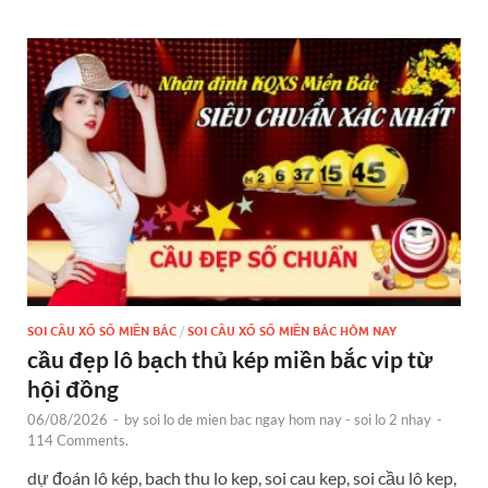
SOI CẦU XỔ SỐ MIỀN BẮC
/
SOI CẦU XỔ SỐ MIỀN BẮC HÔM NAY
cầu đẹp lô bạch thủ kép miền bắc vip từ
hội đồng
06/08/2026
-
by
soi lo de mien bac ngay hom nay - soi lo 2 nhay
-
114 Comments.
dự đoán lô kép, bach thu lo kep, soi cau kep, soi cầu lô kep,