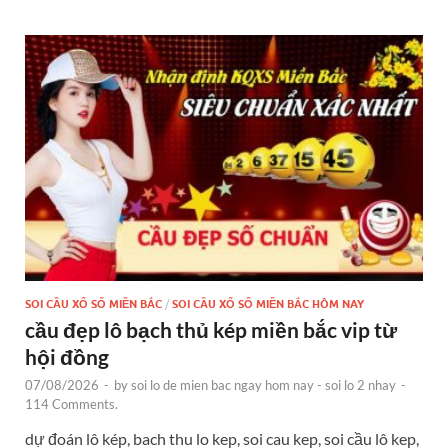
SOI CẦU XỔ SỐ MIỀN BẮC
/
SOI CẦU XỔ SỐ MIỀN BẮC HÔM NAY
cầu đẹp lô bạch thủ kép miền bắc vip từ
hội đồng
07/08/2026
-
by
soi lo de mien bac ngay hom nay - soi lo 2 nhay
-
114 Comments.
dự đoán lô kép, bach thu lo kep, soi cau kep, soi cầu lô kep,