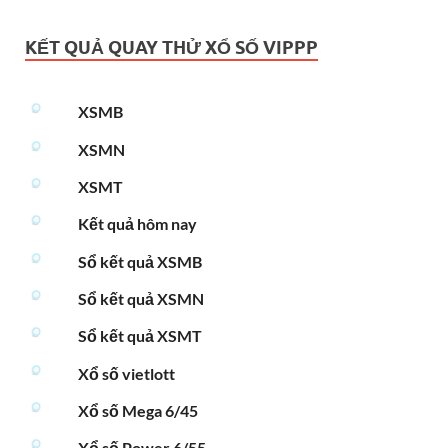
KẾT QUẢ QUAY THỬ XỔ SỐ VIPPP
XSMB
XSMN
XSMT
Kết quả hôm nay
Sổ kết quả XSMB
Sổ kết quả XSMN
Sổ kết quả XSMT
Xổ số vietlott
Xổ số Mega 6/45
Xổ số Power 6/55