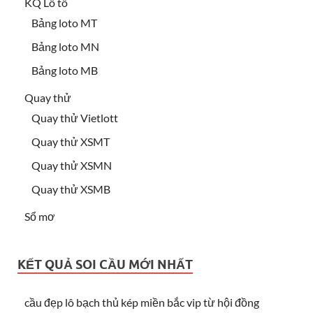
KQ Lô tô
Bảng loto MT
Bảng loto MN
Bảng loto MB
Quay thử
Quay thử Vietlott
Quay thử XSMT
Quay thử XSMN
Quay thử XSMB
Sổ mơ
KẾT QUẢ SOI CẦU MỚI NHẤT
cầu đẹp lô bạch thủ kép miền bắc vip từ hội đồng