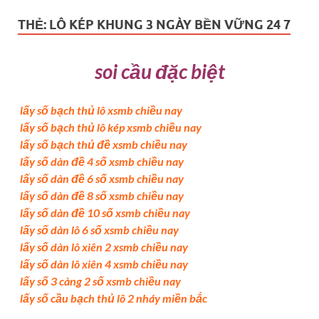
THẺ:
LÔ KÉP KHUNG 3 NGÀY BỀN VỮNG 24 7
soi cầu đặc biệt
lấy số bạch thủ lô xsmb chiều nay
lấy số bạch thủ lô kép xsmb chiều nay
lấy số bạch thủ đề xsmb chiều nay
lấy số dàn đề 4 số xsmb chiều nay
lấy số dàn đề 6 số xsmb chiều nay
lấy số dàn đề 8 số xsmb chiều nay
lấy số dàn đề 10 số xsmb chiều nay
lấy số dàn lô 6 số xsmb chiều nay
lấy số dàn lô xiên 2 xsmb chiều nay
lấy số dàn lô xiên 4 xsmb chiều nay
lấy số 3 càng 2 số xsmb chiều nay
lấy số cầu bạch thủ lô 2 nháy miền bắc