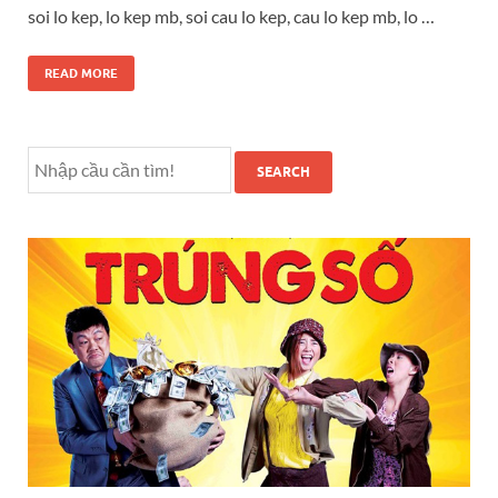
soi lo kep, lo kep mb, soi cau lo kep, cau lo kep mb, lo …
READ MORE
SEARCH