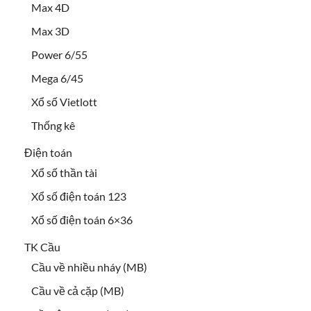
Max 4D
Max 3D
Power 6/55
Mega 6/45
Xổ số Vietlott
Thống kê
Điện toán
Xổ số thần tài
Xổ số điện toán 123
Xổ số điện toán 6×36
TK Cầu
Cầu về nhiều nháy (MB)
Cầu về cả cặp (MB)