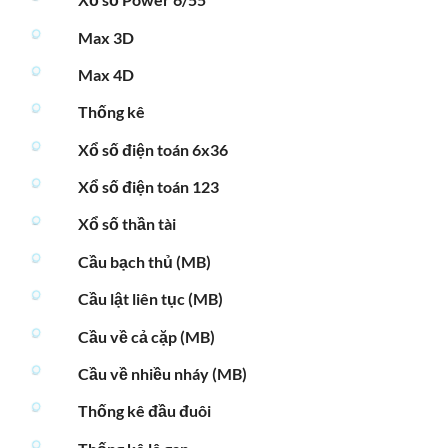
Max 3D
Max 4D
Thống kê
Xổ số điện toán 6x36
Xổ số điện toán 123
Xổ số thần tài
Cầu bạch thủ (MB)
Cầu lật liên tục (MB)
Cầu về cả cặp (MB)
Cầu về nhiều nháy (MB)
Thống kê đầu đuôi