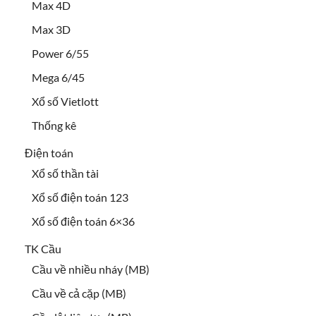
Max 4D
Max 3D
Power 6/55
Mega 6/45
Xổ số Vietlott
Thống kê
Điện toán
Xổ số thần tài
Xổ số điện toán 123
Xổ số điện toán 6×36
TK Cầu
Cầu về nhiều nháy (MB)
Cầu về cả cặp (MB)