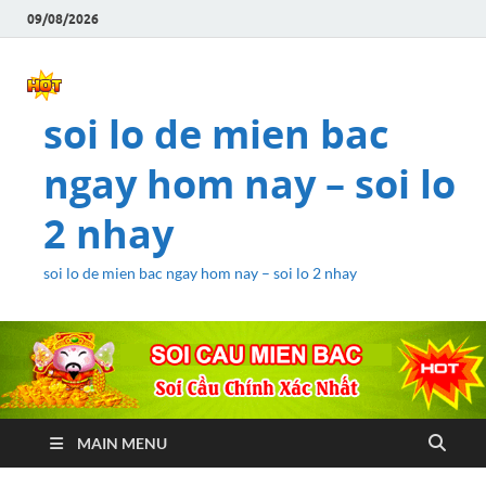
09/08/2026
soi lo de mien bac
ngay hom nay – soi lo
2 nhay
soi lo de mien bac ngay hom nay – soi lo 2 nhay
MAIN MENU