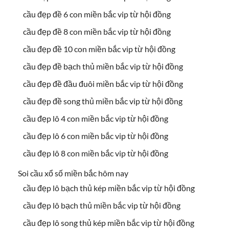
cầu đẹp đề 6 con miền bắc vip từ hội đồng
cầu đẹp đề 8 con miền bắc vip từ hội đồng
cầu đẹp đề 10 con miền bắc vip từ hội đồng
cầu đẹp đề bạch thủ miền bắc vip từ hội đồng
cầu đẹp đề đầu đuôi miền bắc vip từ hội đồng
cầu đẹp đề song thủ miền bắc vip từ hội đồng
cầu đẹp lô 4 con miền bắc vip từ hội đồng
cầu đẹp lô 6 con miền bắc vip từ hội đồng
cầu đẹp lô 8 con miền bắc vip từ hội đồng
Soi cầu xổ số miền bắc hôm nay
cầu đẹp lô bạch thủ kép miền bắc vip từ hội đồng
cầu đẹp lô bạch thủ miền bắc vip từ hội đồng
cầu đẹp lô song thủ kép miền bắc vip từ hội đồng