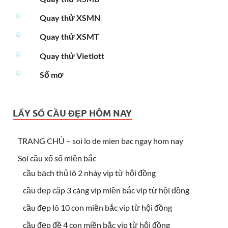
Quay thử XSMN
Quay thử XSMT
Quay thử Vietlott
Sổ mơ
LẤY SỐ CẦU ĐẸP HÔM NAY
TRANG CHỦ – soi lo de mien bac ngay hom nay
Soi cầu xổ số miền bắc
cầu bạch thủ lô 2 nháy vip từ hội đồng
cầu đẹp cặp 3 càng víp miền bắc vip từ hội đồng
cầu đẹp lô 10 con miền bắc vip từ hội đồng
cầu đẹp đề 4 con miền bắc vip từ hội đồng