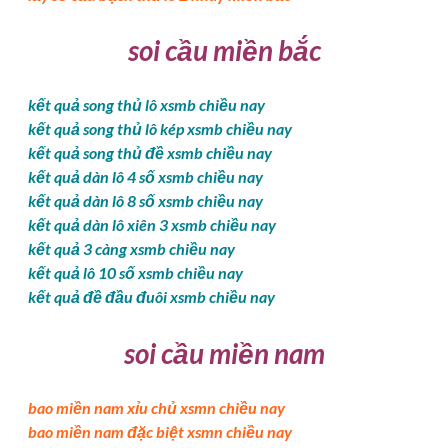
soi cầu miền bắc
kết quả song thủ lô xsmb chiều nay
kết quả song thủ lô kép xsmb chiều nay
kết quả song thủ đề xsmb chiều nay
kết quả dàn lô 4 số xsmb chiều nay
kết quả dàn lô 8 số xsmb chiều nay
kết quả dàn lô xiên 3 xsmb chiều nay
kết quả 3 càng xsmb chiều nay
kết quả lô 10 số xsmb chiều nay
kết quả đề đầu đuôi xsmb chiều nay
soi cầu miền nam
bao miền nam xỉu chủ xsmn chiều nay
bao miền nam đặc biệt xsmn chiều nay