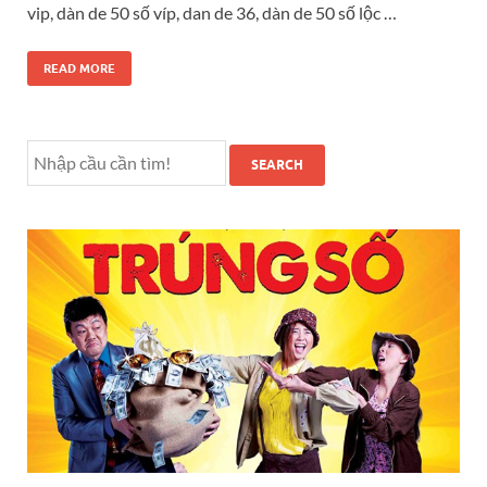
vip, dàn de 50 số víp, dan de 36, dàn de 50 số lộc …
READ MORE
SEARCH