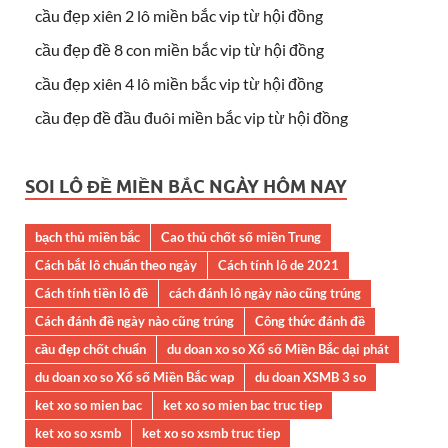
cầu đẹp xiên 2 lô miền bắc vip từ hội đồng
cầu đẹp đề 8 con miền bắc vip từ hội đồng
cầu đẹp xiên 4 lô miền bắc vip từ hội đồng
cầu đẹp đề đầu đuôi miền bắc vip từ hội đồng
SOI LÔ ĐỀ MIỀN BẮC NGÀY HÔM NAY
bạch thủ miền bắc
Cao thủ chốt số miền Trung
Cách bắt lô chuẩn theo ngày
Cách tính lô de 2021
Cách tính tiền lô đề
cách đánh lô ngày nào cũng trúng
Cách đánh đề ngày nào cũng trúng
Công thức đánh đề
cầu đẹp chốt chuẩn
du doan xo so Xổ số Miền Bắc dại phát
du doan xo so Xổ số Miền Bắc wap
du doan XSMB 3 so
ket xo so mien bac
ket xo so mien bac truc tiep
ket xo so xsmb
ket xo so xsmb truc tiep