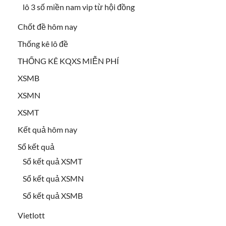
lô 3 số miền nam vip từ hội đồng
Chốt đề hôm nay
Thống kê lô đề
THỐNG KÊ KQXS MIỄN PHÍ
XSMB
XSMN
XSMT
Kết quả hôm nay
Sổ kết quả
Sổ kết quả XSMT
Sổ kết quả XSMN
Sổ kết quả XSMB
Vietlott