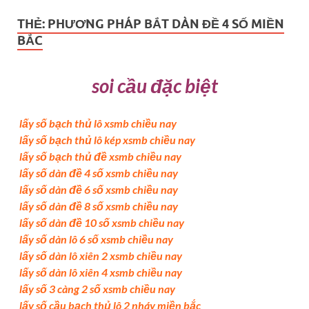
THẺ:
PHƯƠNG PHÁP BẮT DÀN ĐỀ 4 SỐ MIỀN
BẮC
soi cầu đặc biệt
lấy số bạch thủ lô xsmb chiều nay
lấy số bạch thủ lô kép xsmb chiều nay
lấy số bạch thủ đề xsmb chiều nay
lấy số dàn đề 4 số xsmb chiều nay
lấy số dàn đề 6 số xsmb chiều nay
lấy số dàn đề 8 số xsmb chiều nay
lấy số dàn đề 10 số xsmb chiều nay
lấy số dàn lô 6 số xsmb chiều nay
lấy số dàn lô xiên 2 xsmb chiều nay
lấy số dàn lô xiên 4 xsmb chiều nay
lấy số 3 càng 2 số xsmb chiều nay
lấy số cầu bạch thủ lô 2 nháy miền bắc