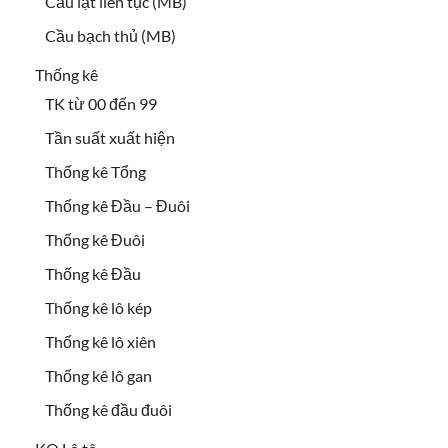
Cầu lật liên tục (MB)
Cầu bạch thủ (MB)
Thống kê
TK từ 00 đến 99
Tần suất xuất hiện
Thống kê Tổng
Thống kê Đầu – Đuôi
Thống kê Đuôi
Thống kê Đầu
Thống kê lô kép
Thống kê lô xiên
Thống kê lô gan
Thống kê đầu đuôi