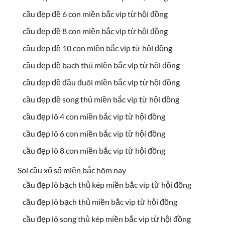
cầu đẹp đề 6 con miền bắc vip từ hội đồng
cầu đẹp đề 8 con miền bắc vip từ hội đồng
cầu đẹp đề 10 con miền bắc vip từ hội đồng
cầu đẹp đề bạch thủ miền bắc vip từ hội đồng
cầu đẹp đề đầu đuôi miền bắc vip từ hội đồng
cầu đẹp đề song thủ miền bắc vip từ hội đồng
cầu đẹp lô 4 con miền bắc vip từ hội đồng
cầu đẹp lô 6 con miền bắc vip từ hội đồng
cầu đẹp lô 8 con miền bắc vip từ hội đồng
Soi cầu xổ số miền bắc hôm nay
cầu đẹp lô bạch thủ kép miền bắc vip từ hội đồng
cầu đẹp lô bạch thủ miền bắc vip từ hội đồng
cầu đẹp lô song thủ kép miền bắc vip từ hội đồng