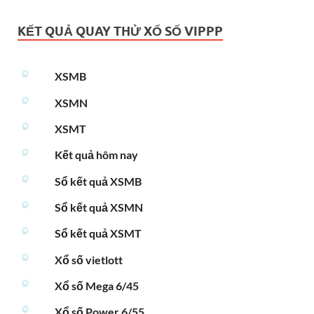
KẾT QUẢ QUAY THỬ XỔ SỐ VIPPP
XSMB
XSMN
XSMT
Kết quả hôm nay
Sổ kết quả XSMB
Sổ kết quả XSMN
Sổ kết quả XSMT
Xổ số vietlott
Xổ số Mega 6/45
Xổ số Power 6/55