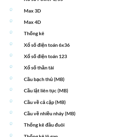
Max 3D
Max 4D
Thống kê
Xổ số điện toán 6x36
Xổ số điện toán 123
Xổ số thần tài
Cầu bạch thủ (MB)
Cầu lật liên tục (MB)
Cầu về cả cặp (MB)
Cầu về nhiều nháy (MB)
Thống kê đầu đuôi
Thống kê lô gan