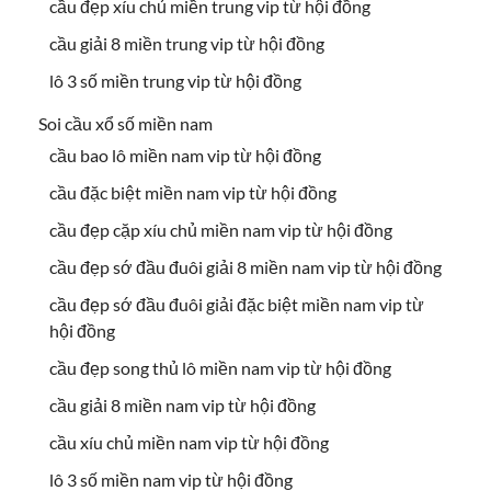
cầu đẹp xíu chủ miền trung vip từ hội đồng
cầu giải 8 miền trung vip từ hội đồng
lô 3 số miền trung vip từ hội đồng
Soi cầu xổ số miền nam
cầu bao lô miền nam vip từ hội đồng
cầu đặc biệt miền nam vip từ hội đồng
cầu đẹp cặp xíu chủ miền nam vip từ hội đồng
cầu đẹp sớ đầu đuôi giải 8 miền nam vip từ hội đồng
cầu đẹp sớ đầu đuôi giải đặc biệt miền nam vip từ
hội đồng
cầu đẹp song thủ lô miền nam vip từ hội đồng
cầu giải 8 miền nam vip từ hội đồng
cầu xíu chủ miền nam vip từ hội đồng
lô 3 số miền nam vip từ hội đồng