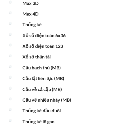
Max 3D
Max 4D
Thống kê
Xổ số điện toán 6x36
Xổ số điện toán 123
Xổ số thần tài
Cầu bạch thủ (MB)
Cầu lật liên tục (MB)
Cầu về cả cặp (MB)
Cầu về nhiều nháy (MB)
Thống kê đầu đuôi
Thống kê lô gan