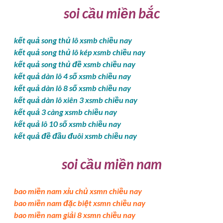
soi cầu miền bắc
kết quả song thủ lô xsmb chiều nay
kết quả song thủ lô kép xsmb chiều nay
kết quả song thủ đề xsmb chiều nay
kết quả dàn lô 4 số xsmb chiều nay
kết quả dàn lô 8 số xsmb chiều nay
kết quả dàn lô xiên 3 xsmb chiều nay
kết quả 3 càng xsmb chiều nay
kết quả lô 10 số xsmb chiều nay
kết quả đề đầu đuôi xsmb chiều nay
soi cầu miền nam
bao miền nam xỉu chủ xsmn chiều nay
bao miền nam đặc biệt xsmn chiều nay
bao miền nam giải 8 xsmn chiều nay