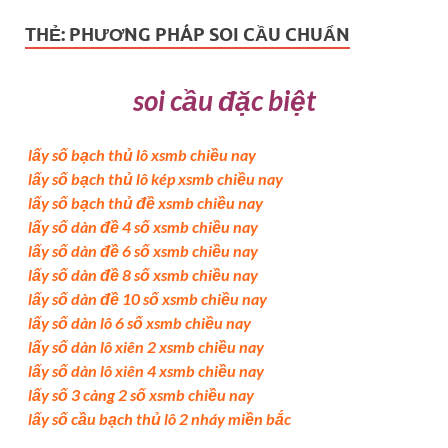
THẺ:
PHƯƠNG PHÁP SOI CẦU CHUẨN
soi cầu đặc biệt
lấy số bạch thủ lô xsmb chiều nay
lấy số bạch thủ lô kép xsmb chiều nay
lấy số bạch thủ đề xsmb chiều nay
lấy số dàn đề 4 số xsmb chiều nay
lấy số dàn đề 6 số xsmb chiều nay
lấy số dàn đề 8 số xsmb chiều nay
lấy số dàn đề 10 số xsmb chiều nay
lấy số dàn lô 6 số xsmb chiều nay
lấy số dàn lô xiên 2 xsmb chiều nay
lấy số dàn lô xiên 4 xsmb chiều nay
lấy số 3 càng 2 số xsmb chiều nay
lấy số cầu bạch thủ lô 2 nháy miền bắc