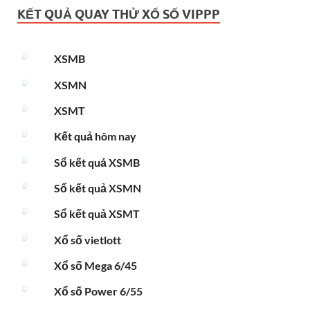
KẾT QUẢ QUAY THỬ XỔ SỐ VIPPP
XSMB
XSMN
XSMT
Kết quả hôm nay
Sổ kết quả XSMB
Sổ kết quả XSMN
Sổ kết quả XSMT
Xổ số vietlott
Xổ số Mega 6/45
Xổ số Power 6/55