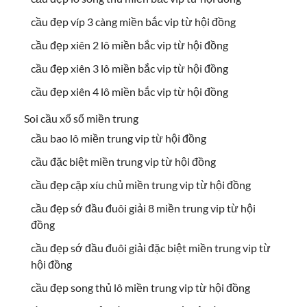
cầu đẹp víp 3 càng miền bắc vip từ hội đồng
cầu đẹp xiên 2 lô miền bắc vip từ hội đồng
cầu đẹp xiên 3 lô miền bắc vip từ hội đồng
cầu đẹp xiên 4 lô miền bắc vip từ hội đồng
Soi cầu xổ số miền trung
cầu bao lô miền trung vip từ hội đồng
cầu đặc biệt miền trung vip từ hội đồng
cầu đẹp cặp xíu chủ miền trung vip từ hội đồng
cầu đẹp sớ đầu đuôi giải 8 miền trung vip từ hội
đồng
cầu đẹp sớ đầu đuôi giải đặc biệt miền trung vip từ
hội đồng
cầu đẹp song thủ lô miền trung vip từ hội đồng