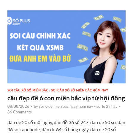
SOI CẦU XỔ SỐ MIỀN BẮC
/
SOI CẦU XỔ SỐ MIỀN BẮC HÔM NAY
cầu đẹp đề 6 con miền bắc vip từ hội đồng
08/08/2026
-
by
soi lo de mien bac ngay hom nay - soi lo 2 nhay
-
86 Comments.
dàn de 20 số mỗi ngày, dàn đề 36 số 247, dan de 50 so, dan
36 so, taodande, dàn de 64 số hàng ngày, dàn de 20 số