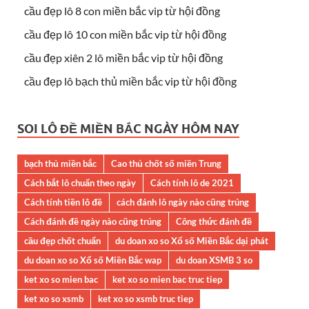
cầu đẹp lô 8 con miền bắc vip từ hội đồng
cầu đẹp lô 10 con miền bắc vip từ hội đồng
cầu đẹp xiên 2 lô miền bắc vip từ hội đồng
cầu đẹp lô bạch thủ miền bắc vip từ hội đồng
SOI LÔ ĐỀ MIỀN BẮC NGÀY HÔM NAY
bạch thủ miền bắc
Cao thủ chốt số miền Trung
Cách bắt lô chuẩn theo ngày
Cách tính lô de 2021
Cách tính tiền lô đề
cách đánh lô ngày nào cũng trúng
Cách đánh đề ngày nào cũng trúng
Công thức đánh đề
cầu đẹp chốt chuẩn
du doan xo so Xổ số Miền Bắc dại phát
du doan xo so Xổ số Miền Bắc wap
du doan XSMB 3 so
ket xo so mien bac
ket xo so mien bac truc tiep
ket xo so xsmb
ket xo so xsmb truc tiep