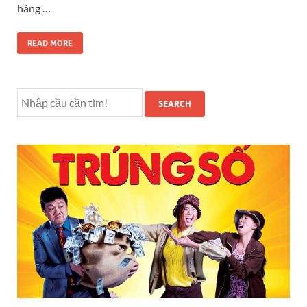
hàng …
READ MORE
SEARCH