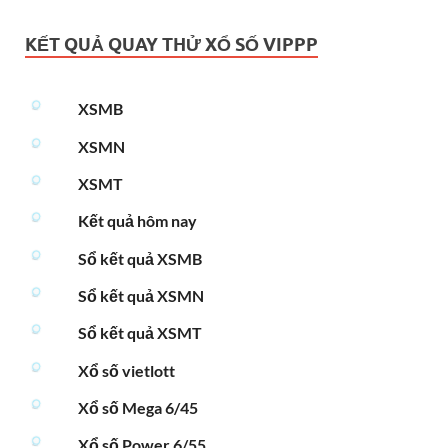
KẾT QUẢ QUAY THỬ XỔ SỐ VIPPP
XSMB
XSMN
XSMT
Kết quả hôm nay
Sổ kết quả XSMB
Sổ kết quả XSMN
Sổ kết quả XSMT
Xổ số vietlott
Xổ số Mega 6/45
Xổ số Power 6/55