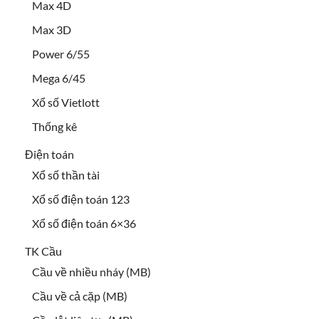
Max 4D
Max 3D
Power 6/55
Mega 6/45
Xổ số Vietlott
Thống kê
Điện toán
Xổ số thần tài
Xổ số điện toán 123
Xổ số điện toán 6×36
TK Cầu
Cầu về nhiều nháy (MB)
Cầu về cả cặp (MB)