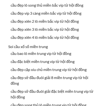
cầu đẹp lô song thủ miền bắc vip từ hội đồng
cầu đẹp víp 3 càng miền bắc vip từ hội đồng
cầu đẹp xiên 2 lô miền bắc vip từ hội đồng
cầu đẹp xiên 3 lô miền bắc vip từ hội đồng
cầu đẹp xiên 4 lô miền bắc vip từ hội đồng
Soi cầu xổ số miền trung
cầu bao lô miền trung vip từ hội đồng
cầu đặc biệt miền trung vip từ hội đồng
cầu đẹp cặp xíu chủ miền trung vip từ hội đồng
cầu đẹp sớ đầu đuôi giải 8 miền trung vip từ hội
đồng
cầu đẹp sớ đầu đuôi giải đặc biệt miền trung vip từ
hội đồng
cầu đẹp song thủ lô miền trung vip từ hội đồng