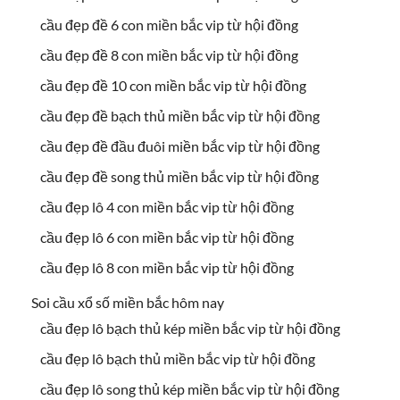
cầu đẹp đề 6 con miền bắc vip từ hội đồng
cầu đẹp đề 8 con miền bắc vip từ hội đồng
cầu đẹp đề 10 con miền bắc vip từ hội đồng
cầu đẹp đề bạch thủ miền bắc vip từ hội đồng
cầu đẹp đề đầu đuôi miền bắc vip từ hội đồng
cầu đẹp đề song thủ miền bắc vip từ hội đồng
cầu đẹp lô 4 con miền bắc vip từ hội đồng
cầu đẹp lô 6 con miền bắc vip từ hội đồng
cầu đẹp lô 8 con miền bắc vip từ hội đồng
Soi cầu xổ số miền bắc hôm nay
cầu đẹp lô bạch thủ kép miền bắc vip từ hội đồng
cầu đẹp lô bạch thủ miền bắc vip từ hội đồng
cầu đẹp lô song thủ kép miền bắc vip từ hội đồng