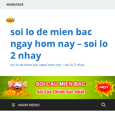
08/08/2026
soi lo de mien bac
ngay hom nay – soi lo
2 nhay
soi lo de mien bac ngay hom nay – soi lo 2 nhay
MAIN MENU