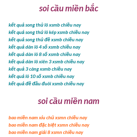
soi cầu miền bắc
kết quả song thủ lô xsmb chiều nay
kết quả song thủ lô kép xsmb chiều nay
kết quả song thủ đề xsmb chiều nay
kết quả dàn lô 4 số xsmb chiều nay
kết quả dàn lô 8 số xsmb chiều nay
kết quả dàn lô xiên 3 xsmb chiều nay
kết quả 3 càng xsmb chiều nay
kết quả lô 10 số xsmb chiều nay
kết quả đề đầu đuôi xsmb chiều nay
soi cầu miền nam
bao miền nam xỉu chủ xsmn chiều nay
bao miền nam đặc biệt xsmn chiều nay
bao miền nam giải 8 xsmn chiều nay