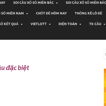
NAY
SOI CẦU XỔ SỐ MIỀN BẮC
SOI CẦU XỔ SỐ MIỀN BẮ
Ổ SỐ MIỀN NAM
CHỐT ĐỀ HÔM NAY
THỐNG KÊ LÔ ĐỀ
SỔ KẾT QUẢ
VIETLOTT
ĐIỆN TOÁN
TK CẦU
ầu đặc biệt