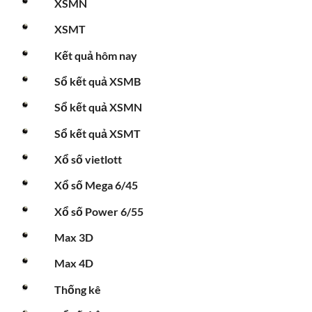
XSMN
XSMT
Kết quả hôm nay
Sổ kết quả XSMB
Sổ kết quả XSMN
Sổ kết quả XSMT
Xổ số vietlott
Xổ số Mega 6/45
Xổ số Power 6/55
Max 3D
Max 4D
Thống kê