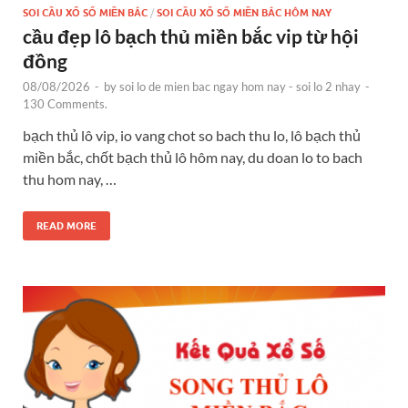
SOI CẦU XỔ SỐ MIỀN BẮC
/
SOI CẦU XỔ SỐ MIỀN BẮC HÔM NAY
cầu đẹp lô bạch thủ miền bắc vip từ hội
đồng
08/08/2026
-
by
soi lo de mien bac ngay hom nay - soi lo 2 nhay
-
130 Comments.
bạch thủ lô vip, io vang chot so bach thu lo, lô bạch thủ
miền bắc, chốt bạch thủ lô hôm nay, du doan lo to bach
thu hom nay, …
READ MORE