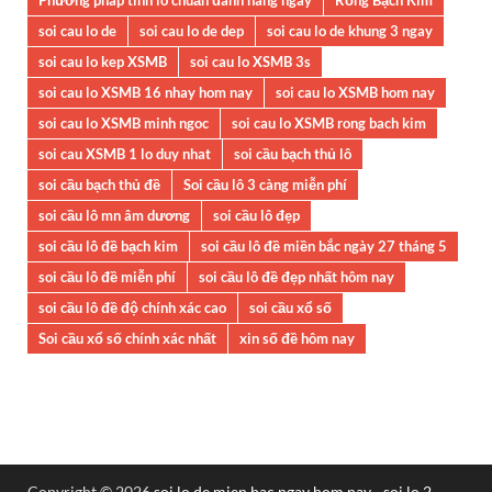
soi cau lo de
soi cau lo de dep
soi cau lo de khung 3 ngay
soi cau lo kep XSMB
soi cau lo XSMB 3s
soi cau lo XSMB 16 nhay hom nay
soi cau lo XSMB hom nay
soi cau lo XSMB minh ngoc
soi cau lo XSMB rong bach kim
soi cau XSMB 1 lo duy nhat
soi cầu bạch thủ lô
soi cầu bạch thủ đề
Soi cầu lô 3 càng miễn phí
soi cầu lô mn âm dương
soi cầu lô đẹp
soi cầu lô đề bạch kim
soi cầu lô đề miền bắc ngày 27 tháng 5
soi cầu lô đề miễn phí
soi cầu lô đề đẹp nhất hôm nay
soi cầu lô đề độ chính xác cao
soi cầu xổ số
Soi cầu xổ số chính xác nhất
xin số đề hôm nay
Copyright © 2026
soi lo de mien bac ngay hom nay - soi lo 2