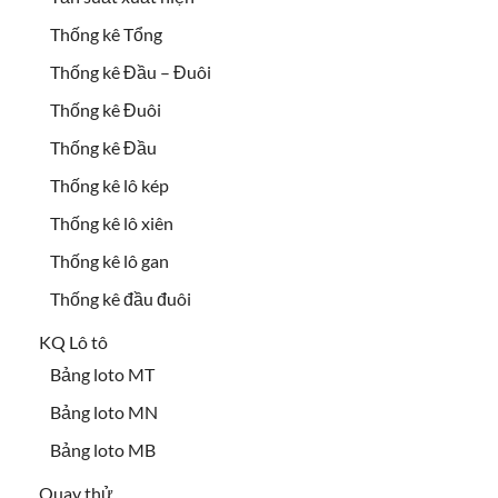
Thống kê Tổng
Thống kê Đầu – Đuôi
Thống kê Đuôi
Thống kê Đầu
Thống kê lô kép
Thống kê lô xiên
Thống kê lô gan
Thống kê đầu đuôi
KQ Lô tô
Bảng loto MT
Bảng loto MN
Bảng loto MB
Quay thử