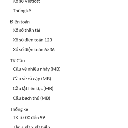
Xổ số Vietlott
Thống kê
Điện toán
Xổ số thần tài
Xổ số điện toán 123
Xổ số điện toán 6×36
TK Cầu
Cầu về nhiều nháy (MB)
Cầu về cả cặp (MB)
Cầu lật liên tục (MB)
Cầu bạch thủ (MB)
Thống kê
TK từ 00 đến 99
Tần suất xuất hiện