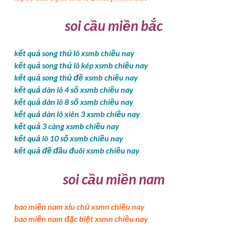
soi cầu miền bắc
kết quả song thủ lô xsmb chiều nay
kết quả song thủ lô kép xsmb chiều nay
kết quả song thủ đề xsmb chiều nay
kết quả dàn lô 4 số xsmb chiều nay
kết quả dàn lô 8 số xsmb chiều nay
kết quả dàn lô xiên 3 xsmb chiều nay
kết quả 3 càng xsmb chiều nay
kết quả lô 10 số xsmb chiều nay
kết quả đề đầu đuôi xsmb chiều nay
soi cầu miền nam
bao miền nam xỉu chủ xsmn chiều nay
bao miền nam đặc biệt xsmn chiều nay