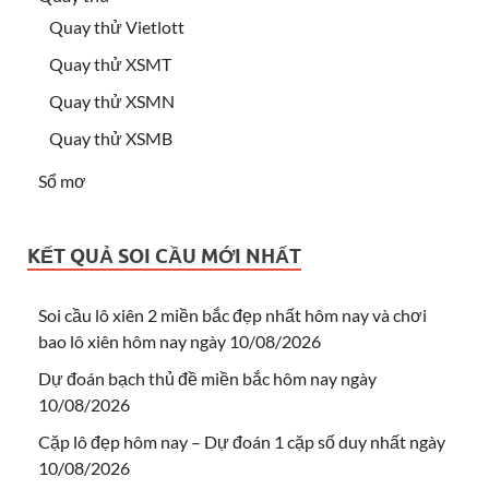
Quay thử Vietlott
Quay thử XSMT
Quay thử XSMN
Quay thử XSMB
Sổ mơ
KẾT QUẢ SOI CẦU MỚI NHẤT
Soi cầu lô xiên 2 miền bắc đẹp nhất hôm nay và chơi
bao lô xiên hôm nay ngày 10/08/2026
Dự đoán bạch thủ đề miền bắc hôm nay ngày
10/08/2026
Cặp lô đẹp hôm nay – Dự đoán 1 cặp số duy nhất ngày
10/08/2026