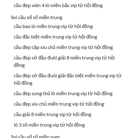
cầu đẹp xiên 4 lô miền bắc vip từ hội đồng
Soi cầu xổ số miền trung
cầu bao lô miền trung vip từ hội đồng
cầu đặc biệt miền trung vip từ hội đồng
cầu đẹp cặp xíu chủ miền trung vip từ hội đồng
cầu đẹp sớ đầu đuôi giải 8 miền trung vip từ hội
đồng
cầu đẹp sớ đầu đuôi giải đặc biệt miền trung vip từ
hội đồng
cầu đẹp song thủ lô miền trung vip từ hội đồng
cầu đẹp xíu chủ miền trung vip từ hội đồng
cầu giải 8 miền trung vip từ hội đồng
lô 3 số miền trung vip từ hội đồng
Soi cầu xổ số miền nam