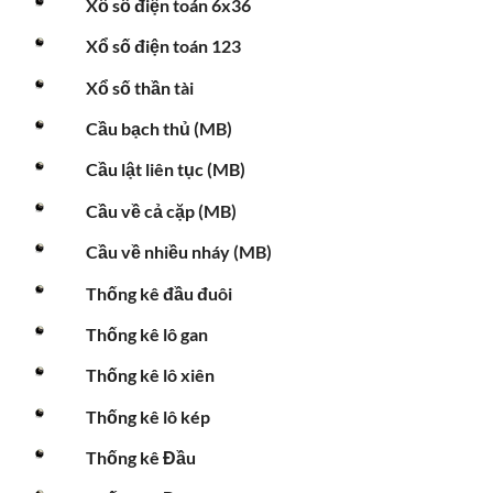
Xổ số điện toán 6x36
Xổ số điện toán 123
Xổ số thần tài
Cầu bạch thủ (MB)
Cầu lật liên tục (MB)
Cầu về cả cặp (MB)
Cầu về nhiều nháy (MB)
Thống kê đầu đuôi
Thống kê lô gan
Thống kê lô xiên
Thống kê lô kép
Thống kê Đầu