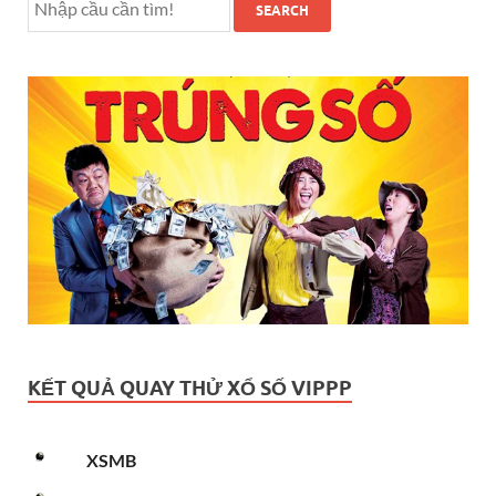
SEARCH
KẾT QUẢ QUAY THỬ XỔ SỐ VIPPP
XSMB