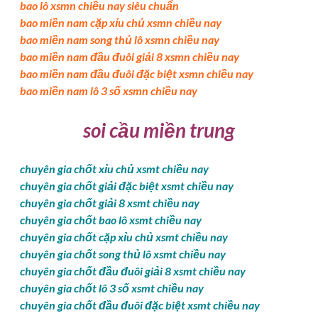
bao lô xsmn chiều nay siêu chuẩn
bao miền nam cặp xỉu chủ xsmn chiều nay
bao miền nam song thủ lô xsmn chiều nay
bao miền nam đầu đuôi giải 8 xsmn chiều nay
bao miền nam đầu đuôi đặc biệt xsmn chiều nay
bao miền nam lô 3 số xsmn chiều nay
soi cầu miền trung
chuyên gia chốt xỉu chủ xsmt chiều nay
chuyên gia chốt giải đặc biệt xsmt chiều nay
chuyên gia chốt giải 8 xsmt chiều nay
chuyên gia chốt bao lô xsmt chiều nay
chuyên gia chốt cặp xỉu chủ xsmt chiều nay
chuyên gia chốt song thủ lô xsmt chiều nay
chuyên gia chốt đầu đuôi giải 8 xsmt chiều nay
chuyên gia chốt lô 3 số xsmt chiều nay
chuyên gia chốt đầu đuôi đặc biệt xsmt chiều nay