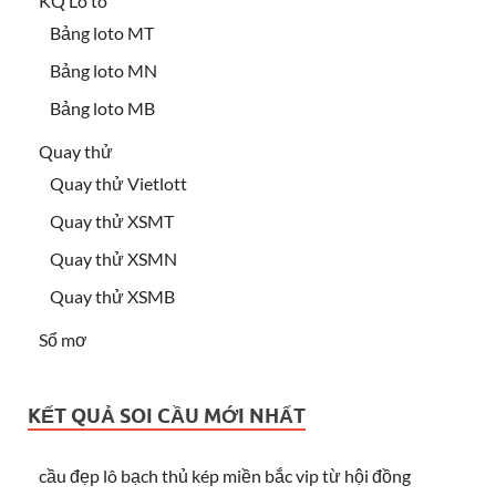
KQ Lô tô
Bảng loto MT
Bảng loto MN
Bảng loto MB
Quay thử
Quay thử Vietlott
Quay thử XSMT
Quay thử XSMN
Quay thử XSMB
Sổ mơ
KẾT QUẢ SOI CẦU MỚI NHẤT
cầu đẹp lô bạch thủ kép miền bắc vip từ hội đồng