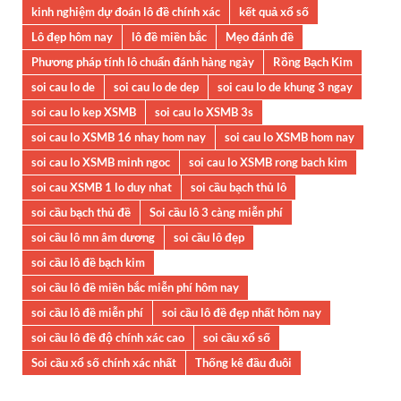
kinh nghiệm dự đoán lô đề chính xác
kết quả xổ số
Lô đẹp hôm nay
lô đề miền bắc
Mẹo đánh đề
Phương pháp tính lô chuẩn đánh hàng ngày
Rồng Bạch Kim
soi cau lo de
soi cau lo de dep
soi cau lo de khung 3 ngay
soi cau lo kep XSMB
soi cau lo XSMB 3s
soi cau lo XSMB 16 nhay hom nay
soi cau lo XSMB hom nay
soi cau lo XSMB minh ngoc
soi cau lo XSMB rong bach kim
soi cau XSMB 1 lo duy nhat
soi cầu bạch thủ lô
soi cầu bạch thủ đề
Soi cầu lô 3 càng miễn phí
soi cầu lô mn âm dương
soi cầu lô đẹp
soi cầu lô đề bạch kim
soi cầu lô đề miền bắc miễn phí hôm nay
soi cầu lô đề miễn phí
soi cầu lô đề đẹp nhất hôm nay
soi cầu lô đề độ chính xác cao
soi cầu xổ số
Soi cầu xổ số chính xác nhất
Thống kê đầu đuôi