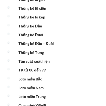
Thống kê lô xiên
Thống kê lô kép
Thống kê Đầu
Thống kê Đuôi
Thống kê Đầu – Đuôi
Thống kê Tổng
Tần suất xuất hiện
TK từ 00 đến 99
Loto miền Bắc
Loto miền Nam
Loto miền Trung
Quay thử XSMB