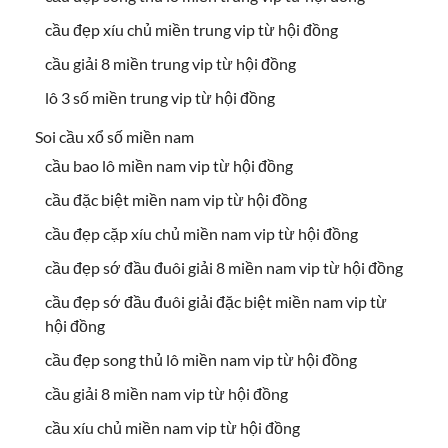
cầu đẹp xíu chủ miền trung vip từ hội đồng
cầu giải 8 miền trung vip từ hội đồng
lô 3 số miền trung vip từ hội đồng
Soi cầu xổ số miền nam
cầu bao lô miền nam vip từ hội đồng
cầu đặc biệt miền nam vip từ hội đồng
cầu đẹp cặp xíu chủ miền nam vip từ hội đồng
cầu đẹp sớ đầu đuôi giải 8 miền nam vip từ hội đồng
cầu đẹp sớ đầu đuôi giải đặc biệt miền nam vip từ
hội đồng
cầu đẹp song thủ lô miền nam vip từ hội đồng
cầu giải 8 miền nam vip từ hội đồng
cầu xíu chủ miền nam vip từ hội đồng