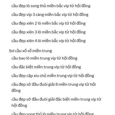
cầu đẹp lô song thủ miền bắc vip từ hội đồng
cầu đẹp víp 3 càng miền bắc vip từ hội đồng
cầu đẹp xiên 2 lô miền bắc vip từ hội đồng
cầu đẹp xiên 3 lô miền bắc vip từ hội đồng
cầu đẹp xiên 4 lô miền bắc vip từ hội đồng
Soi cầu xổ số miền trung
cầu bao lô miền trung vip từ hội đồng
cầu đặc biệt miền trung vip từ hội đồng
cầu đẹp cặp xíu chủ miền trung vip từ hội đồng
cầu đẹp sớ đầu đuôi giải 8 miền trung vip từ hội
đồng
cầu đẹp sớ đầu đuôi giải đặc biệt miền trung vip từ
hội đồng
cầu đẹp song thủ lô miền trung vip từ hội đồng