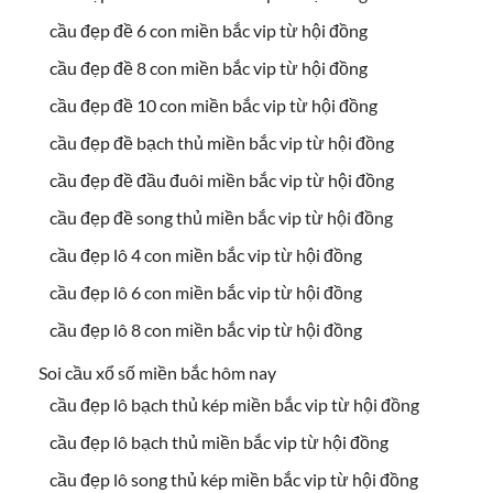
cầu đẹp đề 6 con miền bắc vip từ hội đồng
cầu đẹp đề 8 con miền bắc vip từ hội đồng
cầu đẹp đề 10 con miền bắc vip từ hội đồng
cầu đẹp đề bạch thủ miền bắc vip từ hội đồng
cầu đẹp đề đầu đuôi miền bắc vip từ hội đồng
cầu đẹp đề song thủ miền bắc vip từ hội đồng
cầu đẹp lô 4 con miền bắc vip từ hội đồng
cầu đẹp lô 6 con miền bắc vip từ hội đồng
cầu đẹp lô 8 con miền bắc vip từ hội đồng
Soi cầu xổ số miền bắc hôm nay
cầu đẹp lô bạch thủ kép miền bắc vip từ hội đồng
cầu đẹp lô bạch thủ miền bắc vip từ hội đồng
cầu đẹp lô song thủ kép miền bắc vip từ hội đồng