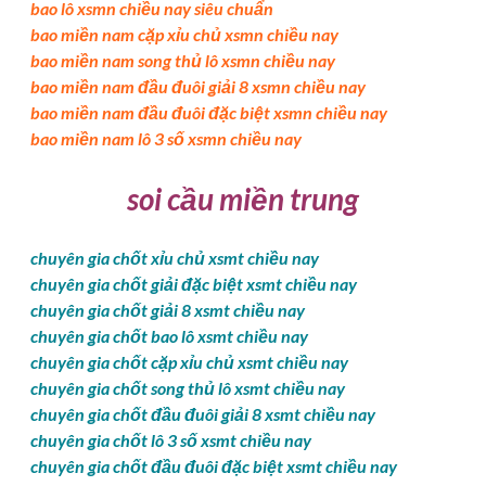
bao lô xsmn chiều nay siêu chuẩn
bao miền nam cặp xỉu chủ xsmn chiều nay
bao miền nam song thủ lô xsmn chiều nay
bao miền nam đầu đuôi giải 8 xsmn chiều nay
bao miền nam đầu đuôi đặc biệt xsmn chiều nay
bao miền nam lô 3 số xsmn chiều nay
soi cầu miền trung
chuyên gia chốt xỉu chủ xsmt chiều nay
chuyên gia chốt giải đặc biệt xsmt chiều nay
chuyên gia chốt giải 8 xsmt chiều nay
chuyên gia chốt bao lô xsmt chiều nay
chuyên gia chốt cặp xỉu chủ xsmt chiều nay
chuyên gia chốt song thủ lô xsmt chiều nay
chuyên gia chốt đầu đuôi giải 8 xsmt chiều nay
chuyên gia chốt lô 3 số xsmt chiều nay
chuyên gia chốt đầu đuôi đặc biệt xsmt chiều nay