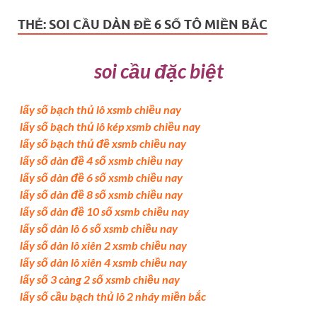
THẺ:
SOI CẦU DÀN ĐỀ 6 SỐ TÔ MIỀN BẮC
soi cầu đặc biệt
lấy số bạch thủ lô xsmb chiều nay
lấy số bạch thủ lô kép xsmb chiều nay
lấy số bạch thủ đề xsmb chiều nay
lấy số dàn đề 4 số xsmb chiều nay
lấy số dàn đề 6 số xsmb chiều nay
lấy số dàn đề 8 số xsmb chiều nay
lấy số dàn đề 10 số xsmb chiều nay
lấy số dàn lô 6 số xsmb chiều nay
lấy số dàn lô xiên 2 xsmb chiều nay
lấy số dàn lô xiên 4 xsmb chiều nay
lấy số 3 càng 2 số xsmb chiều nay
lấy số cầu bạch thủ lô 2 nháy miền bắc