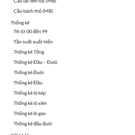
Cầu lật liên tục (MB)
Cầu bạch thủ (MB)
Thống kê
TK từ 00 đến 99
Tần suất xuất hiện
Thống kê Tổng
Thống kê Đầu – Đuôi
Thống kê Đuôi
Thống kê Đầu
Thống kê lô kép
Thống kê lô xiên
Thống kê lô gan
Thống kê đầu đuôi