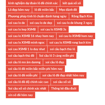
kinh nghiệm dự đoán lô đề chính xác
kết quả xổ số
Lô đẹp hôm nay
lô đề miền bắc
Mẹo đánh đề
Phương pháp tính lô chuẩn đánh hàng ngày
Rồng Bạch Kim
soi cau lo de
soi cau lo de dep
soi cau lo de khung 3 ngay
soi cau lo kep XSMB
soi cau lo XSMB 3s
soi cau lo XSMB 16 nhay hom nay
soi cau lo XSMB hom nay
soi cau lo XSMB minh ngoc
soi cau lo XSMB rong bach kim
soi cau XSMB 1 lo duy nhat
soi cầu bạch thủ lô
soi cầu bạch thủ đề
Soi cầu lô 3 càng miễn phí
soi cầu lô mn âm dương
soi cầu lô đẹp
soi cầu lô đề miền bắc miễn phí hôm nay
soi cầu lô đề miễn phí
soi cầu lô đề đẹp nhất hôm nay
soi cầu lô đề độ chính xác cao
soi cầu xổ số
Soi cầu xổ số chính xác nhất
Thống kê đầu đuôi
xin số đề hôm nay