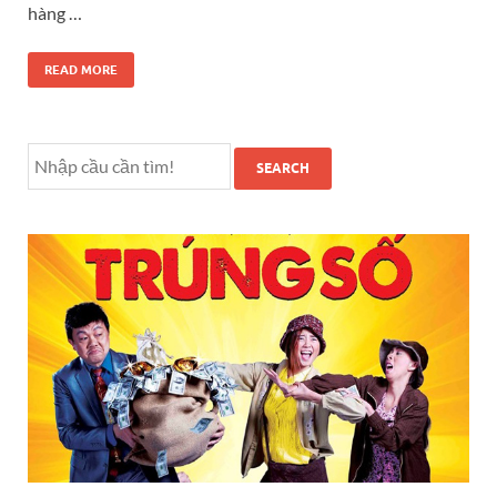
hàng …
READ MORE
SEARCH