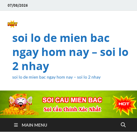
07/08/2026
soi lo de mien bac
ngay hom nay – soi lo
2 nhay
soi lo de mien bac ngay hom nay – soi lo 2 nhay
MAIN MENU