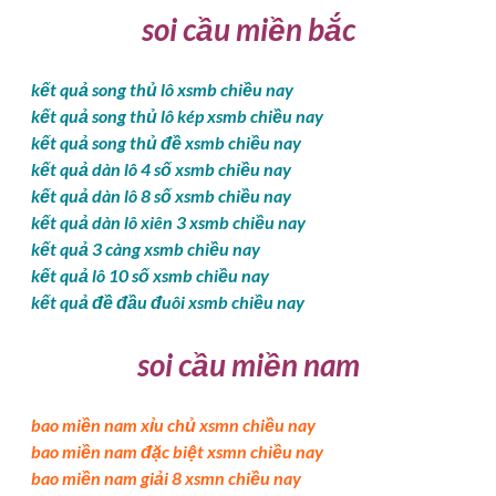
soi cầu miền bắc
kết quả song thủ lô xsmb chiều nay
kết quả song thủ lô kép xsmb chiều nay
kết quả song thủ đề xsmb chiều nay
kết quả dàn lô 4 số xsmb chiều nay
kết quả dàn lô 8 số xsmb chiều nay
kết quả dàn lô xiên 3 xsmb chiều nay
kết quả 3 càng xsmb chiều nay
kết quả lô 10 số xsmb chiều nay
kết quả đề đầu đuôi xsmb chiều nay
soi cầu miền nam
bao miền nam xỉu chủ xsmn chiều nay
bao miền nam đặc biệt xsmn chiều nay
bao miền nam giải 8 xsmn chiều nay