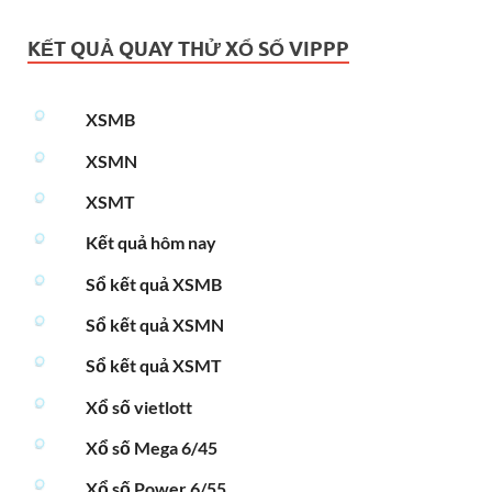
KẾT QUẢ QUAY THỬ XỔ SỐ VIPPP
XSMB
XSMN
XSMT
Kết quả hôm nay
Sổ kết quả XSMB
Sổ kết quả XSMN
Sổ kết quả XSMT
Xổ số vietlott
Xổ số Mega 6/45
Xổ số Power 6/55